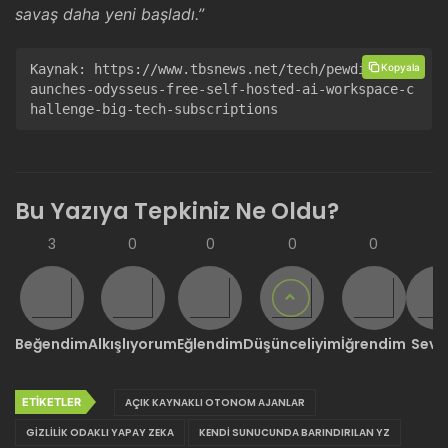
savaş daha yeni başladı.”
Kopyala
Kaynak: 
https://www.tbsnews.net/tech/pewdiepie-l
aunches-odysseus-free-self-hosted-ai-workspace-c
hallenge-big-tech-subscriptions
Bu Yazıya Tepkiniz Ne Oldu?
3
0
0
0
0
0
Beğendim
Alkışlıyorum
Eğlendim
Düşünceliyim
İğrendim
Sevd
ETIKETLER
AÇIK KAYNAKLI OTONOM AJANLAR
GIZLILIK ODAKLI YAPAY ZEKA
KENDI SUNUCUNDA BARINDIRILAN YZ