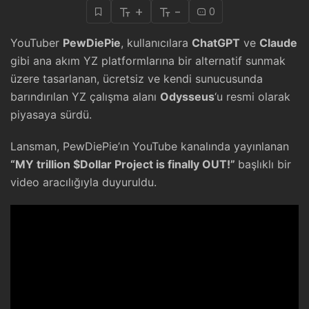
+
-
0
YouTuber
PewDiePie
, kullanıcılara
ChatGPT
ve
Claude
gibi ana akım YZ platformlarına bir alternatif sunmak
üzere tasarlanan, ücretsiz ve kendi sunucusunda
barındırılan YZ çalışma alanı
Odysseus
‘u resmi olarak
piyasaya sürdü.
Lansman, PewDiePie’ın YouTube kanalında yayınlanan
“MY trillion $Dollar Project is finally OUT!”
başlıklı bir
video aracılığıyla duyuruldu.