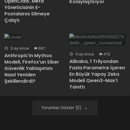
OpenClaw, Meta
Kolaylaştırıyor
Yöneticisinin E-
Postalarını Silmeye
Çalıştı
3 ay önce
597
11 ay önce
472
Anthropic’in Mythos
Alibaba, 1 Trilyondan
Modeli, Firefox’un Siber
Fazla Parametre İçeren
Güvenlik Yaklaşımını
En Büyük Yapay Zeka
Nasıl Yeniden
Modeli Qwen3-Max’i
Şekillendirdi?
Tanıttı
Yorumları Göster (0)