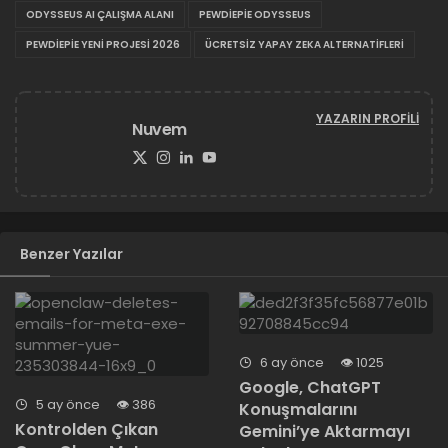
ODYSSEUS AI ÇALIŞMA ALANI
PEWDIEPIE ODYSSEUS
PEWDIEPIE YENI PROJESI 2026
ÜCRETSIZ YAPAY ZEKA ALTERNATIFLERI
YAZARIN PROFILI
Nuvem
Benzer Yazılar
6 ay önce
1025
Google, ChatGPT
5 ay önce
386
Konuşmalarını
Kontrolden Çıkan
Gemini’ye Aktarmayı