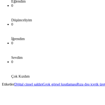
Eğlendim
0
Düşünceliyim
0
İğrendim
0
Sevdim
0
Çok Kızdım
Etiketler
Dijital cinsel saldırı
Grok görsel kısıtlaması
Rıza dışı içerik üre