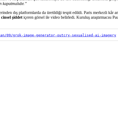
n kapatmalıdır.”
erinden dış platformlarda da üretildiği tespit edildi. Paris merkezli kâ
cinsel şiddet
içeren görsel ile video belirledi. Kuruluş araştırmacısı 
jan/09/grok-image-generator-outcry-sexualised-ai-imagery