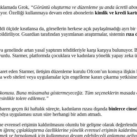
çıklamada Grok,
“Görüntü oluşturma ve düzenleme şu anda ücretli abonel
liyor. Özelliği kullanmaya devam eden abonelerin
kimlik ve kredi kartı
i ölçüde kısıtlansa da, görsellerin herkese açık paylaşılmadığı ayrı bi
bildiriliyor. Guardian tarafından yayımlanan araştırmalar, sistemin
rıza d
ya genelinde artan yasal yaptırım tehditleriyle karşı karşıya bulunuyor.
urdu. Starmer, platformda çocuklara ve kadınlara yönelik yapay zeka üre
şaret eden Starmer, iletişim düzenleme kurulu Ofcom’un konuya ilişkin her
web siteleri veya uygulamalar için engelleme kararı çıkarma yetkisine 
 konusu. Buna müsamaha göstermeyeceğiz. Tüm seçeneklerin masada ol
sinlikle tolere edilemez.”
aren geçen iki haftalık süreçte, kadınların rızası dışında
binlerce cinsel
dya uygulaması uzun süre herhangi bir adım atmadı.
ne evrensel erişimin kaldırılmasını olumlu bir gelişme olarak değerlendirdi
 iğrenç çıplaklaştırma özelliklerine yönelik evrensel erişimin kaldırılm
ştirmek ve hırpalamak için kullanmaya devam edebileceği anlamına geliyo