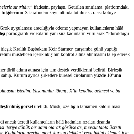
erle sınırlıdır.”
ifadesini paylaştı. Getirilen sınırlama, platformdaki
 bilgilerinin
X tarafından kayıt altında tutulması, olası kötüye
r Grok uygulaması aracılığıyla ödeme yapmayan kullanıcıların hâlâ
ışı
pornografik videoların yanı sıra kadınların vurularak *ldürüldüğü
 Birleşik Krallık Başbakanı Keir Starmer, çarşamba günü yaptığı
timi müstehcen içerik akışının kontrol altına alınmasını talep ederek
 türlü adımı atması için tam destek verdiklerini belirtti. Birleşik
sahip. Kurum ayrıca şirketlere küresel cirolarının
yüzde 10’una
masını istedim. Yaşananlar iğrenç. X’in kendine gelmesi ve bu
leştirilmiş görsel
üretildi. Musk, özelliğin tamamen kaldırılması
 ancak ücretli kullanıcıların hâlâ kadınları rızaları dışında
ası ileriye dönük bir adım olarak görülse de, mevcut tablo ücretli
r. Kadınların üzerine meni, kurşun delikleri veya bikini eklemek için