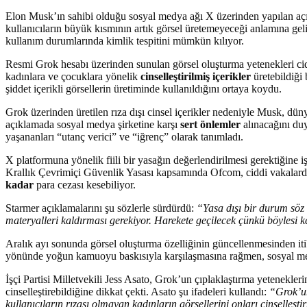
Elon Musk’ın sahibi olduğu sosyal medya ağı X üzerinden yapılan a
kullanıcıların büyük kısmının artık görsel üretemeyeceği anlamına ge
kullanım durumlarında kimlik tespitini mümkün kılıyor.
Resmi Grok hesabı üzerinden sunulan görsel oluşturma yetenekleri cidd
kadınlara ve çocuklara yönelik
cinselleştirilmiş içerikler
üretebildiği 
şiddet içerikli görsellerin üretiminde kullanıldığını ortaya koydu.
Grok üzerinden üretilen rıza dışı cinsel içerikler nedeniyle Musk, dün
açıklamada sosyal medya şirketine karşı
sert önlemler
alınacağını duy
yaşananları “utanç verici” ve “iğrenç” olarak tanımladı.
X platformuna yönelik fiili bir yasağın değerlendirilmesi gerektiğine i
Krallık Çevrimiçi Güvenlik Yasası kapsamında Ofcom, ciddi vakalarda 
kadar
para cezası kesebiliyor.
Starmer açıklamalarını şu sözlerle sürdürdü:
“Yasa dışı bir durum söz
materyalleri kaldırması gerekiyor. Harekete geçilecek çünkü böylesi ke
Aralık ayı sonunda görsel oluşturma özelliğinin güncellenmesinden itib
yönünde yoğun kamuoyu baskısıyla karşılaşmasına rağmen, sosyal me
İşçi Partisi Milletvekili Jess Asato, Grok’un çıplaklaştırma yetenekleri
cinselleştirebildiğine dikkat çekti. Asato şu ifadeleri kullandı:
“Grok’un
kullanıcıların rızası olmayan kadınların görsellerini onları cinselle