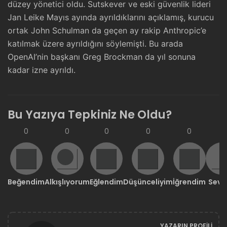
düzey yönetici oldu. Sutskever ve eski güvenlik lideri
Jan Leike Mayıs ayında ayrıldıklarını açıklamış, kurucu
ortak John Schulman da geçen ay rakip Anthropic’e
katılmak üzere ayrıldığını söylemişti. Bu arada
OpenAI’nin başkanı Greg Brockman da yıl sonuna
kadar izne ayrıldı.
Bu Yazıya Tepkiniz Ne Oldu?
0
0
0
0
0
0
Beğendim
Alkışlıyorum
Eğlendim
Düşünceliyim
İğrendim
Sevd
YAZARIN PROFILI