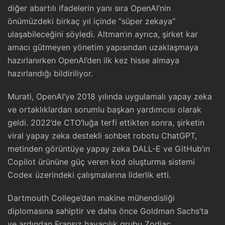
diğer abartılı ifadelerin yanı sıra OpenAI’nin
önümüzdeki birkaç yıl içinde “süper zekaya”
ulaşabileceğini söyledi. Altman’ın ayrıca, şirket kar
amacı gütmeyen yönetim yapısından uzaklaşmaya
hazırlanırken OpenAI’den ilk kez hisse almaya
hazırlandığı bildiriliyor.
Murati, OpenAI’ye 2018 yılında uygulamalı yapay zeka
ve ortaklıklardan sorumlu başkan yardımcısı olarak
geldi. 2022’de CTO’luğa terfi ettikten sonra, şirketin
viral yapay zeka destekli sohbet robotu ChatGPT,
metinden görüntüye yapay zeka DALL-E ve GitHub’ın
Copilot ürününe güç veren kod oluşturma sistemi
Codex üzerindeki çalışmalarına liderlik etti.
Dartmouth College’dan makine mühendisliği
diplomasına sahiptir ve daha önce Goldman Sachs’ta
ve ardından Fransız havacılık grubu Zodiac