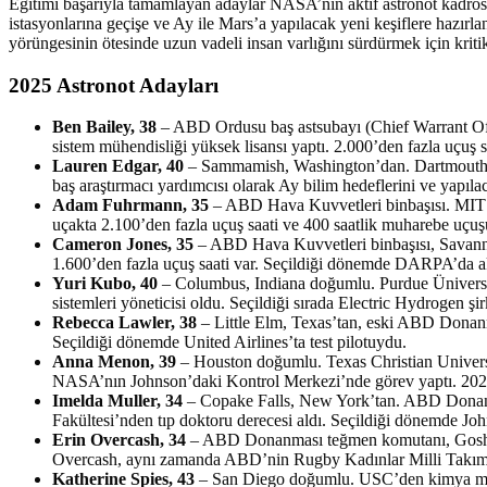
Eğitimi başarıyla tamamlayan adaylar NASA’nın aktif astronot kadrosun
istasyonlarına geçişe ve Ay ile Mars’a yapılacak yeni keşiflere hazırl
yörüngesinin ötesinde uzun vadeli insan varlığını sürdürmek için kriti
2025 Astronot Adayları
Ben Bailey, 38
– ABD Ordusu baş astsubayı (Chief Warrant Offi
sistem mühendisliği yüksek lisansı yaptı. 2.000’den fazla uçuş
Lauren Edgar, 40
– Sammamish, Washington’dan. Dartmouth Coll
baş araştırmacı yardımcısı olarak Ay bilim hedeflerini ve yapılac
Adam Fuhrmann, 35
– ABD Hava Kuvvetleri binbaşısı. MIT’de
uçakta 2.100’den fazla uçuş saati ve 400 saatlik muharebe uçuş
Cameron Jones, 35
– ABD Hava Kuvvetleri binbaşısı, Savanna, 
1.600’den fazla uçuş saati var. Seçildiği dönemde DARPA’da a
Yuri Kubo, 40
– Columbus, Indiana doğumlu. Purdue Üniversitesi
sistemleri yöneticisi oldu. Seçildiği sırada Electric Hydrogen 
Rebecca Lawler, 38
– Little Elm, Texas’tan, eski ABD Donanm
Seçildiği dönemde United Airlines’ta test pilotuydu.
Anna Menon, 39
– Houston doğumlu. Texas Christian Universi
NASA’nın Johnson’daki Kontrol Merkezi’nde görev yaptı. 2024’te
Imelda Muller, 34
– Copake Falls, New York’tan. ABD Donanması
Fakültesi’nden tıp doktoru derecesi aldı. Seçildiği dönemde Joh
Erin Overcash, 34
– ABD Donanması teğmen komutanı, Goshen, 
Overcash, aynı zamanda ABD’nin Rugby Kadınlar Milli Takımı’
Katherine Spies, 43
– San Diego doğumlu. USC’den kimya mühend