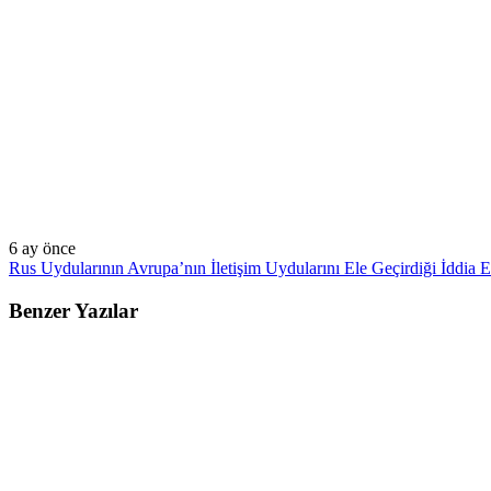
6 ay önce
Rus Uydularının Avrupa’nın İletişim Uydularını Ele Geçirdiği İddia E
Benzer Yazılar