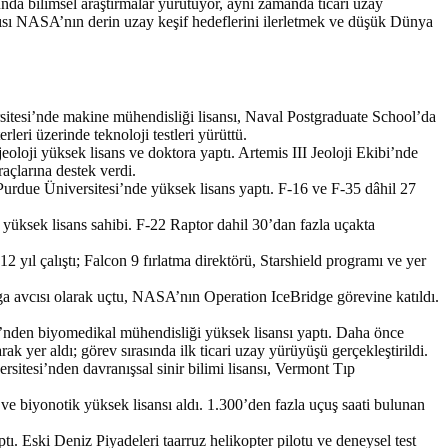
nda bilimsel araştırmalar yürütüyor, aynı zamanda ticari uzay
yapısı NASA’nın derin uzay keşif hedeflerini ilerletmek ve düşük Dünya
sitesi’nde makine mühendisliği lisansı, Naval Postgraduate School’da
ri üzerinde teknoloji testleri yürüttü.
loji yüksek lisans ve doktora yaptı. Artemis III Jeoloji Ekibi’nde
raçlarına destek verdi.
urdue Üniversitesi’nde yüksek lisans yaptı. F-16 ve F-35 dâhil 27
 yüksek lisans sahibi. F-22 Raptor dahil 30’dan fazla uçakta
yıl çalıştı; Falcon 9 fırlatma direktörü, Starshield programı ve yer
 avcısı olarak uçtu, NASA’nın Operation IceBridge görevine katıldı.
i’nden biyomedikal mühendisliği yüksek lisansı yaptı. Daha önce
er aldı; görev sırasında ilk ticari uzay yürüyüşü gerçekleştirildi.
itesi’nden davranışsal sinir bilimi lisansı, Vermont Tıp
iyonotik yüksek lisansı aldı. 1.300’den fazla uçuş saati bulunan
 Eski Deniz Piyadeleri taarruz helikopter pilotu ve deneysel test