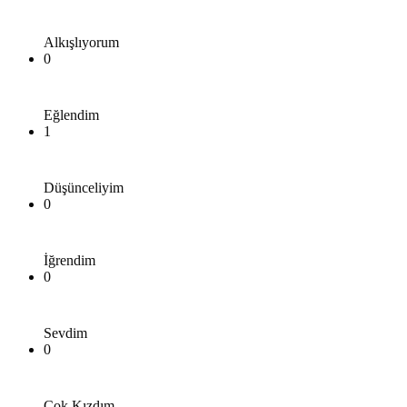
Alkışlıyorum
0
Eğlendim
1
Düşünceliyim
0
İğrendim
0
Sevdim
0
Çok Kızdım