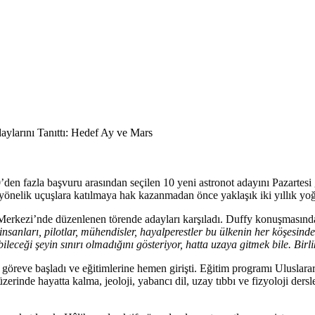
en fazla başvuru arasından seçilen 10 yeni astronot adayını Pazartesi 
 yönelik uçuşlara katılmaya hak kazanmadan önce yaklaşık iki yıllık yoğ
rkezi’nde düzenlenen törende adayları karşıladı. Duffy konuşmasında 
nsanları, pilotlar, mühendisler, hayalperestler bu ülkenin her köşesi
ileceği şeyin sınırı olmadığını gösteriyor, hatta uzaya gitmek bile. Birl
 göreve başladı ve eğitimlerine hemen girişti. Eğitim programı Uluslar
zerinde hayatta kalma, jeoloji, yabancı dil, uzay tıbbı ve fizyoloji der