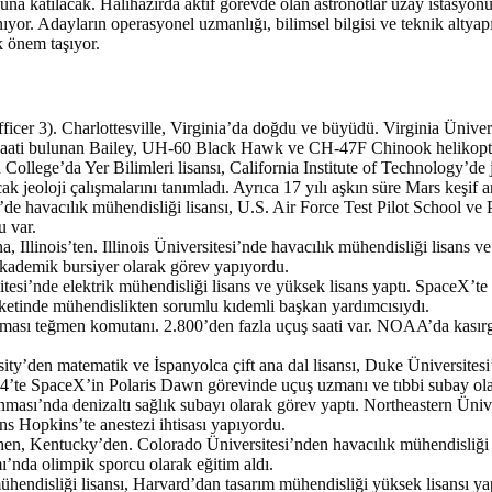
a katılacak. Hâlihazırda aktif görevde olan astronotlar uzay istasyonu
anıyor. Adayların operasyonel uzmanlığı, bilimsel bilgisi ve teknik alt
k önem taşıyor.
cer 3). Charlottesville, Virginia’da doğdu ve büyüdü. Virginia Üniver
 saati bulunan Bailey, UH-60 Black Hawk ve CH-47F Chinook helikopterle
ege’da Yer Bilimleri lisansı, California Institute of Technology’de jeo
ak jeoloji çalışmalarını tanımladı. Ayrıca 17 yılı aşkın süre Mars keşif a
 havacılık mühendisliği lisansı, U.S. Air Force Test Pilot School ve P
u var.
Illinois’ten. Illinois Üniversitesi’nde havacılık mühendisliği lisans ve
kademik bursiyer olarak görev yapıyordu.
’nde elektrik mühendisliği lisans ve yüksek lisans yaptı. SpaceX’te 12 
şirketinde mühendislikten sorumlu kıdemli başkan yardımcısıydı.
ası teğmen komutanı. 2.800’den fazla uçuş saati var. NOAA’da kasırga
ty’den matematik ve İspanyolca çift ana dal lisansı, Duke Üniversites
 SpaceX’in Polaris Dawn görevinde uçuş uzmanı ve tıbbi subay olarak y
’nda denizaltı sağlık subayı olarak görev yaptı. Northeastern Ünivers
ns Hopkins’te anestezi ihtisası yapıyordu.
Kentucky’den. Colorado Üniversitesi’nden havacılık mühendisliği ve b
nda olimpik sporcu olarak eğitim aldı.
isliği lisansı, Harvard’dan tasarım mühendisliği yüksek lisansı yaptı.