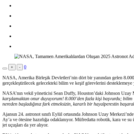
0
+
-
NASA, Amerika Birleşik Devletleri’nin dört bir yanından gelen 8.000’d
gerçekleştirilecek gelecekteki bilim ve keşif görevlerini desteklemeye
NASA’nın vekil yöneticisi Sean Duffy, Houston’daki Johnson Uzay Me
karşılamaktan onur duyuyorum! 8.000’den fazla kişi başvurdu; bilim i
nereden başladığınız fark etmeksizin, kararlı bir hayalperestin başarab
Ajansın 24. astronot sınıfı Eylül ortasında Johnson Uzay Merkezi’nde
Ay’a ve ötesine hazırlığa odaklanıyor. Müfredatta robotik, kara ve su ü
jet uçuşları da yer alıyor.