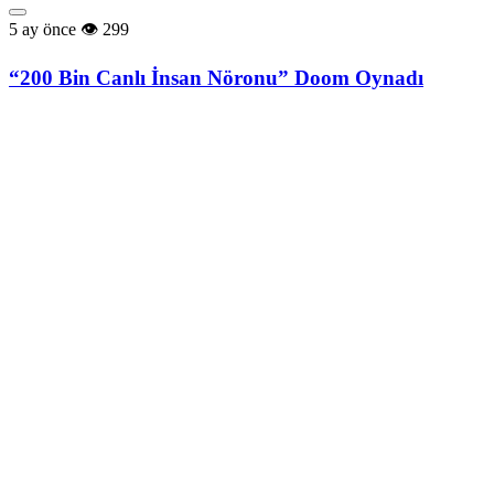
5 ay önce
299
“200 Bin Canlı İnsan Nöronu” Doom Oynadı