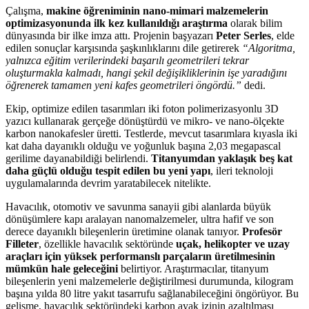
Çalışma,
makine öğreniminin nano-mimari malzemelerin
optimizasyonunda ilk kez kullanıldığı araştırma
olarak bilim
dünyasında bir ilke imza attı. Projenin başyazarı
Peter Serles
, elde
edilen sonuçlar karşısında şaşkınlıklarını dile getirerek
“Algoritma,
yalnızca eğitim verilerindeki başarılı geometrileri tekrar
oluşturmakla kalmadı, hangi şekil değişikliklerinin işe yaradığını
öğrenerek tamamen yeni kafes geometrileri öngördü.”
dedi.
Ekip, optimize edilen tasarımları iki foton polimerizasyonlu 3D
yazıcı kullanarak gerçeğe dönüştürdü ve mikro- ve nano-ölçekte
karbon nanokafesler üretti. Testlerde, mevcut tasarımlara kıyasla iki
kat daha dayanıklı olduğu ve yoğunluk başına 2,03 megapascal
gerilime dayanabildiği belirlendi.
Titanyumdan yaklaşık beş kat
daha güçlü olduğu tespit edilen bu yeni yapı
, ileri teknoloji
uygulamalarında devrim yaratabilecek nitelikte.
Havacılık, otomotiv ve savunma sanayii gibi alanlarda büyük
dönüşümlere kapı aralayan nanomalzemeler, ultra hafif ve son
derece dayanıklı bileşenlerin üretimine olanak tanıyor.
Profesör
Filleter
, özellikle havacılık sektöründe
uçak, helikopter ve uzay
araçları için yüksek performanslı parçaların üretilmesinin
mümkün hale geleceğini
belirtiyor. Araştırmacılar, titanyum
bileşenlerin yeni malzemelerle değiştirilmesi durumunda, kilogram
başına yılda 80 litre yakıt tasarrufu sağlanabileceğini öngörüyor. Bu
gelişme, havacılık sektöründeki karbon ayak izinin azaltılması