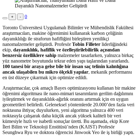
0
+
-
Toronto Üniversitesi Uygulamalı Bilimler ve Mühendislik Fakültesi
araştırmacıları, makine öğrenimini kullanarak karbon çeliğinin
dayanıklılığı ile straforun hafifliğini birleştiren yenilikçi
nanomalzemeler geliştirdi. Profesör
Tobin Filleter
liderliğindeki
ekip,
dayanıklılık, hafiflik ve özelleştirilebilirlik açısından
benzersiz özelliklere sahip
malzemeler tasarlarken, yalnızca birkaç
yüz nanometre boyutunda tekrar eden yapı taşlarından yararlandı.
100 tanesi bir araya gelse bile bir insan saç telinin kalınlığına
ancak ulaşabilen bu mikro ölçekli yapılar
, mekanik performansı
en üst düzeye çıkarmak için optimize edildi.
Araştırmacılar, çok amaçlı Bayes optimizasyonu kullanan bir makine
öğrenimi algoritması ile nano-mimari tasarımların gerilim dağılımını
iyileştirmek ve dayanıklılık-ağırlık oranını artırmak için en uygun
geometrileri belirledi. Geleneksel yöntemlerde 20.000’den fazla veri
noktasına ihtiyaç duyulurken, yeni algoritma yalnızca 400 veri
noktasıyla çalışarak daha küçük ancak yüksek kaliteli bir veri
kümesiyle hızlı ve isabetli sonuçlar üretti. Bu aşamada, ekip Kore
İleri Bilim ve Teknoloji Enstitüsü’nden (KAIST) Profesör
Seunghwa Ryu ve doktora öğrencisi Jinwook Yeo ile iş birliği yaptı.