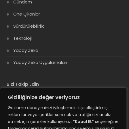
Gündem
Öne Çıkanlar
Sürdürülebilirlik
Teknoloji
Yapay Zeka
Yapay Zeka Uygulamaları
Bizi Takip Edin
Gizliliğinize değer veriyoruz
Gezinme deneyiminizi iyileştirmek, kişiselleştirilmiş
reklamlar veya içerikler sunmak ve trafiğimizi analiz
etmek için çerezler kullanıyoruz.
“Kabul Et”
seçeneğine
tıklayarak çerez kullanımımıza onay vermiş olursunuz.
© Copyright 2025, Tüm Hakları Saklıdır