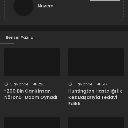
Nuvem
Benzer Yazılar
5 ay önce
296
11 ay önce
517
“200 Bin Canlı İnsan
Huntington Hastalığı İlk
Nöronu” Doom Oynadı
Kez Başarıyla Tedavi
Edildi