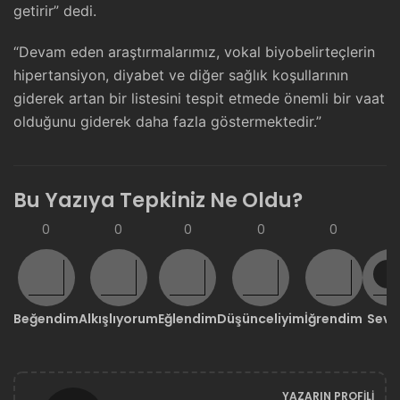
getirir” dedi.
“Devam eden araştırmalarımız, vokal biyobelirteçlerin
hipertansiyon, diyabet ve diğer sağlık koşullarının
giderek artan bir listesini tespit etmede önemli bir vaat
olduğunu giderek daha fazla göstermektedir.”
Bu Yazıya Tepkiniz Ne Oldu?
0
0
0
0
0
0
Beğendim
Alkışlıyorum
Eğlendim
Düşünceliyim
İğrendim
Sevd
YAZARIN PROFILI