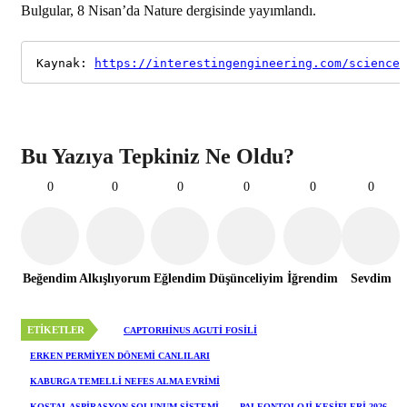
Bulgular, 8 Nisan’da Nature dergisinde yayımlandı.
Kaynak: 
https://interestingengineering.com/science/
Bu Yazıya Tepkiniz Ne Oldu?
0
0
0
0
0
0
Beğendim
Alkışlıyorum
Eğlendim
Düşünceliyim
İğrendim
Sevdim
ETIKETLER
CAPTORHINUS AGUTI FOSILI
ERKEN PERMIYEN DÖNEMI CANLILARI
KABURGA TEMELLI NEFES ALMA EVRIMI
KOSTAL ASPIRASYON SOLUNUM SISTEMI
PALEONTOLOJI KEŞIFLERI 2026