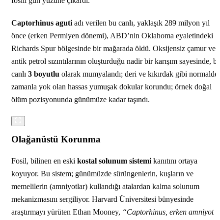
fosili gün yüzüne çıkardı.
Captorhinus aguti
adı verilen bu canlı, yaklaşık 289 milyon yıl
önce (erken Permiyen dönemi), ABD’nin Oklahoma eyaletindeki
Richards Spur bölgesinde bir mağarada öldü. Oksijensiz çamur ve
antik petrol sızıntılarının oluşturduğu nadir bir karışım sayesinde, b
canlı
3 boyutlu
olarak mumyalandı; deri ve kıkırdak gibi normalde
zamanla yok olan hassas yumuşak dokular korundu; örnek doğal
ölüm pozisyonunda günümüze kadar taşındı.
Olağanüstü Korunma
Fosil, bilinen en eski
kostal solunum sistemi
kanıtını ortaya
koyuyor. Bu sistem; günümüzde sürüngenlerin, kuşların ve
memelilerin (amniyotlar) kullandığı atalardan kalma solunum
mekanizmasını sergiliyor. Harvard Üniversitesi bünyesinde
araştırmayı yürüten Ethan Mooney,
“Captorhinus, erken amniyot