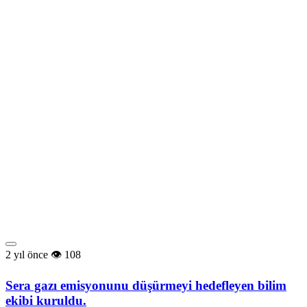
2 yıl önce
108
Sera gazı emisyonunu düşürmeyi hedefleyen bilim
ekibi kuruldu.