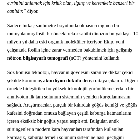
evrimini anlamak için kritik olan, ilginç ve kertenkele benzeri bir
canlıdır.”
diyor.
Sadece birkaç santimetre boyutunda olmasına rağmen bu
mumyalanmış fosil, bir önceki rekor sahibi dinozordan yaklaşık 10
milyon yıl daha eski organik moleküller içeriyor. Ekip, yeni
çalışmada fosilin içine zarar vermeden bakabilmek için gelişmiş
nötron bilgisayarlı tomografi
(nCT) yöntemini kullandı.
Söz konusu teknoloji, hayvanın gövdesini saran ve dikkat çekici
şekilde korunmuş
akordiyon dokulu
deriyi ortaya çıkardı. Diğer ik
örnekle birleştirilen bu yüksek teknolojili görüntüleme, erken bir
amniyotun ilk tam solunum sisteminin yeniden kurgulanmasını
sağladı. Araştırmacılar, parçalı bir kıkırdak göğüs kemiği ve göğüs
kafesini doğrudan omuza bağlayan çeşitli kaburga katmanlarını
içeren eksiksiz bir göğüs yapısı tespit etti. Bulgular, antik
sürüngenlerin modern kara hayvanları tarafından kullanılan
karmaşık, kaburga temelli solunum sistemine nasıl geçtiğini