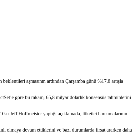
için beklentileri aşmasının ardından Çarşamba günü %17,8 artışla
actSet’e göre bu rakam, 65,8 milyar dolarlık konsensüs tahminlerini
FO’su Jeff Hoffmeister yaptığı açıklamada, tüketici harcamalarının
inli olmaya devam ettiklerini ve bazı durumlarda fırsat ararken daha