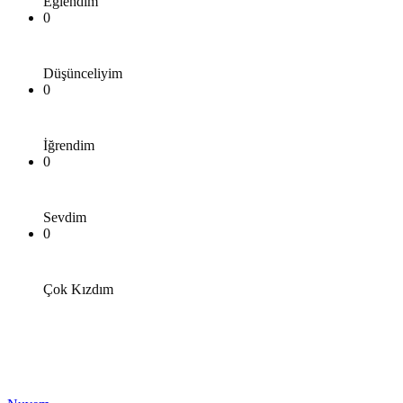
Eğlendim
0
Düşünceliyim
0
İğrendim
0
Sevdim
0
Çok Kızdım