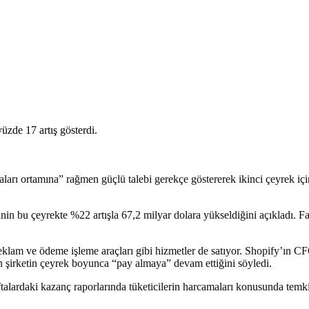
camaları ortamına” rağmen güçlü talebi gerekçe göstererek ikinci çeyrek 
nin bu çeyrekte %22 artışla 67,2 milyar dolara yükseldiğini açıkladı. F
a reklam ve ödeme işleme araçları gibi hizmetler de satıyor. Shopify’ın C
şirketin çeyrek boyunca “pay almaya” devam ettiğini söyledi.
ftalardaki kazanç raporlarında tüketicilerin harcamaları konusunda temk