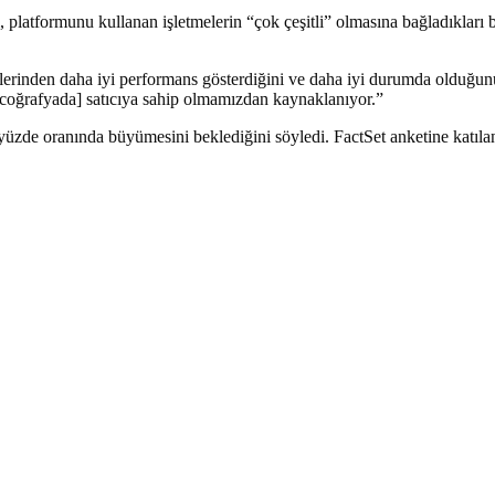
 platformunu kullanan işletmelerin “çok çeşitli” olmasına bağladıkları bir
lerinden daha iyi performans gösterdiğini ve daha iyi durumda olduğun
[coğrafyada] satıcıya sahip olmamızdan kaynaklanıyor.”
 yüzde oranında büyümesini beklediğini söyledi. FactSet anketine katılan 