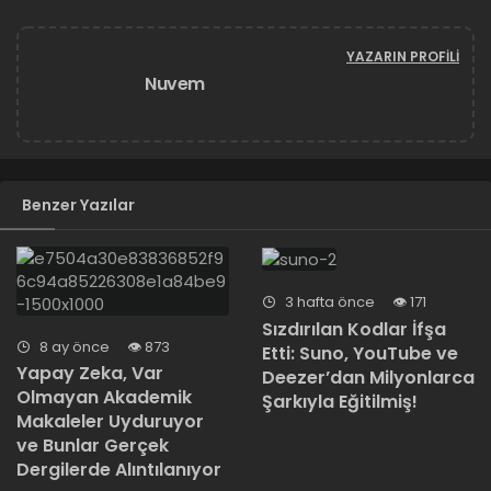
YAZARIN PROFILI
Nuvem
Benzer Yazılar
3 hafta önce
171
Sızdırılan Kodlar İfşa
8 ay önce
873
Etti: Suno, YouTube ve
Yapay Zeka, Var
Deezer’dan Milyonlarca
Olmayan Akademik
Şarkıyla Eğitilmiş!
Makaleler Uyduruyor
ve Bunlar Gerçek
Dergilerde Alıntılanıyor