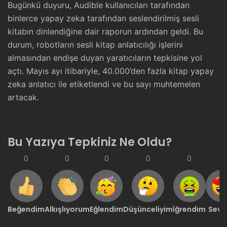
Bugünkü duyuru, Audible kullanıcıları tarafından
binlerce yapay zeka tarafından seslendirilmiş sesli
kitabın dinlendiğine dair raporun ardından geldi. Bu
durum, robotların sesli kitap anlatıcılığı işlerini
almasından endişe duyan yaratıcıların tepkisine yol
açtı. Mayıs ayı itibariyle, 40.000’den fazla kitap yapay
zeka anlatıcı ile etiketlendi ve bu sayı muhtemelen
artacak.
Bu Yazıya Tepkiniz Ne Oldu?
0
0
0
0
0
0
Beğendim
Alkışlıyorum
Eğlendim
Düşünceliyim
İğrendim
Sevd