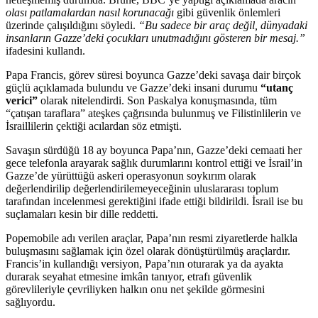
olası patlamalardan nasıl korunacağı
gibi güvenlik önlemleri
üzerinde çalışıldığını söyledi.
“Bu sadece bir araç değil, dünyadaki
insanların Gazze’deki çocukları unutmadığını gösteren bir mesaj.”
ifadesini kullandı.
Papa Francis, görev süresi boyunca Gazze’deki savaşa dair birçok
güçlü açıklamada bulundu ve Gazze’deki insani durumu
“utanç
verici”
olarak nitelendirdi. Son Paskalya konuşmasında, tüm
“çatışan taraflara” ateşkes çağrısında bulunmuş ve Filistinlilerin ve
İsraillilerin çektiği acılardan söz etmişti.
Savaşın sürdüğü 18 ay boyunca Papa’nın, Gazze’deki cemaati her
gece telefonla arayarak sağlık durumlarını kontrol ettiği ve İsrail’in
Gazze’de yürüttüğü askeri operasyonun soykırım olarak
değerlendirilip değerlendirilemeyeceğinin uluslararası toplum
tarafından incelenmesi gerektiğini ifade ettiği bildirildi. İsrail ise bu
suçlamaları kesin bir dille reddetti.
Popemobile adı verilen araçlar, Papa’nın resmi ziyaretlerde halkla
buluşmasını sağlamak için özel olarak dönüştürülmüş araçlardır.
Francis’in kullandığı versiyon, Papa’nın oturarak ya da ayakta
durarak seyahat etmesine imkân tanıyor, etrafı güvenlik
görevlileriyle çevriliyken halkın onu net şekilde görmesini
sağlıyordu.