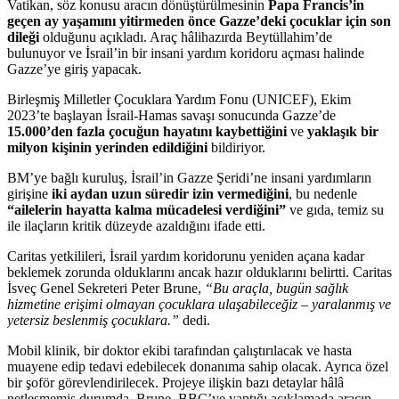
Vatikan, söz konusu aracın dönüştürülmesinin
Papa Francis’in
geçen ay yaşamını yitirmeden önce Gazze’deki çocuklar için son
dileği
olduğunu açıkladı. Araç hâlihazırda Beytüllahim’de
bulunuyor ve İsrail’in bir insani yardım koridoru açması halinde
Gazze’ye giriş yapacak.
Birleşmiş Milletler Çocuklara Yardım Fonu (UNICEF), Ekim
2023’te başlayan İsrail-Hamas savaşı sonucunda Gazze’de
15.000’den fazla çocuğun hayatını kaybettiğini
ve
yaklaşık bir
milyon kişinin yerinden edildiğini
bildiriyor.
BM’ye bağlı kuruluş, İsrail’in Gazze Şeridi’ne insani yardımların
girişine
iki aydan uzun süredir izin vermediğini
, bu nedenle
“ailelerin hayatta kalma mücadelesi verdiğini”
ve gıda, temiz su
ile ilaçların kritik düzeyde azaldığını ifade etti.
Caritas yetkilileri, İsrail yardım koridorunu yeniden açana kadar
beklemek zorunda olduklarını ancak hazır olduklarını belirtti. Caritas
İsveç Genel Sekreteri Peter Brune,
“Bu araçla, bugün sağlık
hizmetine erişimi olmayan çocuklara ulaşabileceğiz – yaralanmış ve
yetersiz beslenmiş çocuklara.”
dedi.
Mobil klinik, bir doktor ekibi tarafından çalıştırılacak ve hasta
muayene edip tedavi edebilecek donanıma sahip olacak. Ayrıca özel
bir şoför görevlendirilecek. Projeye ilişkin bazı detaylar hâlâ
netleşmemiş durumda. Brune, BBC’ye yaptığı açıklamada aracın