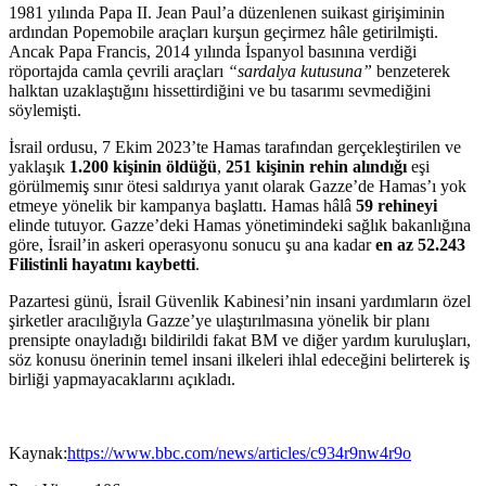
1981 yılında Papa II. Jean Paul’a düzenlenen suikast girişiminin
ardından Popemobile araçları kurşun geçirmez hâle getirilmişti.
Ancak Papa Francis, 2014 yılında İspanyol basınına verdiği
röportajda camla çevrili araçları
“sardalya kutusuna”
benzeterek
halktan uzaklaştığını hissettirdiğini ve bu tasarımı sevmediğini
söylemişti.
İsrail ordusu, 7 Ekim 2023’te Hamas tarafından gerçekleştirilen ve
yaklaşık
1.200 kişinin öldüğü
,
251 kişinin rehin alındığı
eşi
görülmemiş sınır ötesi saldırıya yanıt olarak Gazze’de Hamas’ı yok
etmeye yönelik bir kampanya başlattı. Hamas hâlâ
59 rehineyi
elinde tutuyor. Gazze’deki Hamas yönetimindeki sağlık bakanlığına
göre, İsrail’in askeri operasyonu sonucu şu ana kadar
en az 52.243
Filistinli hayatını kaybetti
.
Pazartesi günü, İsrail Güvenlik Kabinesi’nin insani yardımların özel
şirketler aracılığıyla Gazze’ye ulaştırılmasına yönelik bir planı
prensipte onayladığı bildirildi fakat BM ve diğer yardım kuruluşları,
söz konusu önerinin temel insani ilkeleri ihlal edeceğini belirterek iş
birliği yapmayacaklarını açıkladı.
Kaynak:
https://www.bbc.com/news/articles/c934r9nw4r9o