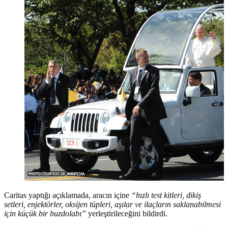
Caritas yaptığı açıklamada, aracın içine
“hızlı test kitleri, dikiş
setleri, enjektörler, oksijen tüpleri, aşılar ve ilaçların saklanabilmesi
için küçük bir buzdolabı”
yerleştirileceğini bildirdi.