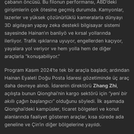
çabanın öncüsü. Bu filonun performansı, ABD’deki
girişimlerin çok ötesine geçmiş durumda. Kamyonlar,
lazerler ve yüksek çözünürlüklü kameralarla dünyayı
3D algılayan yapay zeka destekli bilgisayar sistemi
sayesinde Hainan’ın banliyö ve kırsal yollarında
ilerliyor. Trafik ışıklarına uyuyor, engellerden kaçıyor,
yayalara yol veriyor ve hem yolla hem de diğer
araçlarla “konuşabiliyor.”
Program Kasım 2024’te tek bir araçla başladı; ardından
Hainan Eyaleti Doğu Posta İdaresi gözetiminde üç araç
daha devreye alındı. İdarenin direktörü
Zhang Zhi
,
açılışta bunun Qionghai’nin kargo sektörü için
“yeni bir
akıllı çağın başlangıcı”
olduğunu söyledi. İlk aşamada
Qionghai’deki kampüsler, ticaret bölgeleri ve konut
alanlarında faaliyet gösteren araçlar, kısa sürede ada
geneline ve Çin’in diğer bölgelerine yayıldı.