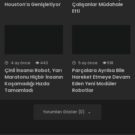
Houston’a Genişletiyor
Çalışanlar Müdahale
Etti
4 ay önce
443
5 ay önce
518
Çinli İnsansı Robot, Yarı
Parçalara Ayrılsa Bile
Maratonu Hiçbir İnsanın
Hareket Etmeye Devam
Koşamadığı Hızda
Eden Yeni Modüler
Tamamladı
Robotlar
Yorumları Göster (0)