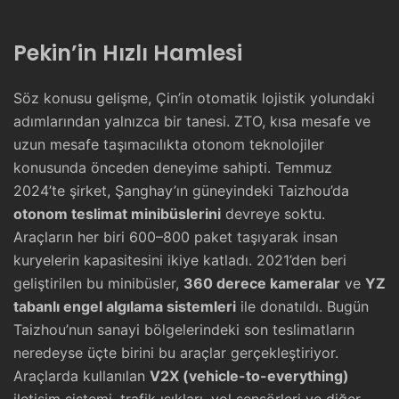
Pekin’in Hızlı Hamlesi
Söz konusu gelişme, Çin’in otomatik lojistik yolundaki
adımlarından yalnızca bir tanesi. ZTO, kısa mesafe ve
uzun mesafe taşımacılıkta otonom teknolojiler
konusunda önceden deneyime sahipti. Temmuz
2024’te şirket, Şanghay’ın güneyindeki Taizhou’da
otonom teslimat minibüslerini
devreye soktu.
Araçların her biri 600–800 paket taşıyarak insan
kuryelerin kapasitesini ikiye katladı. 2021’den beri
geliştirilen bu minibüsler,
360 derece kameralar
ve
YZ
tabanlı engel algılama sistemleri
ile donatıldı. Bugün
Taizhou’nun sanayi bölgelerindeki son teslimatların
neredeyse üçte birini bu araçlar gerçekleştiriyor.
Araçlarda kullanılan
V2X (vehicle-to-everything)
iletişim sistemi, trafik ışıkları, yol sensörleri ve diğer