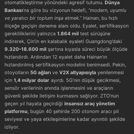
otomatikleştirme yönündeki agresif tutumu.
Dünya
Bankası
’na göre bu vizyonun hedefi,
“modern, uyumlu
ve yaratıcı bir toplum inşa etmek.”
Hainan, bu hızlı
ölçeğe geçişin deneme alanı oldu. Eyalet, sertifikasyon
gerekliliklerini yalnızca
1.864 mil
test sürüşüne
indirerek, Çin’in en kalabalık eyaleti Guangdong’daki
9.320–18.600 mil
şartına kıyasla süreci büyük ölçüde
hızlandırdı. Ardından 12 eyalet daha Hainan’ın
hızlandırılmış sertifikasyon modelini benimsedi. Pekin,
otoyolların
5G ağları
ve
V2X altyapısıyla
yenilenmesi
için
1,4 milyar dolar
ayırdı. 5G’nin düşük gecikmesi,
sensör verilerinin anında işlenmesini ve araçların
güvenli şekilde iletişim kurmasını sağlıyor. ZTO’nun
geçen yıl hayata geçirdiği
insansız araç yönetim
platformu
, bugün 40 şehirde 200 otonom aracı pil
seviyesi ve yaya etkileşimlerine kadar ayrıntılı şekilde
izliyor.