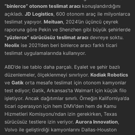
“binlerce” otonom teslimat aracı
konuşlandırdığını
açıkladı.
JD Logistics
, 600 otonom araç ile milyonlarca
teslimat yapıyor.
Meituan
, 2024’ün üçüncü çeyrek
raporuna göre Pekin ve Shenzhen gibi büyük şehirlerde
“yüzlerce” sürücüsüz teslimat aracı
devreye soktu.
Neolix
ise 2021’den beri binlerce aracı farklı ticari
teslimat uygulamalarında kullanıyor.
ABD’de ise tablo daha parçalı. Eyalet ve şehir bazlı
düzenlemeler, ölçeklenmeyi sınırlıyor.
Kodiak Robotics
ve
Gatik
orta mesafe teslimat için otonom kamyonlar
test ediyor; Gatik, Arkansas’ta Walmart için küçük filo
işletiyor. Ancak dağıtımlar sınırlı. Örneğin Kaliforniya’da
ticari operasyon için hem DMV’den hem de Kamu
Hizmetleri Komisyonu’ndan izin gerekirken, Texas
sürücüsüz testlere izin veriyor.
Aurora Innovation
,
Volvo ile geliştirdiği kamyonlarını Dallas-Houston