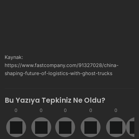
Kaynak:
https://www.fastcompany.com/91327028/china-
shaping-future-of-logistics-with-ghost-trucks
Bu Yazıya Tepkiniz Ne Oldu?
0
0
0
0
0
0