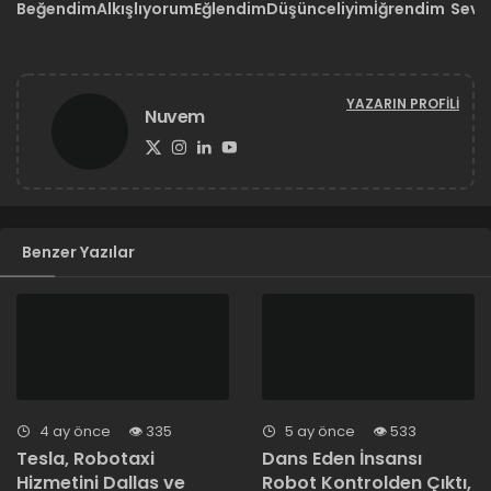
Beğendim
Alkışlıyorum
Eğlendim
Düşünceliyim
İğrendim
Sevd
YAZARIN PROFILI
Nuvem
Benzer Yazılar
4 ay önce
335
5 ay önce
533
Tesla, Robotaxi
Dans Eden İnsansı
Hizmetini Dallas ve
Robot Kontrolden Çıktı,