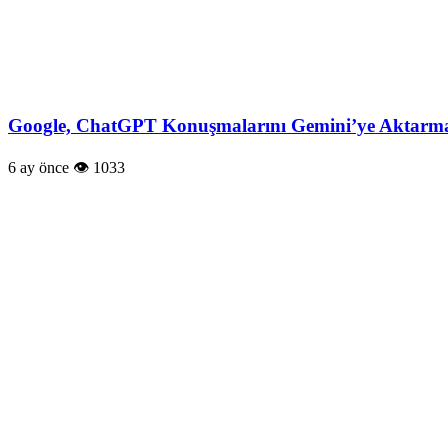
Google, ChatGPT Konuşmalarını Gemini’ye Aktarmay
6 ay önce
1033