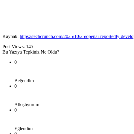
Kaynak:
https://techcrunch.com/2025/10/25/openai-reportedly-develo
Post Views:
145
Bu Yazıya Tepkiniz Ne Oldu?
0
Beğendim
0
Alkışlıyorum
0
Eğlendim
0