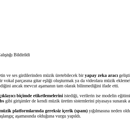
tin ve ses girdilerinden müzik üretebilecek bir
yapay zeka aracı
gelişt
 bir vokal parçasına gitar eşliği oluşturmak ya da videolara müzik eklemek
ediğini ancak mevcut aşamanın tam olarak bilinmediğini ifade etti.
ıklayıcı biçimde etiketlemelerini
istediği, verilerin ise modelin eğitimi
bs
gibi girişimler de kendi müzik üretim sistemlerini piyasaya sunarak 
müzik platformlarında gereksiz içerik (spam)
yığılmasına neden oldu
başlangıç aşamasında olduğuna vurgu yapıldı.