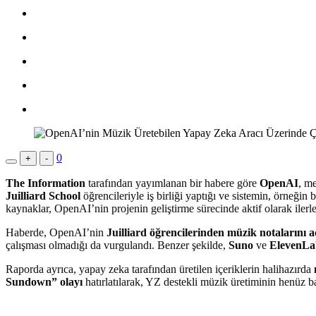
0
+
-
The Information
tarafından yayımlanan bir habere göre
OpenAI
, me
Juilliard School
öğrencileriyle iş birliği yaptığı ve sistemin, örneğin
kaynaklar, OpenAI’nin projenin geliştirme sürecinde aktif olarak ilerl
Haberde, OpenAI’nin
Juilliard öğrencilerinden müzik notalarını aç
çalışması olmadığı da vurgulandı. Benzer şekilde,
Suno
ve
ElevenLa
Raporda ayrıca, yapay zeka tarafından üretilen içeriklerin halihazırda
Sundown” olayı
hatırlatılarak, YZ destekli müzik üretiminin henüz 