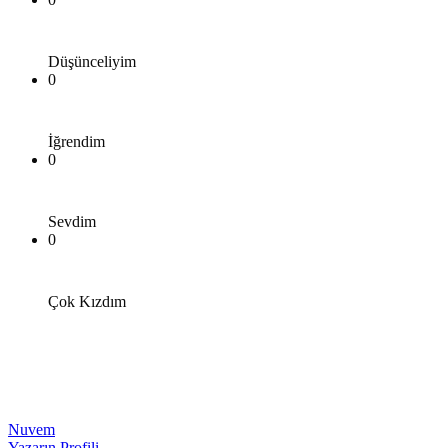
Düşünceliyim
0
İğrendim
0
Sevdim
0
Çok Kızdım
Nuvem
Yazarın Profili