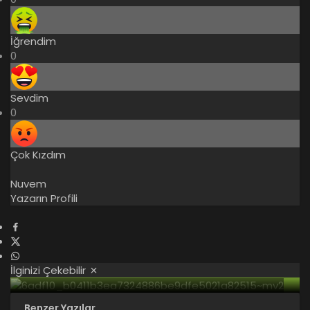
İğrendim
0
Sevdim
0
Çok Kızdım
Nuvem
Yazarın Profili
İlginizi Çekebilir
2 hafta önce
Microsoft Rakiplerine Meydan Okudu: Yeni
Benzer Yazılar