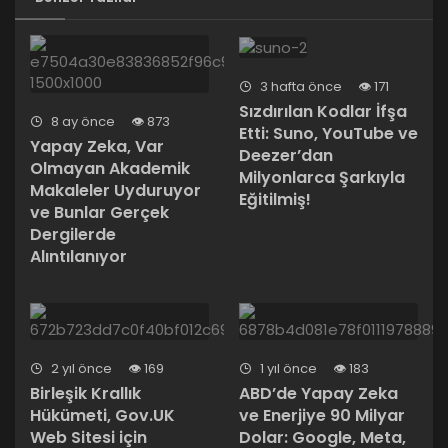
Yapay Zeka Destekli Siber Güvenlik
Araçlarını Tanıttı
3 hafta önce
171
Sızdırılan Kodlar İfşa
8 ay önce
873
Etti: Suno, YouTube ve
Yapay Zeka, Var
Deezer’dan
Olmayan Akademik
Milyonlarca Şarkıyla
Makaleler Uyduruyor
Eğitilmiş!
ve Bunlar Gerçek
Dergilerde
Alıntılanıyor
2 yıl önce
169
1 yıl önce
183
Birleşik Krallık
ABD’de Yapay Zeka
Hükümeti, Gov.UK
ve Enerjiye 90 Milyar
Web Sitesi için
Dolar: Google, Meta,