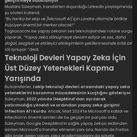
geliştirmeye odaklanıyor
.
Mustafa Süleyman, transferleri duyurduğu LinkedIn paylaşımında
şu sözleri kullandı:
“Bu harika bir ekip ve [Microsoft AI] için Londra ofisimizle birlikte
büyüyen önemli bir merkez olacak!”
Tagliasacchi ise yapay zekanın ses teknolojisindeki rolüne vurgu
yaparak,
“Yapay zeka dönüşmeye devam ediyor ve ses, daha
doğal, sezgisel ve etkileyici etkileşimlerin şekillenmesinde kritik bir
rol oynuyor.”
dedi.
Teknoloji Devleri Yapay Zeka İçin
Üst Düzey Yetenekleri Kapma
Yarışında
Bu transferler,
rakip teknoloji devleri arasındaki yapay zeka
yeteneklerini kazanma mücadelesinin kızıştığını gösteriyor
.
Süleyman,
2022 yılında DeepMind’dan ayrılarak
yatırımcılığa yöneldi ve ardından yapay zeka girişimi
Inflection AI’ı kurdu
. Ancak, Mart 2024’te Microsoft’a katıldı ve
Inflection’ın önemli isimleri de bu geçişin bir parçası oldu.
Süleyman, Google DeepMind’ın sağlık yapay zekası ekibinden
isimleri Microsoft’a transfer etmenin yanı sıra, Nando de Freitas
gibi önde gelen yapay zeka araştırmacılarını da şirkete