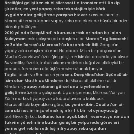
özelliğini geliştiren ekibi Microsoft’a transfer etti
.
Rakip
şirketler, en yeni yapay zeka teknolojileriyle kârlı
uygulamalar geliştirme yarışına hız verirken
, bu hamle
Microsoft’un ses tabanlı yapay zeka projelerinde büyük bir adım
olarak görülüyor.
2010 yılında DeepMind’ın kurucu ortaklarından biri olan
Suleyman
, eski çalışma arkadaşları olan
Marco Tagliasacchi
ve Zalán Borsos’u Microsoft’a kazandırdı
. İkili, Google’ın
yapay zeka araştırma aracı NotebookLM’nin bir parçası olan
“Audio Overviews” özelliğini geliştiren isimler arasında yer alıyor.
Bu yenilikçi özellik, kullanıcıların metinleri doğal ve etkileyici bir
podcast formatına dönüştürmesine olanak tanıyor.
Tagliasacchi ve Borsos’un yanı sıra,
DeepMind’dan üçüncü bir
isim olan Matthias Minderer
da Microsoft ekibine katıldı.
Minderer,
yapay zekanın görsel analiz yeteneklerini
geliştirme
üzerine çalışacak. Üç araştırmacı, Microsoft’un yeni
Zürih merkezli yapay zeka laboratuvarına katılacak.
Microsoft’taki kaynaklara göre,
bu yeni ekibin, Copilot’un bir
sonraki neslini inşa etmek için kritik bir rol oynayacağı
belirtiliyor. Şirket,
kullanıcıların uçak bileti rezervasyonundan
takvim yönetimine kadar geniş bir yelpazede görevleri
yerine getirebilen etkileşimli yapay zeka ajanları