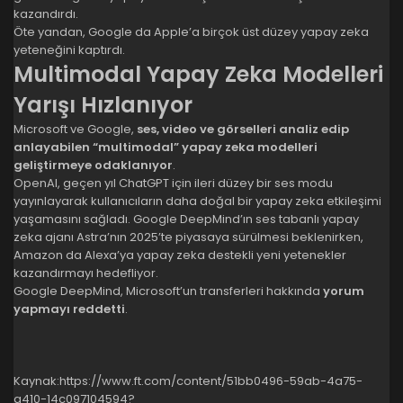
kazandırdı.
Öte yandan, Google da Apple’a birçok üst düzey yapay zeka
yeteneğini kaptırdı.
Multimodal Yapay Zeka Modelleri
Yarışı Hızlanıyor
Microsoft ve Google,
ses, video ve görselleri analiz edip
anlayabilen “multimodal” yapay zeka modelleri
geliştirmeye odaklanıyor
.
OpenAI, geçen yıl ChatGPT için ileri düzey bir ses modu
yayınlayarak kullanıcıların daha doğal bir yapay zeka etkileşimi
yaşamasını sağladı. Google DeepMind’ın ses tabanlı yapay
zeka ajanı Astra’nın 2025’te piyasaya sürülmesi beklenirken,
Amazon da Alexa’ya yapay zeka destekli yeni yetenekler
kazandırmayı hedefliyor.
Google DeepMind, Microsoft’un transferleri hakkında
yorum
yapmayı reddetti
.
Kaynak:
https://www.ft.com/content/51bb0496-59ab-4a75-
a410-14c097104594?