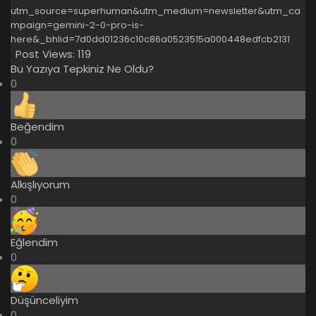
utm_source=superhuman&utm_medium=newsletter&utm_ca
mpaign=gemini-2-0-pro-is-
here&_bhlid=7d0dd01236c10c86a0523515a000448edfcb2131
Post Views:
119
Bu Yazıya Tepkiniz Ne Oldu?
0
Beğendim
0
Alkışlıyorum
0
Eğlendim
0
Düşünceliyim
0