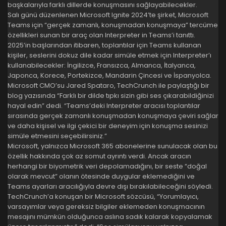
başkalarıyla farklı dillerde konuşmasını sağlayabilecekler.
Salı günü düzenlenen Microsoft Ignite 2024’te şirket, Microsoft
Teams için “gerçek zamanlı, konuşmadan konuşmaya” tercüme
özellikleri sunan bir araç olan Interpreter in Teams’i tanıttı.
2025’in başlarından itibaren, toplantılar için Teams kullanan
kişiler, seslerini dokuz dile kadar simüle etmek için Interpreter’ı
kullanabilecekler: İngilizce, Fransızca, Almanca, İtalyanca,
Japonca, Korece, Portekizce, Mandarin Çincesi ve İspanyolca.
Microsoft CMO’su Jared Spataro, TechCrunch ile paylaştığı bir
blog yazısında “Farklı bir dilde tıpkı sizin gibi ses çıkarabildiğinizi
hayal edin” dedi. “Teams’deki Interpreter aracısı toplantılar
sırasında gerçek zamanlı konuşmadan konuşmaya çeviri sağlar
ve daha kişisel ve ilgi çekici bir deneyim için konuşma sesinizi
simüle etmesini seçebilirsiniz.”
Microsoft, yalnızca Microsoft 365 abonelerine sunulacak olan bu
özellik hakkında çok az somut ayrıntı verdi. Ancak aracın
herhangi bir biyometrik veri depolamadığını, bir seste “doğal
olarak mevcut” olanın ötesinde duygular eklemediğini ve
Teams ayarları aracılığıyla devre dışı bırakılabileceğini söyledi.
TechCrunch’a konuşan bir Microsoft sözcüsü, “Yorumlayıcı,
varsayımlar veya gereksiz bilgiler eklemeden konuşmacının
mesajını mümkün olduğunca aslına sadık kalarak kopyalamak