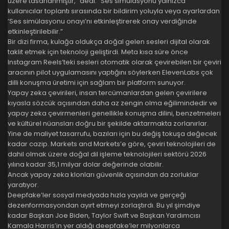
üzere tasarlanmıştır,” dedi. “Ses simülasyonu yalnızca
kullanıcılar toplantı sırasında bir bildirim yoluyla veya ayarlardan
‘Ses simülasyonu onayı’nı etkinleştirerek onay verdiğinde
etkinleştirilebilir.”
Bir dizi firma, kulağa oldukça doğal gelen sesleri dijital olarak
taklit etmek için teknoloji geliştirdi. Meta kısa süre önce
Instagram Reels’teki sesleri otomatik olarak çevirebilen bir çeviri
aracının pilot uygulamasını yaptığını söylerken ElevenLabs çok
dilli konuşma üretimi için sağlam bir platform sunuyor.
Yapay zeka çevirileri, insan tercümanlardan gelen çevirilere
kıyasla sözcük açısından daha az zengin olma eğilimindedir ve
yapay zeka çevirmenleri genellikle konuşma dilini, benzetmeleri
ve kültürel nüansları doğru bir şekilde aktarmakta zorlanırlar.
Yine de maliyet tasarrufu, bazıları için bu değiş tokuşa değecek
kadar cazip. Markets and Markets’e göre, çeviri teknolojileri de
dahil olmak üzere doğal dil işleme teknolojileri sektörü 2026
yılına kadar 35,1 milyar dolar değerinde olabilir.
Ancak yapay zeka klonları güvenlik açısından da zorluklar
yaratıyor.
Deepfake’ler sosyal medyada hızla yayıldı ve gerçeği
dezenformasyondan ayırt etmeyi zorlaştırdı. Bu yıl şimdiye
kadar Başkan Joe Biden, Taylor Swift ve Başkan Yardımcısı
Kamala Harris’in yer aldığı deepfake’ler milyonlarca