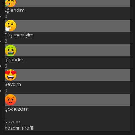
Eğlendim
0
Düşünceliyim
0
İğrendim
0
Sevdim
0
Çok Kızdım
Nuvem
Yazarın Profili