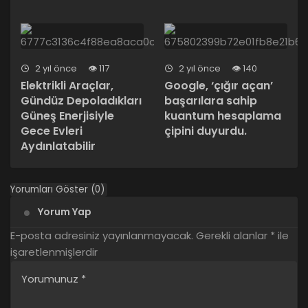
2 yıl önce
117
2 yıl önce
140
Elektrikli Araçlar,
Google, ‘çığır açan’
Gündüz Depoladıkları
başarılara sahip
Güneş Enerjisiyle
kuantum hesaplama
Gece Evleri
çipini duyurdu.
Aydınlatabilir
Yorumları Göster (0)
Yorum Yap
E-posta adresiniz yayınlanmayacak.
Gerekli alanlar
*
ile
işaretlenmişlerdir
Yorumunuz
*