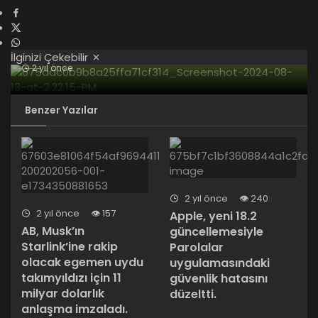
İlginizi Çekebilir
2 yıl önce
Google, Yeni Yapay Zeka Aracı “Gemini 2.0
Flash Thinking Experimental”ı Tanıttı.
Benzer Yazılar
2 yıl önce
240
2 yıl önce
157
Apple, yeni 18.2
AB, Musk’ın
güncellemesiyle
Starlink’ine rakip
Parolalar
olacak egemen uydu
uygulamasındaki
takımyıldızı için 11
güvenlik hatasını
milyar dolarlık
düzeltti.
anlaşma imzaladı.