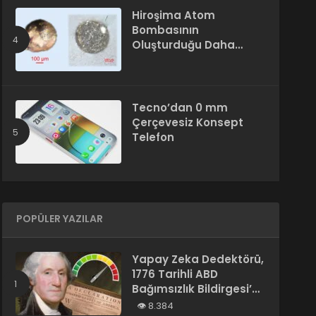
Hiroşima Atom
Bombasının
Oluşturduğu Daha
Önce Bilinmeyen Bir
Madde Keşfedildi
Tecno’dan 0 mm
Çerçevesiz Konsept
Telefon
POPÜLER YAZILAR
Yapay Zeka Dedektörü,
1776 Tarihli ABD
Bağımsızlık Bildirgesi’ni
“Yapay Zeka
8.384