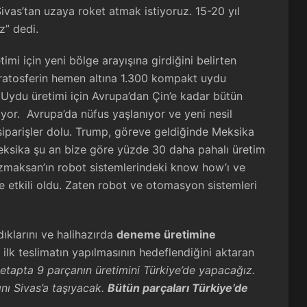
vas’tan uzaya roket atmak istiyoruz. 15-20 yıl
z” dedi.
mi için yeni bölge arayışına girdiğini belirten
tosferin hemen altına 1.300 kompakt uydu
. Uydu üretimi için Avrupa’dan Çin’e kadar bütün
ıyor. Avrupa’da nüfus yaşlanıyor ve yeni nesil
siparişler dolu. Trump, göreve geldiğinde Meksika
eksika şu an bize göre yüzde 30 daha pahalı üretim
ezmaksan’ın robot sistemlerindeki know how’ı ve
e etkili oldu. Zaten robot ve otomasyon sistemleri
klarını ve halihazırda
deneme üretimine
e ilk teslimatın yapılmasının hedeflendiğini aktaran
 etapta 9 parçanın üretimini Türkiye’de yapacağız.
ı Sivas’a taşıyacak.
Bütün parçaları Türkiye’de