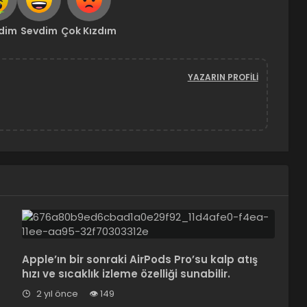
ndim
Sevdim
Çok Kızdım
YAZARIN PROFILI
Apple’ın bir sonraki AirPods Pro’su kalp atış
hızı ve sıcaklık izleme özelliği sunabilir.
2 yıl önce
149