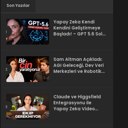
Son Yazılar
Yapay Zeka Kendi
Kendini Geliştirmeye
Başladı! – GPT 5.6 Sol
Kendi Kodunu Yazdı
Sam Altman Açıkladı:
AGI Geleceği, Dev Veri
Merkezleri ve Robotik
Devrim! – “Süper Zeka
Herkesin Hakkı”
Claude ve Higgsfield
Entegrasyonu ile
Yapay Zeka Video
Üretimi