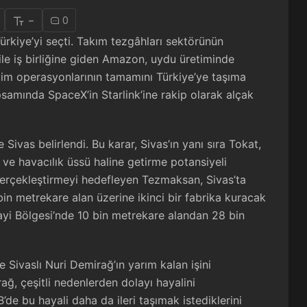
-
0
ürkiye’yi seçti. Takım tezgâhları sektörünün
le iş birliğine giden Amazon, uydu üretiminde
tim operasyonlarının tamamını Türkiye’ye taşıma
samında SpaceX’in Starlink’ine rakip olarak alçak
Sivas belirlendi. Bu karar, Sivas’ın yanı sıra Tokat,
i ve havacılık üssü haline getirme potansiyeli
e gerçekleştirmeyi hedefleyen Tezmaksan, Sivas’ta
 bin metrekare alan üzerine ikinci bir fabrika kuracak
ayi Bölgesi’nde 10 bin metrekare alandan 28 bin
ivaslı Nuri Demirağ’ın yarım kalan işini
ğ, çeşitli nedenlerden dolayı hayalini
e bu hayali daha da ileri taşımak istediklerini