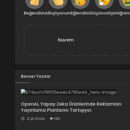
Beğendim
Alkışlıyorum
Eğlendim
Düşünceliyim
İğre
Nuvem
Benzer Yazılar
OpenAI, Yapay Zeka Ürünlerinde Reklamları
Yayınlama Planlarını Tartışıyor.
2 yıl önce
139