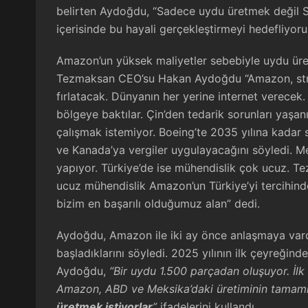
belirten Aydoğdu, “Sadece uydu üretmek değil Si
içerisinde bu hayali gerçekleştirmeyi hedefliyoru
Amazon’un yüksek maliyetler sebebiyle uydu üreti
Tezmaksan CEO’su Hakan Aydoğdu “Amazon, stra
fırlatacak. Dünyanın her yerine internet verecek
bölgeye baktılar. Çin’den tedarik sorunları yaşan
çalışmak istemiyor. Boeing’te 2035 yılına kadar 
ve Kanada’ya vergiler uygulayacağını söyledi. M
yapıyor. Türkiye’de ise mühendislik çok ucuz. T
ucuz mühendislik Amazon’un Türkiye’yi tercihind
bizim en başarılı olduğumuz alan” dedi.
Aydoğdu, Amazon ile iki ay önce anlaşmaya vardı
başladıklarını söyledi. 2025 yılının ilk çeyreğind
Aydoğdu,
“Bir uydu 1.500 parçadan oluşuyor. İlk
Amazon, ABD ve Meksika’daki üretiminin tamamın
üretmek istiyorlar
”
ifadelerini kullandı.