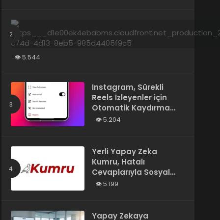
Tarafından Yazılmış”
Olarak Tanımladı
5.544
Instagram, Sürekli
Reels İzleyenler için
Otomatik Kaydırma
Özelliğini Test Ediyor
5.204
Yerli Yapay Zeka
Kumru, Hatalı
Cevaplarıyla Sosyal
Medyada Gündem
5.199
Oldu
Yapay Zekaya