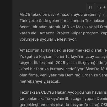
+
ABD’li teknoloji devi Amazon, uydu üretimi için T
Türkiye’de önde gelen firmalarından Tezmaksan i
önemli bir adım atarak ABD ve Meksika’daki üre
kararı aldı. Amazon, Project Kuiper programı kap
yörüngeye uydular yerleştiriyor.
Amazon’un Türkiye’deki üretim merkezi olarak ise 
Yozgat ve Kayseri illerini Türkiye’nin uzay sanay
taşıyor. İlk teslimatı 2025 yılının ilk çeyreğind
ikinci bir fabrika kurmayı hedefliyor. Sivas’ta 18
olan firma, yeni yatırımla Demirağ Organize San
metrekareye ulaşacak.
Tezmaksan CEO’su Hakan Aydoğdu’nun hayali ise S
tamamlamak. Türkiye’nin ilk uçağını yapan Demira
gerçekleştirememiş olsa da taşıyan Demirağ OSB’d