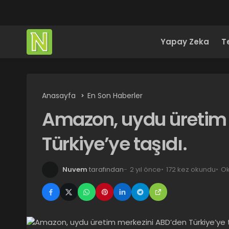
Yapay Zeka
T
Anasayfa
En Son Haberler
Amazon, uydu üretim
Türkiye’ye taşıdı.
Nuvem
tarafından
2 yıl önce
172 kez okundu
Ok