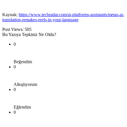
Kaynak:
https://www.techradar.com/ai-platforms-assistants/metas-ai-
translation-remakes-reels-in-your-language
Post Views:
505
Bu Yazıya Tepkiniz Ne Oldu?
0
Beğendim
0
Alkışlıyorum
0
Eğlendim
0