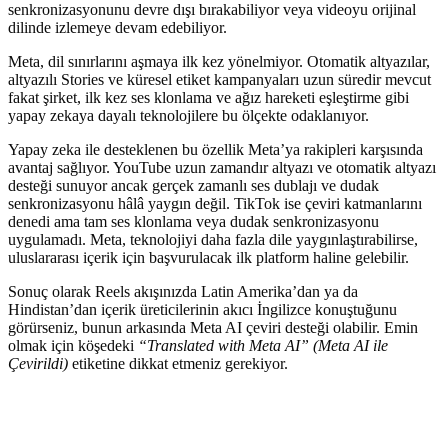
senkronizasyonunu devre dışı bırakabiliyor veya videoyu orijinal
dilinde izlemeye devam edebiliyor.
Meta, dil sınırlarını aşmaya ilk kez yönelmiyor. Otomatik altyazılar,
altyazılı Stories ve küresel etiket kampanyaları uzun süredir mevcut
fakat şirket, ilk kez ses klonlama ve ağız hareketi eşleştirme gibi
yapay zekaya dayalı teknolojilere bu ölçekte odaklanıyor.
Yapay zeka ile desteklenen bu özellik Meta’ya rakipleri karşısında
avantaj sağlıyor. YouTube uzun zamandır altyazı ve otomatik altyazı
desteği sunuyor ancak gerçek zamanlı ses dublajı ve dudak
senkronizasyonu hâlâ yaygın değil. TikTok ise çeviri katmanlarını
denedi ama tam ses klonlama veya dudak senkronizasyonu
uygulamadı. Meta, teknolojiyi daha fazla dile yaygınlaştırabilirse,
uluslararası içerik için başvurulacak ilk platform haline gelebilir.
Sonuç olarak Reels akışınızda Latin Amerika’dan ya da
Hindistan’dan içerik üreticilerinin akıcı İngilizce konuştuğunu
görürseniz, bunun arkasında Meta AI çeviri desteği olabilir. Emin
olmak için köşedeki
“Translated with Meta AI” (Meta AI ile
Çevirildi)
etiketine dikkat etmeniz gerekiyor.