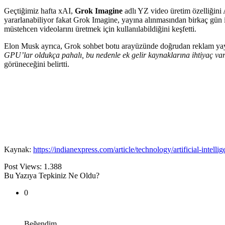
Geçtiğimiz hafta xAI,
Grok Imagine
adlı YZ video üretim özelliğini 
yararlanabiliyor fakat Grok Imagine, yayına alınmasından birkaç gün iç
müstehcen videolarını üretmek için kullanılabildiğini keşfetti.
Elon Musk ayrıca, Grok sohbet botu arayüzünde doğrudan reklam yayın
GPU’lar oldukça pahalı, bu nedenle ek gelir kaynaklarına ihtiyaç var
görüneceğini belirtti.
Kaynak:
https://indianexpress.com/article/technology/artificial-intel
Post Views:
1.388
Bu Yazıya Tepkiniz Ne Oldu?
0
Beğendim