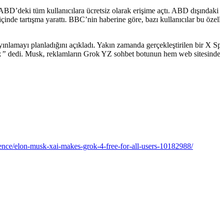
ABD’deki tüm kullanıcılara ücretsiz olarak erişime açtı. ABD dışındaki ü
inde tartışma yarattı. BBC’nin haberine göre, bazı kullanıcılar bu özel
lamayı planladığını açıkladı. Yakın zamanda gerçekleştirilen bir X S
.”
dedi. Musk, reklamların Grok YZ sohbet botunun hem web sitesinde 
ligence/elon-musk-xai-makes-grok-4-free-for-all-users-10182988/