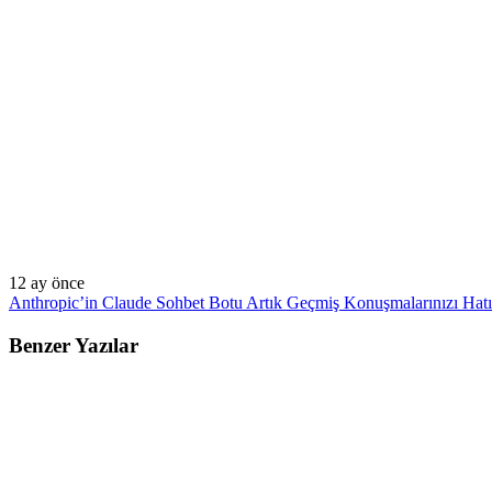
12 ay önce
Anthropic’in Claude Sohbet Botu Artık Geçmiş Konuşmalarınızı Hatır
Benzer Yazılar