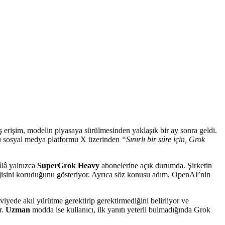
ş erişim, modelin piyasaya sürülmesinden yaklaşık bir ay sonra geldi.
nü sosyal medya platformu X üzerinden
“Sınırlı bir süre için, Grok
lâ yalnızca
SuperGrok Heavy
abonelerine açık durumda. Şirketin
tejisini koruduğunu gösteriyor. Ayrıca söz konusu adım, OpenAI’nin
yede akıl yürütme gerektirip gerektirmediğini belirliyor ve
r.
Uzman
modda ise kullanıcı, ilk yanıtı yeterli bulmadığında Grok