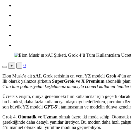
0
+
-
Elon Musk’a ait
xAI
, Grok serisinin en yeni YZ modeli
Grok 4
’ün ar
İlk olarak yalnızca şirketin
SuperGrok
ve
X Premium
abonelik plan
4’ün tüm potansiyelini keşfetmeniz amacıyla cömert kullanım limitler
Ücretsiz erişim, dünya genelindeki tüm kullanıcılar için geçerli olaca
bu hamlesi, daha fazla kullanıcıya ulaşmayı hedeflerken, premium özel
son büyük YZ modeli
GPT-5
’i tanıtmasının ve modelin dünya geneli
Grok 4,
Otomatik
ve
Uzman
olmak üzere iki moda sahip. Otomatik m
gerektiğinde daha detaylı yanıtlar üretiyor. Bu modun daha hızlı çalıştı
4’ü manuel olarak akıl yürütme moduna geçirebiliyor.