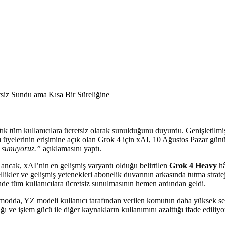
tık tüm kullanıcılara ücretsiz olarak sunulduğunu duyurdu. Genişletilmi
ı üyelerinin erişimine açık olan Grok 4 için xAI, 10 Ağustos Pazar gü
i sunuyoruz.”
açıklamasını yaptı.
k ancak, xAI’nin en gelişmiş varyantı olduğu belirtilen
Grok 4 Heavy
hâ
likler ve gelişmiş yetenekleri abonelik duvarının arkasında tutma stra
nde tüm kullanıcılara ücretsiz sunulmasının hemen ardından geldi.
odda, YZ modeli kullanıcı tarafından verilen komutun daha yüksek sevi
ğı ve işlem gücü ile diğer kaynakların kullanımını azalttığı ifade ediliyo