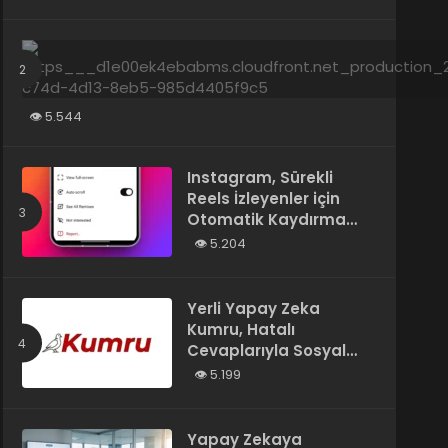
Tarafından Yazılmış”
Olarak Tanımladı
5.544
Instagram, Sürekli
Reels İzleyenler için
Otomatik Kaydırma
Özelliğini Test Ediyor
5.204
Yerli Yapay Zeka
Kumru, Hatalı
Cevaplarıyla Sosyal
Medyada Gündem
5.199
Oldu
Yapay Zekaya