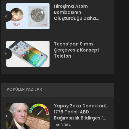
Hiroşima Atom
Bombasının
Oluşturduğu Daha
Önce Bilinmeyen Bir
Madde Keşfedildi
Tecno’dan 0 mm
Çerçevesiz Konsept
Telefon
POPÜLER YAZILAR
Yapay Zeka Dedektörü,
1776 Tarihli ABD
Bağımsızlık Bildirgesi’ni
“Yapay Zeka
8.384