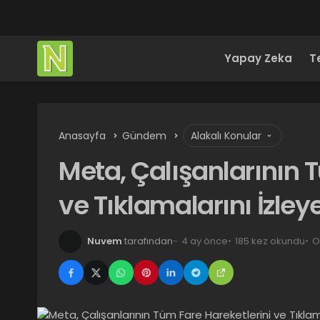
Yapay Zeka
T
Anasayfa
Gündem
Alakalı Konular
Meta, Çalışanlarının 
ve Tıklamalarını İzley
Nuvem
tarafından
4 ay önce
185 kez okundu
O