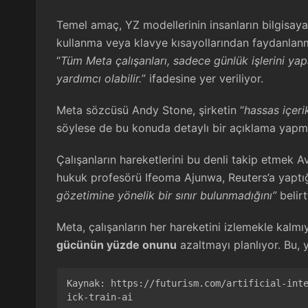
Temel amaç, YZ modellerinin insanların bilgisayar
kullanma veya klavye kısayollarından faydanlanm
“
Tüm Meta çalışanları, sadece günlük işlerini ya
yardımcı olabilir.
” ifadesine yer veriliyor.
Meta sözcüsü Andy Stone, şirketin “
hassas içerik
söylese de bu konuda detaylı bir açıklama yapm
Çalışanların hareketlerini bu denli takip etmek A
hukuk profesörü Ifeoma Ajunwa, Reuters’a yapt
gözetimine yönelik bir sınır bulunmadığını”
belirtt
Meta, çalışanların her hareketini izlemekle kalm
gücünün yüzde onunu
azaltmayı planlıyor. Bu, y
Kaynak: 
https://futurism.com/artificial-int
ick-train-ai