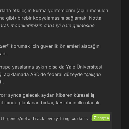
larla etkileşim kurma yöntemlerini (açılır menüleri
a gibi) birebir kopyalamasını sağlamak. Notta,
parak modellerimizin daha iyi hale gelmesine
leri
” korumak için güvenlik önlemleri alacağını
adı.
vrupa yasalarına aykırı olsa da Yale Üniversitesi
ığı açıklamada ABD’de federal düzeyde
“çalışan
i.
ıyor; ayrıca gelecek aydan itibaren küresel
iş
ıl içinde planlanan birkaç kesintinin ilki olacak.
Kopyala
elligence/meta-track-everything-workers-type-cl