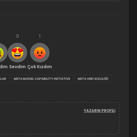
0
1
ndim
Sevdim
Çok Kızdım
ALAR
META MODEL CAPABILITY INITIATIVE
META VERI GIZLILIĞI
YAZARIN PROFILI