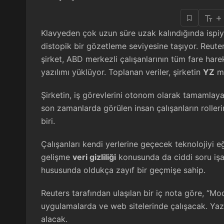
+
Klavyeden çok uzun süre uzak kalındığında ispiy
distopik bir gözetleme seviyesine taşıyor. Reute
şirket, ABD merkezli çalışanlarının tüm fare hareke
yazılımı yüklüyor. Toplanan veriler, şirketin
YZ
mo
Şirketin, iş görevlerini otonom olarak tamamlay
son zamanlarda görülen insan çalışanların roller
biri.
Çalışanları kendi yerlerine geçecek teknolojiyi e
gelişme
veri gizliliği
konusunda da ciddi soru işare
hususunda oldukça zayıf bir geçmişe sahip.
Reuters tarafından ulaşılan bir iç nota göre, “Model
uygulamalarda ve web sitelerinde çalışacak. Yazılı
alacak.