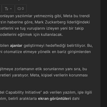
-
0
onlayan yazılımlar yetmezmiş gibi, Meta bu trendi
rs’ın haberine göre, Mark Zuckerberg liderliğindeki
tlerini ve tuş vuruşlarını izleyen yeni bir takip
dellerini eğitmek için kullanılacak.
abilen
ajanlar
geliştirmeyi hedeflediği belirtiliyor. Bu,
ini otomatize etmeye yönelik en bariz girişimlerden
ğitmeye zorlamanın etik sorunlarının yanı sıra, bu
tleri yaratıyor. Meta, kişisel verilerin korunması
 Capability Initiative” adı verilen yazılım, işle ilgili
m, belirli aralıklarla
ekran görüntüleri
dahi