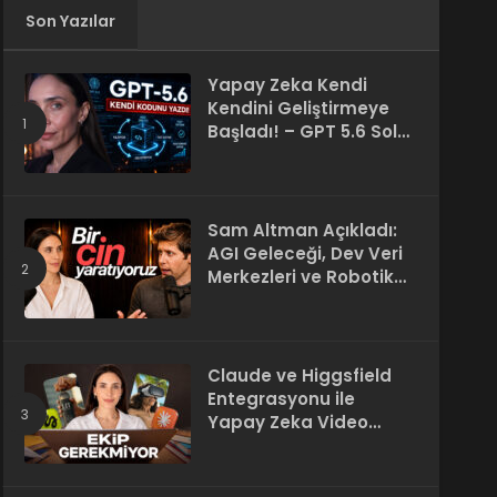
Son Yazılar
Yapay Zeka Kendi
Kendini Geliştirmeye
Başladı! – GPT 5.6 Sol
Kendi Kodunu Yazdı
Sam Altman Açıkladı:
AGI Geleceği, Dev Veri
Merkezleri ve Robotik
Devrim! – “Süper Zeka
Herkesin Hakkı”
Claude ve Higgsfield
Entegrasyonu ile
Yapay Zeka Video
Üretimi