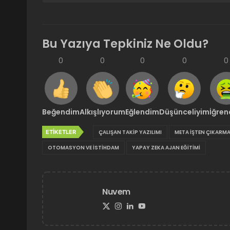
Bu Yazıya Tepkiniz Ne Oldu?
0
0
0
0
0
Beğendim
Alkışlıyorum
Eğlendim
Düşünceliyim
İğre
ETIKETLER
ÇALIŞAN TAKIP YAZILIMI
META İŞTEN ÇIKARM
OTOMASYON VE İSTIHDAM
YAPAY ZEKA AJAN EĞITIMI
Nuvem