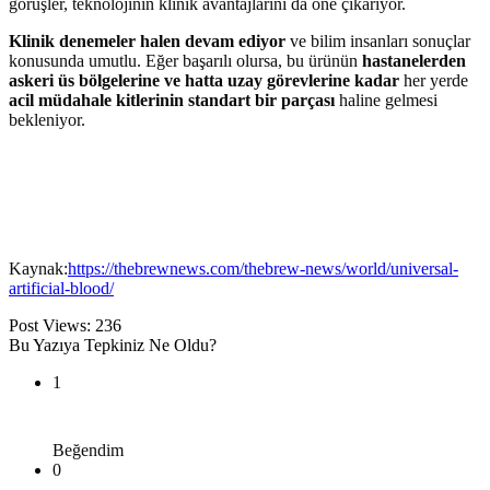
görüşler, teknolojinin klinik avantajlarını da öne çıkarıyor.
Klinik denemeler halen devam ediyor
ve bilim insanları sonuçlar
konusunda umutlu. Eğer başarılı olursa, bu ürünün
hastanelerden
askeri üs bölgelerine ve hatta uzay görevlerine kadar
her yerde
acil müdahale kitlerinin standart bir parçası
haline gelmesi
bekleniyor.
Kaynak:
https://thebrewnews.com/thebrew-news/world/universal-
artificial-blood/
Post Views:
236
Bu Yazıya Tepkiniz Ne Oldu?
1
Beğendim
0