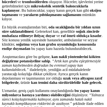
hücreleri
ve
trombositlerden
oluşuyor. Hücreler, işlevlerini yerine
getirebilmeleri için
mikroskobik sentetik baloncuklarla
kaplanıyor
. Bu baloncuklar, yapay kanın gerçek kan gibi
oksijen
taşımasını
ve
yaraların pıhtılaşmasını sağlamasını
mümkün
kılıyor.
En büyük avantajlarından biri,
oda sıcaklığında bir yıldan uzun
süre saklanabilmesi
. Geleneksel kan, genellikle
soğuk zincirde
muhafaza edilmeye ihtiyaç duyar
ve
raf ömrü oldukça kısadır
.
Söz konusu yenilik sayesinde hastaneler, ambulanslar ve seyyar
klinikler,
soğutma veya kan grubu uyumluluğu konusunda
endişe duymadan
bu yapay kanı hazırda bulundurabilecek.
Araştırmacılara göre bu gelişme,
kan nakli yöntemlerini kökten
değiştirme potansiyeline sahip
.
“Artık kan grubu eşleştirmesiyle
zaman kaybetmeden doğrudan bu evrensel yapay kan
kullanılabilecek.”
ifadeleriyle, yeniliğin acil müdahalelerde
yaratacağı kolaylığa dikkat çekiliyor. Ayrıca gerçek kanın
depolanması ve taşınmasının zor olduğu
uzak veya altyapısı zayıf
bölgelerde
, ürünle
kan temini daha sürdürülebilir hale gelecek
.
Uzmanlar, geniş çaplı kullanımı onaylandığında
bu yapay kanın
milyonlarca hastaya yardımcı olabileceğini
düşünüyor.
“Yalnızca
süreci kolaylaştırmakla kalmıyor, aynı zamanda hatalı nakil
kaynaklı komplikasyon risklerini de azaltıyor.”
şeklinde ifade edilen