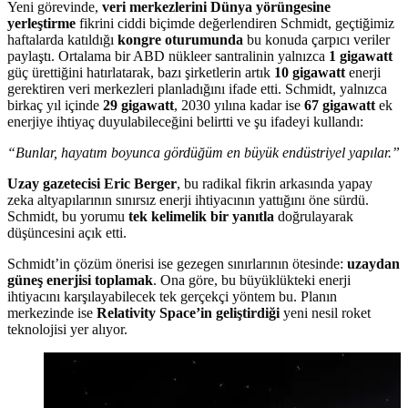
Yeni görevinde,
veri merkezlerini Dünya yörüngesine
yerleştirme
fikrini ciddi biçimde değerlendiren Schmidt, geçtiğimiz
haftalarda katıldığı
kongre oturumunda
bu konuda çarpıcı veriler
paylaştı. Ortalama bir ABD nükleer santralinin yalnızca
1 gigawatt
güç ürettiğini hatırlatarak, bazı şirketlerin artık
10 gigawatt
enerji
gerektiren veri merkezleri planladığını ifade etti. Schmidt, yalnızca
birkaç yıl içinde
29 gigawatt
, 2030 yılına kadar ise
67 gigawatt
ek
enerjiye ihtiyaç duyulabileceğini belirtti ve şu ifadeyi kullandı:
“Bunlar, hayatım boyunca gördüğüm en büyük endüstriyel yapılar.”
Uzay gazetecisi Eric Berger
, bu radikal fikrin arkasında yapay
zeka altyapılarının sınırsız enerji ihtiyacının yattığını öne sürdü.
Schmidt, bu yorumu
tek kelimelik bir yanıtla
doğrulayarak
düşüncesini açık etti.
Schmidt’in çözüm önerisi ise gezegen sınırlarının ötesinde:
uzaydan
güneş enerjisi toplamak
. Ona göre, bu büyüklükteki enerji
ihtiyacını karşılayabilecek tek gerçekçi yöntem bu. Planın
merkezinde ise
Relativity Space’in geliştirdiği
yeni nesil roket
teknolojisi yer alıyor.