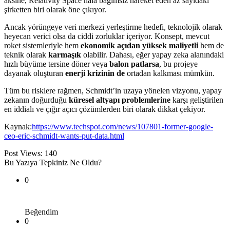
aksine, Relativity Space hâlâ bağımsız hareket eden az sayıdaki
şirketten biri olarak öne çıkıyor.
Ancak yörüngeye veri merkezi yerleştirme hedefi, teknolojik olarak
heyecan verici olsa da ciddi zorluklar içeriyor. Konsept, mevcut
roket sistemleriyle hem
ekonomik açıdan yüksek maliyetli
hem de
teknik olarak
karmaşık
olabilir. Dahası, eğer yapay zeka alanındaki
hızlı büyüme tersine döner veya
balon patlarsa
, bu projeye
dayanak oluşturan
enerji krizinin de
ortadan kalkması mümkün.
Tüm bu risklere rağmen, Schmidt’in uzaya yönelen vizyonu, yapay
zekanın doğurduğu
küresel altyapı problemlerine
karşı geliştirilen
en iddialı ve çığır açıcı çözümlerden biri olarak dikkat çekiyor.
Kaynak:
https://www.techspot.com/news/107801-former-google-
ceo-eric-schmidt-wants-put-data.html
Post Views:
140
Bu Yazıya Tepkiniz Ne Oldu?
0
Beğendim
0