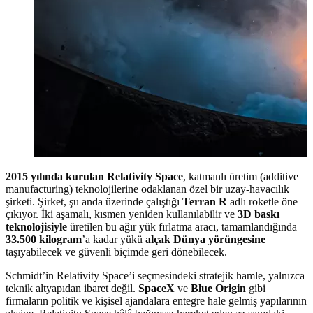
2015 yılında kurulan Relativity Space
, katmanlı üretim (additive
manufacturing) teknolojilerine odaklanan özel bir uzay-havacılık
şirketi. Şirket, şu anda üzerinde çalıştığı
Terran R
adlı roketle öne
çıkıyor. İki aşamalı, kısmen yeniden kullanılabilir ve
3D baskı
teknolojisiyle
üretilen bu ağır yük fırlatma aracı, tamamlandığında
33.500 kilogram
’a kadar yükü
alçak Dünya yörüngesine
taşıyabilecek ve güvenli biçimde geri dönebilecek.
Schmidt’in Relativity Space’i seçmesindeki stratejik hamle, yalnızca
teknik altyapıdan ibaret değil.
SpaceX
ve
Blue Origin
gibi
firmaların politik ve kişisel ajandalara entegre hale gelmiş yapılarının