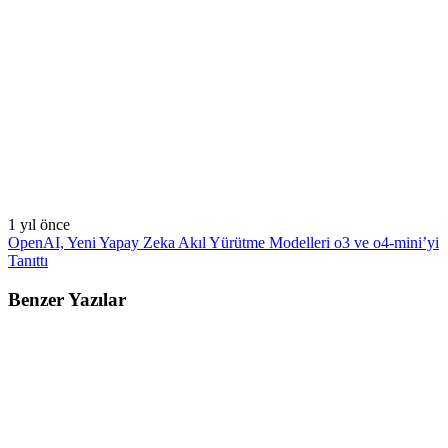
1 yıl önce
OpenAI, Yeni Yapay Zeka Akıl Yürütme Modelleri o3 ve o4-mini’yi
Tanıttı
Benzer Yazılar