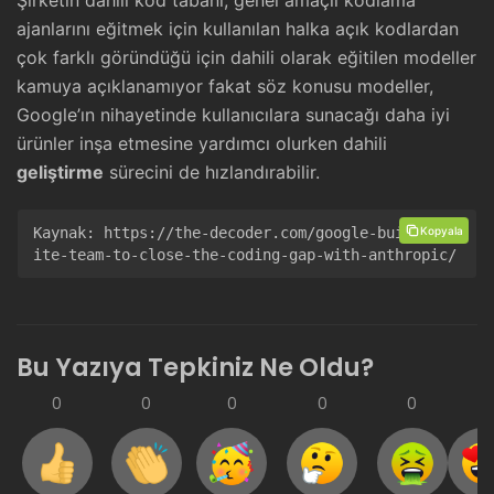
Şirketin dahili kod tabanı, genel amaçlı kodlama
ajanlarını eğitmek için kullanılan halka açık kodlardan
çok farklı göründüğü için dahili olarak eğitilen modeller
kamuya açıklanamıyor fakat söz konusu modeller,
Google’ın nihayetinde kullanıcılara sunacağı daha iyi
ürünler inşa etmesine yardımcı olurken dahili
geliştirme
sürecini de hızlandırabilir.
Kopyala
Kaynak: 
https://the-decoder.com/google-builds-el
ite-team-to-close-the-coding-gap-with-anthropic/
Bu Yazıya Tepkiniz Ne Oldu?
0
0
0
0
0
0