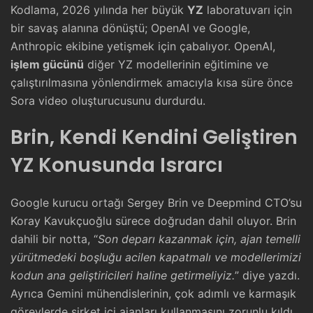
Kodlama, 2026 yılında her büyük
YZ
laboratuvarı için
bir savaş alanına dönüştü; OpenAI ve Google,
Anthropic ekibine yetişmek için çabalıyor. OpenAI,
işlem gücünü
diğer YZ modellerinin eğitimine ve
çalıştırılmasına yönlendirmek amacıyla kısa süre önce
Sora video oluşturucusunu durdurdu.
Brin, Kendi Kendini Geliştiren
YZ Konusunda Israrcı
Google kurucu ortağı Sergey Brin ve Deepmind CTO’su
Koray Kavukçuoğlu sürece doğrudan dahil oluyor. Brin
dahili bir notta, “
Son deparı kazanmak için, ajan temelli
yürütmedeki boşluğu acilen kapatmalı ve modellerimizi
kodun ana geliştiricileri haline getirmeliyiz.
” diye yazdı.
Ayrıca Gemini mühendislerinin, çok adımlı ve karmaşık
görevlerde şirket içi ajanları kullanmasını zorunlu kıldı.