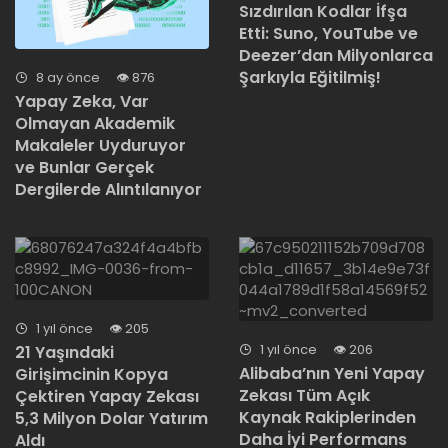
Sızdırılan Kodlar İfşa
Etti: Suno, YouTube ve
Deezer’dan Milyonlarca
Şarkıyla Eğitilmiş!
8 ay önce
876
Yapay Zeka, Var
Olmayan Akademik
Makaleler Uyduruyor
ve Bunlar Gerçek
Dergilerde Alıntılanıyor
1 yıl önce
205
1 yıl önce
206
21 Yaşındaki
Alibaba’nın Yeni Yapay
Girişimcinin Kopya
Zekası Tüm Açık
Çektiren Yapay Zekası
Kaynak Rakiplerinden
5,3 Milyon Dolar Yatırım
Daha İyi Performans
Aldı