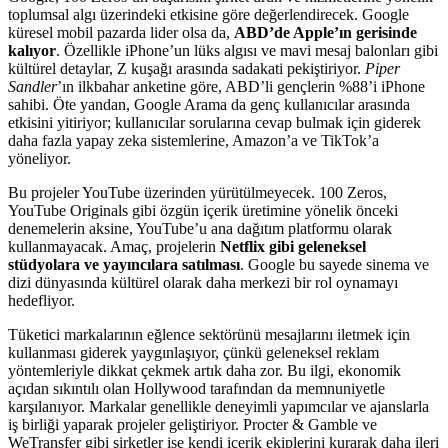
toplumsal algı üzerindeki etkisine göre değerlendirecek. Google
küresel mobil pazarda lider olsa da,
ABD’de Apple’ın gerisinde
kalıyor
. Özellikle iPhone’un lüks algısı ve mavi mesaj balonları gibi
kültürel detaylar, Z kuşağı arasında sadakati pekiştiriyor.
Piper
Sandler
’ın ilkbahar anketine göre, ABD’li gençlerin %88’i iPhone
sahibi. Öte yandan, Google Arama da genç kullanıcılar arasında
etkisini yitiriyor; kullanıcılar sorularına cevap bulmak için giderek
daha fazla yapay zeka sistemlerine, Amazon’a ve TikTok’a
yöneliyor.
Bu projeler YouTube üzerinden yürütülmeyecek. 100 Zeros,
YouTube Originals gibi özgün içerik üretimine yönelik önceki
denemelerin aksine, YouTube’u ana dağıtım platformu olarak
kullanmayacak. Amaç, projelerin
Netflix gibi geleneksel
stüdyolara ve yayıncılara satılması
. Google bu sayede sinema ve
dizi dünyasında kültürel olarak daha merkezi bir rol oynamayı
hedefliyor.
Tüketici markalarının eğlence sektörünü mesajlarını iletmek için
kullanması giderek yaygınlaşıyor, çünkü geleneksel reklam
yöntemleriyle dikkat çekmek artık daha zor. Bu ilgi, ekonomik
açıdan sıkıntılı olan Hollywood tarafından da memnuniyetle
karşılanıyor. Markalar genellikle deneyimli yapımcılar ve ajanslarla
iş birliği yaparak projeler geliştiriyor. Procter & Gamble ve
WeTransfer gibi şirketler ise kendi içerik ekiplerini kurarak daha ileri