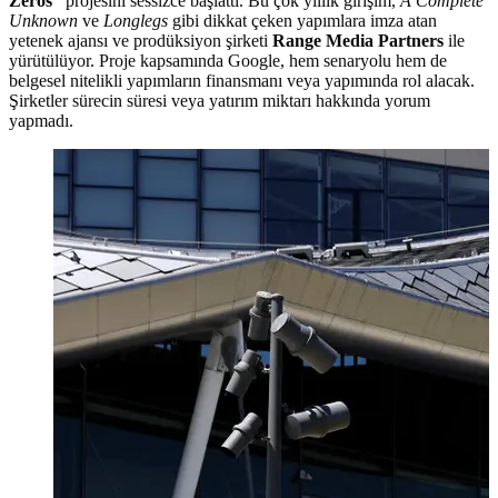
Zeros”
projesini sessizce başlattı. Bu çok yıllık girişim,
A Complete
Unknown
ve
Longlegs
gibi dikkat çeken yapımlara imza atan
yetenek ajansı ve prodüksiyon şirketi
Range Media Partners
ile
yürütülüyor. Proje kapsamında Google, hem senaryolu hem de
belgesel nitelikli yapımların finansmanı veya yapımında rol alacak.
Şirketler sürecin süresi veya yatırım miktarı hakkında yorum
yapmadı.