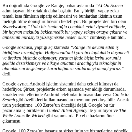
Bu doğrultuda Google ve Range, bahar aylarında
“AI On Screen”
adını taşıyan bir ortaklık daha başlattı. Bu iş birliği, yapay zeka
temalı kısa filmlerin sipariş edilmesini ve bunlardan ikisinin uzun
metrajlı filme dönüştürülmesini hedefliyor. Bu projelerden biri olan
Sweetwater,
“Ünlü bir ismin oğlu çocukluk evini ziyaret ettiğinde,
bir hayran mektubu beklenmedik bir yapay zekayı ortaya çıkarır ve
annesinin mirasıyla yüzleşmesine neden olur.”
cümlesiyle tanıtıldı.
Google sözcüsü, yaptığı açıklamada
“Range ile devam eden iş
birliğimiz aracılığıyla, Hollywood’daki yaratıcı toplulukla düşünceli
ve üretken biçimde çalışmayı; yaratıcı ifade biçimlerini sorumlu
şekilde desteklemeye ve hikaye anlatımı aracılığıyla teknolojinin
olanaklarını keşfetmeye kararlılığımızı sürdürmeyi amaçlıyoruz.”
dedi.
Google ayrıca Android işletim sistemini daha çekici kılmayı da
hedefliyor. Şirket, projelerde erken aşamada yer aldığı durumlarda,
karakterlerin ellerinde Android telefonlar tutmasından veya
Circle to
Search
gibi özellikleri kullanmasından memnuniyet duyabilir. Ancak
ürün yerleştirme, 100 Zeros’un önceliği değil. Google bu tür
pazarlama iş birliklerini
United Talent Agency
ile yürütüyor ve
The
White Lotus
ile
Wicked
gibi yapımlarda Pixel cihazlarını öne
çıkarmıştı.
Google, 100 Zeros’un başarısını şirket ürün ve hizmetlerine yönelik