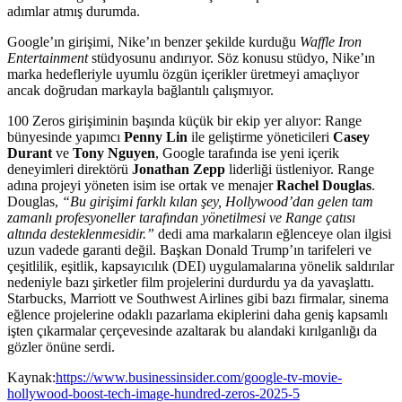
adımlar atmış durumda.
Google’ın girişimi, Nike’ın benzer şekilde kurduğu
Waffle Iron
Entertainment
stüdyosunu andırıyor. Söz konusu stüdyo, Nike’ın
marka hedefleriyle uyumlu özgün içerikler üretmeyi amaçlıyor
ancak doğrudan markayla bağlantılı çalışmıyor.
100 Zeros girişiminin başında küçük bir ekip yer alıyor: Range
bünyesinde yapımcı
Penny Lin
ile geliştirme yöneticileri
Casey
Durant
ve
Tony Nguyen
, Google tarafında ise yeni içerik
deneyimleri direktörü
Jonathan Zepp
liderliği üstleniyor. Range
adına projeyi yöneten isim ise ortak ve menajer
Rachel Douglas
.
Douglas,
“Bu girişimi farklı kılan şey, Hollywood’dan gelen tam
zamanlı profesyoneller tarafından yönetilmesi ve Range çatısı
altında desteklenmesidir.”
dedi ama markaların eğlenceye olan ilgisi
uzun vadede garanti değil. Başkan Donald Trump’ın tarifeleri ve
çeşitlilik, eşitlik, kapsayıcılık (DEI) uygulamalarına yönelik saldırılar
nedeniyle bazı şirketler film projelerini durdurdu ya da yavaşlattı.
Starbucks, Marriott ve Southwest Airlines gibi bazı firmalar, sinema
eğlence projelerine odaklı pazarlama ekiplerini daha geniş kapsamlı
işten çıkarmalar çerçevesinde azaltarak bu alandaki kırılganlığı da
gözler önüne serdi.
Kaynak:
https://www.businessinsider.com/google-tv-movie-
hollywood-boost-tech-image-hundred-zeros-2025-5