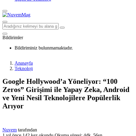
Bildirimler
Bildiriminiz bulunmamaktadır.
Anasayfa
Teknoloji
Google Hollywood’a Yöneliyor: “100
Zeros” Girişimi ile Yapay Zeka, Android
ve Yeni Nesil Teknolojilere Popülerlik
Arıyor
Nuvem
tarafından
1 yıl önce
142 kez okundu
Okuma süresi: 4dk, 56sn