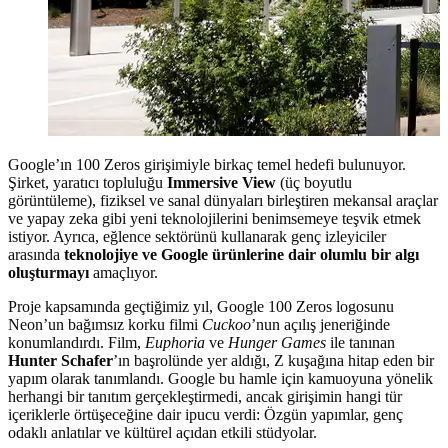
Google’ın 100 Zeros girişimiyle birkaç temel hedefi bulunuyor.
Şirket, yaratıcı topluluğu
Immersive View
(üç boyutlu
görüntüleme), fiziksel ve sanal dünyaları birleştiren mekansal araçlar
ve yapay zeka gibi yeni teknolojilerini benimsemeye teşvik etmek
istiyor. Ayrıca, eğlence sektörünü kullanarak genç izleyiciler
arasında
teknolojiye ve Google ürünlerine dair olumlu bir algı
oluşturmayı
amaçlıyor.
Proje kapsamında geçtiğimiz yıl, Google 100 Zeros logosunu
Neon’un bağımsız korku filmi
Cuckoo
’nun açılış jeneriğinde
konumlandırdı. Film,
Euphoria
ve
Hunger Games
ile tanınan
Hunter Schafer
’ın başrolünde yer aldığı, Z kuşağına hitap eden bir
yapım olarak tanımlandı. Google bu hamle için kamuoyuna yönelik
herhangi bir tanıtım gerçekleştirmedi, ancak girişimin hangi tür
içeriklerle örtüşeceğine dair ipucu verdi: Özgün yapımlar, genç
odaklı anlatılar ve kültürel açıdan etkili stüdyolar.