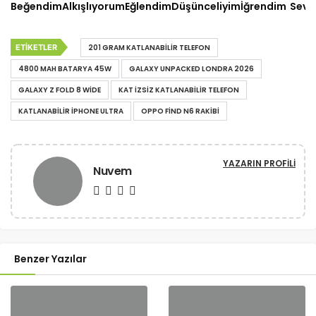
Beğendim
Alkışlıyorum
Eğlendim
Düşünceliyim
İğrendim
Sevd
ETIKETLER
201 GRAM KATLANABILIR TELEFON
4800 MAH BATARYA 45W
GALAXY UNPACKED LONDRA 2026
GALAXY Z FOLD 8 WIDE
KAT IZSIZ KATLANABILIR TELEFON
KATLANABILIR IPHONE ULTRA
OPPO FIND N6 RAKIBI
YAZARIN PROFILI
Nuvem
Benzer Yazılar