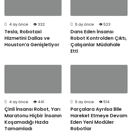
4 ay önce
332
5 ay önce
523
Tesla, Robotaxi
Dans Eden İnsansı
Hizmetini Dallas ve
Robot Kontrolden Çıktı,
Houston’a Genişletiyor
Çalışanlar Müdahale
Etti
4 ay önce
441
5 ay önce
514
Çinli İnsansı Robot, Yarı
Parçalara Ayrılsa Bile
Maratonu Hiçbir İnsanın
Hareket Etmeye Devam
Koşamadığı Hızda
Eden Yeni Modüler
Tamamladı
Robotlar