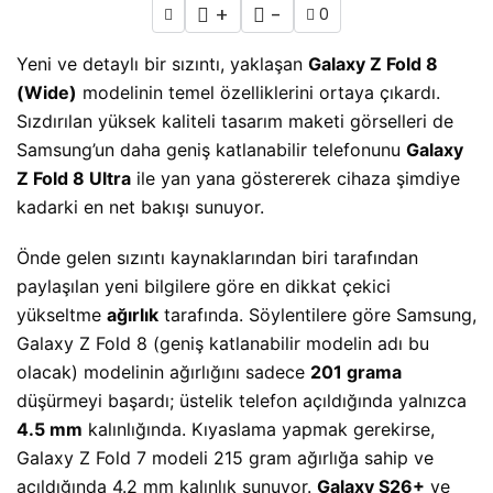
+
-
0
Yeni ve detaylı bir sızıntı, yaklaşan
Galaxy Z Fold 8
(Wide)
modelinin temel özelliklerini ortaya çıkardı.
Sızdırılan yüksek kaliteli tasarım maketi görselleri de
Samsung’un daha geniş katlanabilir telefonunu
Galaxy
Z Fold 8 Ultra
ile yan yana göstererek cihaza şimdiye
kadarki en net bakışı sunuyor.
Önde gelen sızıntı kaynaklarından biri tarafından
paylaşılan yeni bilgilere göre en dikkat çekici
yükseltme
ağırlık
tarafında. Söylentilere göre Samsung,
Galaxy Z Fold 8 (geniş katlanabilir modelin adı bu
olacak) modelinin ağırlığını sadece
201 grama
düşürmeyi başardı; üstelik telefon açıldığında yalnızca
4.5 mm
kalınlığında. Kıyaslama yapmak gerekirse,
Galaxy Z Fold 7 modeli 215 gram ağırlığa sahip ve
açıldığında 4.2 mm kalınlık sunuyor.
Galaxy S26+
ve