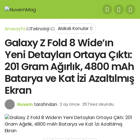
Alakalı Konular
Anasayfa
Teknoloji
Galaxy Z Fold 8 Wide’ın
Yeni Detayları Ortaya Çıktı:
201 Gram Ağırlık, 4800 mAh
Batarya ve Kat İzi Azaltılmış
Ekran
Nuvem
tarafından
2 ay önce
257 kez okundu