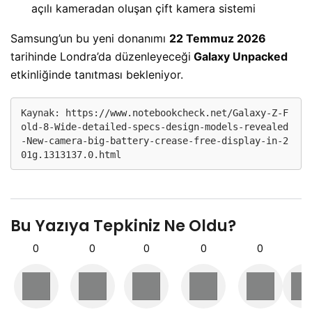
açılı kameradan oluşan çift kamera sistemi
Samsung’un bu yeni donanımı
22 Temmuz 2026
tarihinde Londra’da düzenleyeceği
Galaxy Unpacked
etkinliğinde tanıtması bekleniyor.
Kaynak: 
https://www.notebookcheck.net/Galaxy-Z-F
old-8-Wide-detailed-specs-design-models-revealed
-New-camera-big-battery-crease-free-display-in-2
01g.1313137.0.html
Bu Yazıya Tepkiniz Ne Oldu?
0
0
0
0
0
0