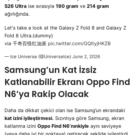
S26 Ultra
ise sırasıyla
190 gram
ve
214 gram
ağırlığında.
Let's take a look at the Galaxy Z Fold 8 and Galaxy Z
Fold 8 Ultra.(dummy)
via 千奇百怪红油派
pic.twitter.com/GQltyjHKZB
— Ice Universe (@UniverseIce)
June 2, 2026
Samsung’un Kat İzsiz
Katlanabilir Ekranı Oppo Find
N6’ya Rakip Olacak
Daha da dikkat çekici olan ise Samsung’un ekrandaki
kat izini iyileştirmesi.
Sızıntıya göre Samsung, ekran
katlanma izini
Oppo Find N6’nınkiyle
aynı seviyeye
(veya daha iyi bir noktaya) getirecek şekilde iyileştirdi.