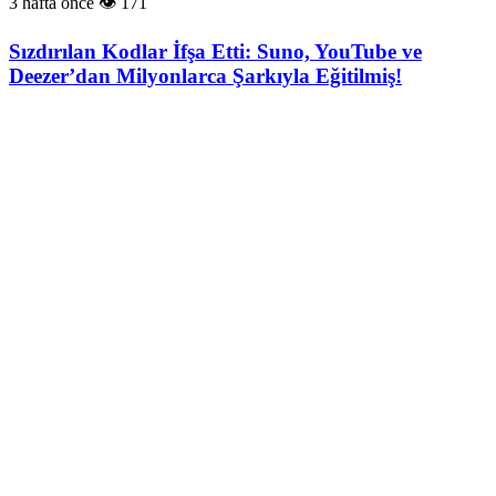
3 hafta önce
171
Sızdırılan Kodlar İfşa Etti: Suno, YouTube ve
Deezer’dan Milyonlarca Şarkıyla Eğitilmiş!