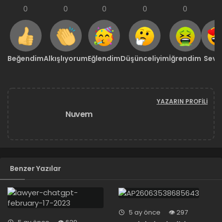
0
0
0
0
0
0
Beğendim
Alkışlıyorum
Eğlendim
Düşünceliyim
İğrendim
Sevd
YAZARIN PROFILI
Nuvem
Benzer Yazılar
5 ay önce
297