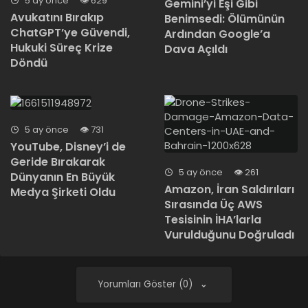
5 ay önce
629
Gemini’yi Eşi Gibi
Avukatını Bırakıp
Benimsedi: Ölümünün
ChatGPT’ye Güvendi,
Ardından Google’a
Hukuki Süreç Krize
Dava Açıldı
Döndü
5 ay önce
731
YouTube, Disney’i de
Geride Bırakarak
5 ay önce
261
Dünyanın En Büyük
Amazon, İran Saldırıları
Medya Şirketi Oldu
Sırasında Üç AWS
Tesisinin İHA’larla
Vurulduğunu Doğruladı
Yorumları Göster (0)