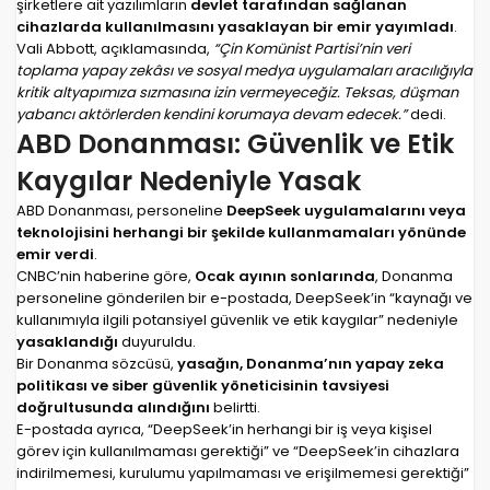
şirketlere ait yazılımların
devlet tarafından sağlanan
cihazlarda kullanılmasını yasaklayan bir emir yayımladı
.
Vali Abbott, açıklamasında,
“Çin Komünist Partisi’nin veri
toplama yapay zekâsı ve sosyal medya uygulamaları aracılığıyla
kritik altyapımıza sızmasına izin vermeyeceğiz. Teksas, düşman
yabancı aktörlerden kendini korumaya devam edecek.”
dedi.
ABD Donanması: Güvenlik ve Etik
Kaygılar Nedeniyle Yasak
ABD Donanması, personeline
DeepSeek uygulamalarını veya
teknolojisini herhangi bir şekilde kullanmamaları yönünde
emir verdi
.
CNBC’nin haberine göre,
Ocak ayının sonlarında
, Donanma
personeline gönderilen bir e-postada, DeepSeek’in “kaynağı ve
kullanımıyla ilgili potansiyel güvenlik ve etik kaygılar” nedeniyle
yasaklandığı
duyuruldu.
Bir Donanma sözcüsü,
yasağın, Donanma’nın yapay zeka
politikası ve siber güvenlik yöneticisinin tavsiyesi
doğrultusunda alındığını
belirtti.
E-postada ayrıca, “DeepSeek’in herhangi bir iş veya kişisel
görev için kullanılmaması gerektiği” ve “DeepSeek’in cihazlara
indirilmemesi, kurulumu yapılmaması ve erişilmemesi gerektiği”