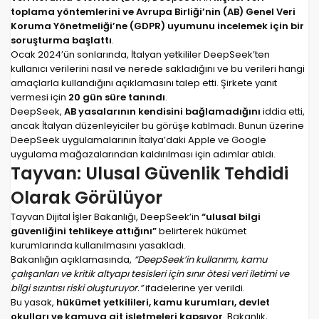
toplama yöntemlerini ve Avrupa Birliği’nin (AB) Genel Veri
Koruma Yönetmeliği’ne (GDPR) uyumunu incelemek için bir
soruşturma başlattı
.
Ocak 2024’ün sonlarında, İtalyan yetkililer DeepSeek’ten
kullanıcı verilerini nasıl ve nerede sakladığını ve bu verileri hangi
amaçlarla kullandığını açıklamasını talep etti. Şirkete yanıt
vermesi için
20 gün süre tanındı
.
DeepSeek,
AB yasalarının kendisini bağlamadığını
iddia etti,
ancak İtalyan düzenleyiciler bu görüşe katılmadı. Bunun üzerine
DeepSeek uygulamalarının İtalya’daki Apple ve Google
uygulama mağazalarından kaldırılması için adımlar atıldı.
Tayvan: Ulusal Güvenlik Tehdidi
Olarak Görülüyor
Tayvan Dijital İşler Bakanlığı, DeepSeek’in
“ulusal bilgi
güvenliğini tehlikeye attığını”
belirterek hükümet
kurumlarında kullanılmasını yasakladı.
Bakanlığın açıklamasında,
“DeepSeek’in kullanımı, kamu
çalışanları ve kritik altyapı tesisleri için sınır ötesi veri iletimi ve
bilgi sızıntısı riski oluşturuyor.”
ifadelerine yer verildi.
Bu yasak,
hükümet yetkilileri, kamu kurumları, devlet
okulları ve kamuya ait işletmeleri kapsıyor
. Bakanlık,