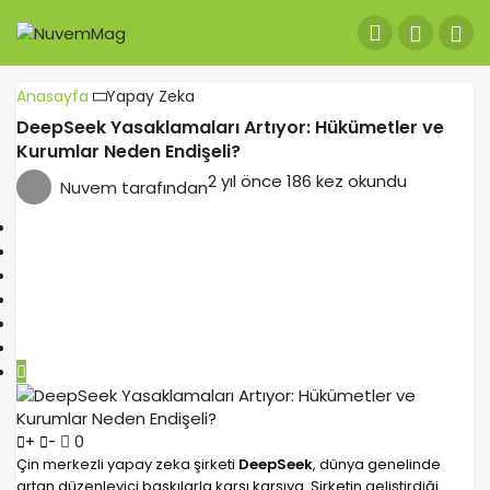
Anasayfa
Yapay Zeka
DeepSeek Yasaklamaları Artıyor: Hükümetler ve
Kurumlar Neden Endişeli?
2 yıl önce
186 kez okundu
Nuvem
tarafından
0
+
-
Çin merkezli yapay zeka şirketi
DeepSeek
, dünya genelinde
artan düzenleyici baskılarla karşı karşıya. Şirketin geliştirdiği