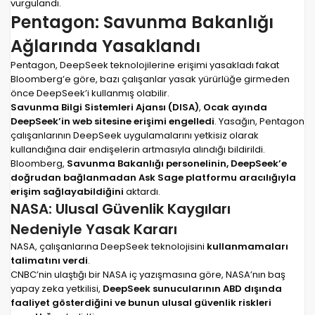
vurgulandı.
Pentagon: Savunma Bakanlığı
Ağlarında Yasaklandı
Pentagon, DeepSeek teknolojilerine erişimi yasakladı fakat
Bloomberg’e göre, bazı çalışanlar yasak yürürlüğe girmeden
önce DeepSeek’i kullanmış olabilir.
Savunma Bilgi Sistemleri Ajansı (DISA)
,
Ocak ayında
DeepSeek’in web sitesine erişimi engelledi
. Yasağın, Pentagon
çalışanlarının DeepSeek uygulamalarını yetkisiz olarak
kullandığına dair endişelerin artmasıyla alındığı bildirildi.
Bloomberg,
Savunma Bakanlığı personelinin, DeepSeek’e
doğrudan bağlanmadan Ask Sage platformu aracılığıyla
erişim sağlayabildiğini
aktardı.
NASA: Ulusal Güvenlik Kaygıları
Nedeniyle Yasak Kararı
NASA, çalışanlarına DeepSeek teknolojisini
kullanmamaları
talimatını verdi
.
CNBC’nin ulaştığı bir NASA iç yazışmasına göre, NASA’nın baş
yapay zeka yetkilisi,
DeepSeek sunucularının ABD dışında
faaliyet gösterdiğini ve bunun ulusal güvenlik riskleri