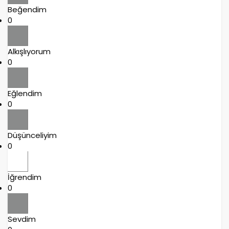
Beğendim
0
Alkışlıyorum
0
Eğlendim
0
Düşünceliyim
0
İğrendim
0
Sevdim