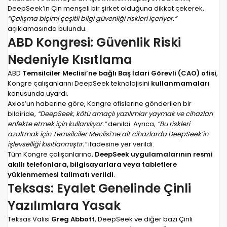
DeepSeek’in Çin menşeli bir şirket olduğuna dikkat çekerek,
“Çalışma biçimi çeşitli bilgi güvenliği riskleri içeriyor.”
açıklamasında bulundu.
ABD Kongresi: Güvenlik Riski
Nedeniyle Kısıtlama
ABD
Temsilciler Meclisi’ne bağlı Baş İdari Görevli (CAO) ofisi
,
Kongre çalışanlarını DeepSeek teknolojisini
kullanmamaları
konusunda uyardı.
Axios’un haberine göre, Kongre ofislerine gönderilen bir
bildiride,
“DeepSeek, kötü amaçlı yazılımlar yaymak ve cihazları
enfekte etmek için kullanılıyor.”
denildi. Ayrıca,
“Bu riskleri
azaltmak için Temsilciler Meclisi’ne ait cihazlarda DeepSeek’in
işlevselliği kısıtlanmıştır.”
ifadesine yer verildi.
Tüm Kongre çalışanlarına,
DeepSeek uygulamalarının resmi
akıllı telefonlara, bilgisayarlara veya tabletlere
yüklenmemesi talimatı verildi
.
Teksas: Eyalet Genelinde Çinli
Yazılımlara Yasak
Teksas Valisi
Greg Abbott
, DeepSeek ve diğer bazı Çinli