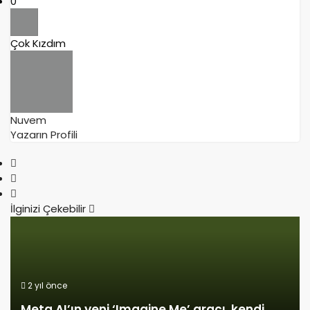
0
Çok Kızdım
Nuvem
Yazarın Profili
İlginizi Çekebilir
2 yıl önce
Meta AI’ın yeni ‘Imagine Me’ aracı, kendi