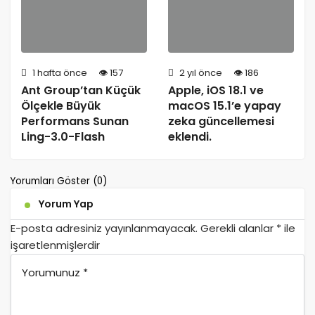
1 hafta önce
157
2 yıl önce
186
Ant Group’tan Küçük
Apple, iOS 18.1 ve
Ölçekle Büyük
macOS 15.1’e yapay
Performans Sunan
zeka güncellemesi
Ling-3.0-Flash
eklendi.
Yorumları Göster (0)
Yorum Yap
E-posta adresiniz yayınlanmayacak.
Gerekli alanlar
*
ile
işaretlenmişlerdir
Yorumunuz
*