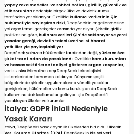
yapay zeka modelleri ve sohbet botları
,
gizlilik, güvenlik ve
etik sorunları
nedeniyle birçok ülke ve devlet kurumu
tarafından yasaklanıyor. Özellikle
kullanıcı verilerinin Çin
hükümetiyle paylaşılma riski
, DeepSeek’in engellenmesine
yol açan temel gerekçeler arasında yer alıyor. Şirketin gizlilik
politikasına göre,
kullanıcı verileri Çin’de saklanıyor ve yerel
yasalar gereği, devletin talebi üzerine istihbarat
yetkilileriyle paylaşılabiliyor
.
DeepSeek yalnızca hükümetler tarafından değil,
yüzlerce özel
şirket tarafından da yasaklandı
. Özellikle
kamu kurumları
ve hassas sektörlerde faaliyet gösteren organizasyonlar
,
veri sızıntısı ihtimaline karşı DeepSeek teknolojisini
sistemlerinden tamamen kaldırıyor. Dünyanın çeşitli
bölgelerinde şirketin uygulamalarına yönelik yasaklar
genişlerken, hükümetler ve kamu kuruluşları da DeepSeek
kullanımına dair kısıtlamalar getiriyor. İşte DeepSeek’i
yasaklayan ülkeler ve kurumlar:
İtalya: GDPR İhlali Nedeniyle
Yasak Kararı
İtalya, DeepSeek’i yasaklayan ilk ülkelerden biri oldu. Ülkenin
Veri Koruma Otoritesi (DPA)
, DeepSeek’in
kişisel veri