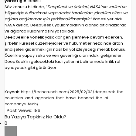
yarattığını
belirtti.
Söz konusu bildiride, “
DeepSeek ve ürünleri, NASA’nın verileri ve
bilgileriyle kullanılmak veya devlet tarafından yönetilen cihaz ve
ağlara bağlanmak için yetkilendirilmemiştir.
” ifadesi yer aldı.
NASA ayrıca, DeepSeek uygulamalarının ajansa ait cihazlarda
ve ağlarda kullanılmasını yasakladı.
DeepSeek’e yönelik yasaklar genişlemeye devam ederken,
şirketin küresel düzenleyiciler ve hükümetler nezdinde artan
endişeleri gidermek için nasıl bir yol izleyeceği merak konusu.
Özellikle yapay zeka ve veri güvenliği alanındaki gelişmeler,
DeepSeek’in gelecekteki faaliyetlerini belirlemede kritik rol
oynayacak gibi görünüyor.
Kaynak:
https://techcrunch.com/2025/02/03/deepseek-the-
countries-and-agencies-that-have-banned-the-ai-
companys-tech/
Post Views:
186
Bu Yazıya Tepkiniz Ne Oldu?
0