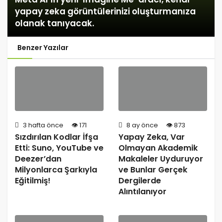
yapay zeka görüntülerinizi oluşturmanıza
olanak tanıyacak.
Benzer Yazılar
3 hafta önce
171
8 ay önce
873
Sızdırılan Kodlar İfşa
Yapay Zeka, Var
Etti: Suno, YouTube ve
Olmayan Akademik
Deezer’dan
Makaleler Uyduruyor
Milyonlarca Şarkıyla
ve Bunlar Gerçek
Eğitilmiş!
Dergilerde
Alıntılanıyor