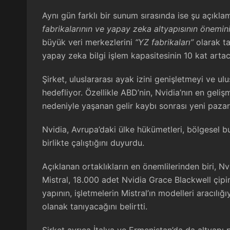
Aynı gün farklı bir sunum sırasında ise şu açıkla
fabrikalarının ve yapay zeka altyapısının önemini
büyük veri merkezlerini
“YZ fabrikaları”
olarak ta
yapay zeka bilgi işlem kapasitesinin 10 kat artac
Şirket, uluslararası ayak izini genişletmeyi ve u
hedefliyor. Özellikle ABD’nin, Nvidia’nın en gelişm
nedeniyle yaşanan gelir kaybı sonrası yeni pazarla
Nvidia, Avrupa’daki ülke hükümetleri, bölgesel bul
birlikte çalıştığını duyurdu.
Açıklanan ortaklıkların en önemlilerinden biri, Nvi
Mistral, 18.000 adet Nvidia Grace Blackwell çipi
yapının, işletmelerin Mistral’ın modelleri aracılı
olanak tanıyacağını belirtti.