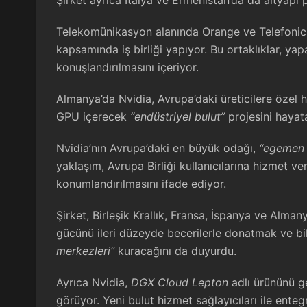
Şirket ayrıca İtalya ve Ermenistan’da da altyapı pr
Telekomünikasyon alanında Orange ve Telefonica 
kapsamında iş birliği yapıyor. Bu ortaklıklar, ya
konuşlandırılmasını içeriyor.
Almanya’da Nvidia, Avrupa’daki üreticilere özel
GPU içerecek
“endüstriyel bulut”
projesini hayata
Nvidia’nın Avrupa’daki en büyük odağı,
“egemen 
yaklaşım, Avrupa Birliği kullanıcılarına hizmet ve
konumlandırılmasını ifade ediyor.
Şirket, Birleşik Krallık, Fransa, İspanya ve Alman
gücünü ileri düzeyde becerilerle donatmak ve bil
merkezleri”
kuracağını da duyurdu.
Ayrıca Nvidia,
DGX Cloud Lepton
adlı ürününü ge
görüyor. Yeni bulut hizmet sağlayıcıları ile ente