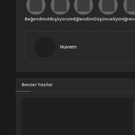
Beğendim
Alkışlıyorum
Eğlendim
Düşünceliyim
İğre
Nuvem
Benzer Yazılar