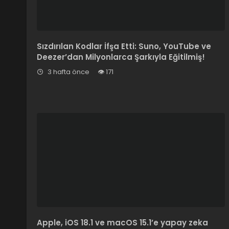
Sızdırılan Kodlar İfşa Etti: Suno, YouTube ve
Deezer’dan Milyonlarca Şarkıyla Eğitilmiş!
3 hafta önce
171
Apple, iOS 18.1 ve macOS 15.1’e yapay zeka