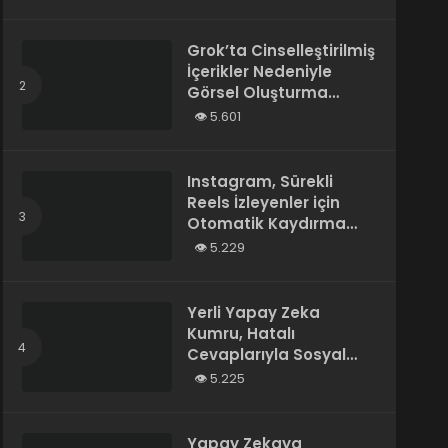
Tarafından Yazılmış”
Olarak Tanımladı
Grok’ta Cinselleştirilmiş
İçerikler Nedeniyle
Görsel Oluşturma
Kısıtlandı
5.601
Instagram, Sürekli
Reels İzleyenler için
Otomatik Kaydırma
Özelliğini Test Ediyor
5.229
Yerli Yapay Zeka
Kumru, Hatalı
Cevaplarıyla Sosyal
Medyada Gündem
5.225
Oldu
Yapay Zekaya