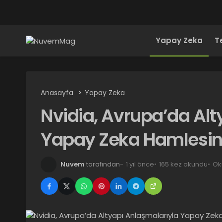
Yapay Zeka
T
Anasayfa
Yapay Zeka
Nvidia, Avrupa’da Alt
Yapay Zeka Hamlesin
Nuvem
tarafından
1 yıl önce
165 kez okundu
Ok