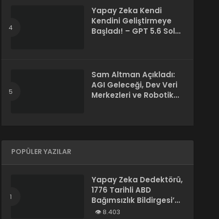
Yapay Zeka Kendi
Kendini Geliştirmeye
Başladı! – GPT 5.6 Sol
Kendi Kodunu Yazdı
Sam Altman Açıkladı:
AGI Geleceği, Dev Veri
Merkezleri ve Robotik
Devrim! – “Süper Zeka
Herkesin Hakkı”
POPÜLER YAZILAR
Yapay Zeka Dedektörü,
1776 Tarihli ABD
Bağımsızlık Bildirgesi’ni
“Yapay Zeka
8.403