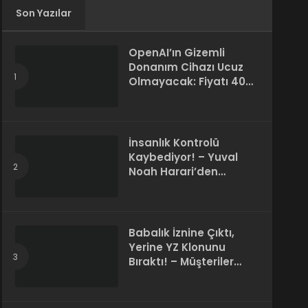
Son Yazılar
OpenAI’ın Gizemli
Donanım Cihazı Ucuz
Olmayacak: Fiyatı 400
Dolara Çıkabilir
İnsanlık Kontrolü
Kaybediyor! – Yuval
Noah Harari’den
Korkutan 50 Yıl
Kehaneti
Babalık İznine Çıktı,
Yerine YZ Klonunu
Bıraktı! – Müşteriler
Farkı Anlamadı