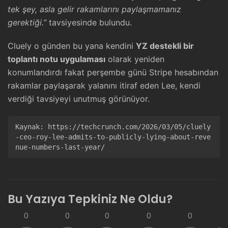
tek şey, asla gelir rakamlarını paylaşmamanız
gerektiği.”
tavsiyesinde bulundu.
Cluely o günden bu yana kendini
YZ destekli bir
toplantı notu uygulaması
olarak yeniden
konumlandırdı fakat perşembe günü Stripe hesabından
rakamlar paylaşarak yalanını itiraf eden Lee, kendi
verdiği tavsiyeyi unutmuş görünüyor.
Kaynak: 
https://techcrunch.com/2026/03/05/cluely
-ceo-roy-lee-admits-to-publicly-lying-about-reve
nue-numbers-last-year/
Bu Yazıya Tepkiniz Ne Oldu?
0
0
0
0
0
0