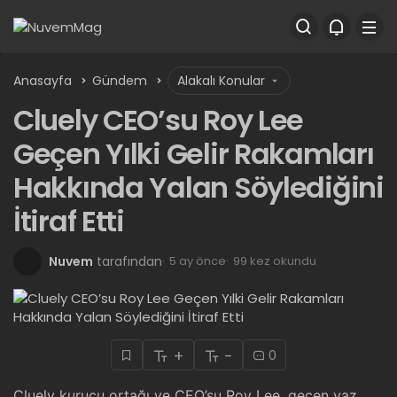
Anasayfa
Gündem
Alakalı Konular
Cluely CEO’su Roy Lee
Geçen Yılki Gelir Rakamları
Hakkında Yalan Söylediğini
İtiraf Etti
Nuvem
tarafından
5 ay önce
99 kez okundu
+
-
0
Cluely kurucu ortağı ve CEO’su Roy Lee, geçen yaz