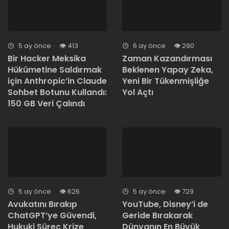
5 ay önce
413
6 ay önce
290
Bir Hacker Meksika
Zaman Kazandırması
Hükümetine Saldırmak
Beklenen Yapay Zeka,
için Anthropic’in Claude
Yeni Bir Tükenmişliğe
Sohbet Botunu Kullandı:
Yol Açtı
150 GB Veri Çalındı
5 ay önce
626
5 ay önce
729
Avukatını Bırakıp
YouTube, Disney’i de
ChatGPT’ye Güvendi,
Geride Bırakarak
Hukuki Süreç Krize
Dünyanın En Büyük