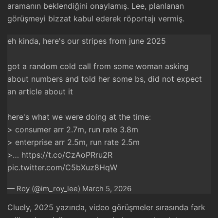
aramanın beklendiğini onaylamış. Lee, planlanan
görüşmeyi bizzat kabul ederek röportajı vermiş.
eh kinda, here's our stripes from june 2025
got a random cold call from some woman asking
about numbers and told her some bs, did not expect
an article about it
here's what we were doing at the time:
> consumer arr 2.7m, run rate 3.8m
> enterprise arr 2.5m, run rate 2.5m
>…
https://t.co/CzAoPRru2R
pic.twitter.com/C5bXuz8HqW
— Roy (@im_roy_lee)
March 5, 2026
Cluely, 2025 yazında, video görüşmeler sırasında fark