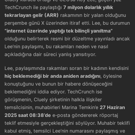
TechCrunch ile paylaştığı
7 milyon dolarlık yıllık
tekrarlayan gelir (ARR)
rakamının bir yalan olduğunu
perşembe günü X üzerinden itiraf etti. Lee, bu durumun
“internet üzerinde yaptığı tek bilinçli yanıltma”
olduğunu belirterek resmi bir düzeltme yayınladı ancak
Lee’nin paylaşımı, bu rakamları neden ve nasıl
açıkladığına dair süreci yanlış yansıtıyor.
Lee, paylaşımında rakamları soran bir kadının kendisini
hiç beklemediği bir anda aniden aradığını
, öylesine
konuştuğunu ve bunun bir habere dönüşeceğini
beklemediğini iddia ediyor. TechCrunch ise
görüşmenin, Cluely şirketinin halkla ilişkiler
temsilcisinin, muhabirleri Marina Temkin’e
27 Haziran
2025 saat 08:38’de
e-posta göndererek röportaj
teklif etmesiyle gerçekleştiğini söylüyor. Muhabir teklifi
kabul etmiş, temsilci Lee’nin numarasını paylaşmış ve