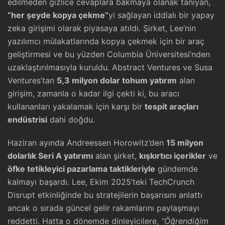
edilmeden gizlice cevaplara bakmaya olanak tanıyan,
“her şeyde kopya çekme”
yi sağlayan iddialı bir yapay
zeka girişimi olarak piyasaya atıldı. Şirket, Lee’nin
yazılımcı mülakatlarında kopya çekmek için bir araç
geliştirmesi ve bu yüzden Columbia Üniversitesi’nden
uzaklaştırılmasıyla kuruldu. Abstract Ventures ve Susa
Ventures’tan
5,3 milyon dolar tohum yatırım
alan
girişim, zamanla o kadar ilgi çekti ki, bu aracı
kullananları yakalamak için karşı bir
tespit araçları
endüstrisi
dahi doğdu.
Haziran ayında Andreessen Horowitz’den
15 milyon
dolarlık Seri A yatırımı
alan şirket,
kışkırtıcı içerikler
ve
öfke tetikleyici pazarlama taktikleriyle
gündemde
kalmayı başardı. Lee, Ekim 2025’teki TechCrunch
Disrupt etkinliğinde bu stratejilerin başarısını anlattı
ancak o sırada güncel gelir rakamlarını paylaşmayı
reddetti. Hatta o dönemde dinleyicilere,
“Öğrendiğim