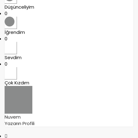
Düşünceliyim
0
İğrendim
0
Sevdim
0
Çok Kızdım
Nuvem
Yazarın Profili