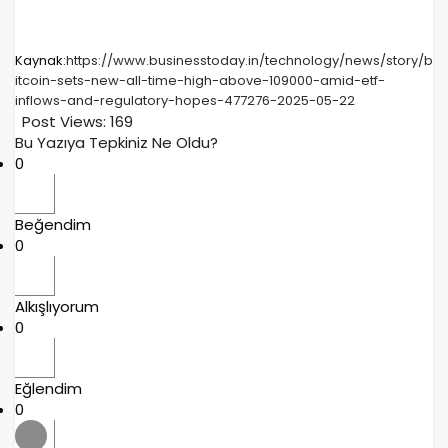
Kaynak:
https://www.businesstoday.in/technology/news/story/b
itcoin-sets-new-all-time-high-above-109000-amid-etf-
inflows-and-regulatory-hopes-477276-2025-05-22
Post Views:
169
Bu Yazıya Tepkiniz Ne Oldu?
0
Beğendim
0
Alkışlıyorum
0
Eğlendim
0