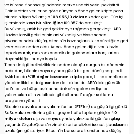
ve küresel finansal gündemin merkezindeki yerini pekiştirdi.
Coin Metrics verilerine göre dünyanın önde gelen kripto para
biriminin fiyatı %2 artışla
108.955,10 dolara
kadar çıktı. Gün içi
işlemlerde
kısa bir süreliğine
109.857 dolara ulaştı.
Bu yükseliş, anlık bir geri çekilmeye rağmen gerçekleşti. ABD
Hazine tahvili getirilerinin ani yükselişi ve hisse senedi
piyasalarındaki düşüş, bitcoin’in kazançlarını kısa süreliğine geri
vermesine neden oldu. Ancak önde gelen dijital varlık hızla
toparlanarak, makroekonomik dalgalanmalara karşı artan
dayanıklılığını ortaya koydu.
Ticaretle ilgili belirsizliklerin neden olduğu durgun bir dönemin
ardından, bitcoin mayıs ayında güçlü bir geri dönüş sergiledi.
Aylık bazda
%15 değer kazanan kripto
para, hisse senetlerine
yönelen likidite dalgasından destek buldu. ABD’deki gümrük
tarifeleri ve bütçe açıklarına dair süregelen endişeler,
yatırımcıları altın ve bitcoin gibi alternatif değer saklama
araçlarına yöneltti.
Bitcoin’e dayalı borsa yatırım fonları (ETF’ler) de güçlü ilgi gördü.
SoSoValue verilerine göre, geçen hafta toplam girişler
40
milyar doları
aştı ve mayıs ayında yalnızca iki gün fon çıkışı
yaşandı. CryptoQuant’ın zincir üzeri analizleri ise satış baskısının
azaldığını gösteriyor. Bitcoin’in borsalara transferinde düşüş