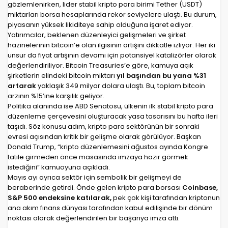
gözlemlenirken, lider stabil kripto para birimi Tether (USDT)
miktarları borsa hesaplarında rekor seviyelere ulaştı. Bu durum,
piyasanın yüksek likiditeye sahip olduğuna işaret ediyor.
Yatırımcılar, beklenen düzenleyici gelişmeleri ve şirket
hazinelerinin bitcoin’e olan ilgisinin artışını dikkatle izliyor. Her iki
unsur da fiyat artışının devamı için potansiyel katalizörler olarak
değerlendiriliyor. Bitcoin Treasuries’e göre, kamuya açık
şirketlerin elindeki bitcoin miktarı
yıl başından bu yana %31
artarak
yaklaşık 349 milyar dolara ulaştı. Bu, toplam bitcoin
arzının %15’ine karşılık geliyor.
Politika alanında ise ABD Senatosu, ülkenin ilk stabil kripto para
düzenleme çerçevesini oluşturacak yasa tasarısını bu hafta ileri
taşıdı. Söz konusu adım, kripto para sektörünün bir sonraki
evresi açısından kritik bir gelişme olarak görülüyor. Başkan
Donald Trump, “kripto düzenlemesini ağustos ayında Kongre
tatile girmeden önce masasında imzaya hazır görmek
istediğini” kamuoyuna açıkladı.
Mayıs ayı ayrıca sektör için sembolik bir gelişmeyi de
beraberinde getirdi. Önde gelen kripto para borsası
Coinbase,
S&P 500 endeksine katılarak,
pek çok kişi tarafından kriptonun
ana akım finans dünyası tarafından kabul edilişinde bir dönüm
noktası olarak değerlendirilen bir başarıya imza attı.