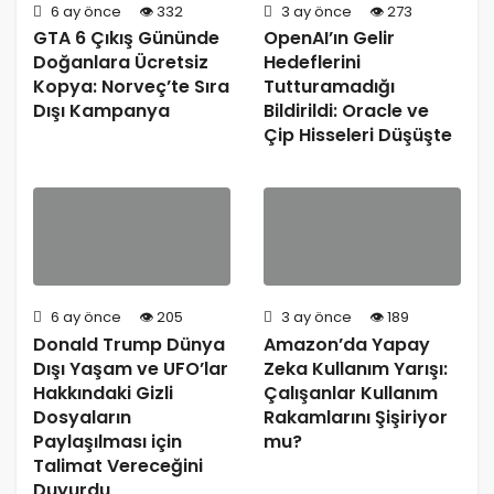
6 ay önce
332
3 ay önce
273
GTA 6 Çıkış Gününde
OpenAI’ın Gelir
Doğanlara Ücretsiz
Hedeflerini
Kopya: Norveç’te Sıra
Tutturamadığı
Dışı Kampanya
Bildirildi: Oracle ve
Çip Hisseleri Düşüşte
6 ay önce
205
3 ay önce
189
Donald Trump Dünya
Amazon’da Yapay
Dışı Yaşam ve UFO’lar
Zeka Kullanım Yarışı:
Hakkındaki Gizli
Çalışanlar Kullanım
Dosyaların
Rakamlarını Şişiriyor
Paylaşılması için
mu?
Talimat Vereceğini
Duyurdu