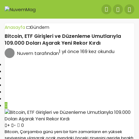
Anasayfa
Gündem
Bitcoin, ETF Girişleri ve Düzenleme Umutlarıyla
109.000 Doları Aşarak Yeni Rekor Kırdı
1 yıl önce
169 kez okundu
Nuvem
tarafından
0
+
-
Bitcoin, Çarşamba günü yeni bir tüm zamanların en yüksek
seviyesine ulaşarak ocak ayındaki önceki zirvesini geride bıraktı