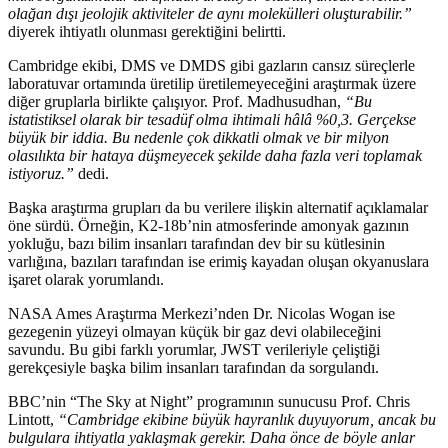
olağan dışı jeolojik aktiviteler de aynı molekülleri oluşturabilir.”
diyerek ihtiyatlı olunması gerektiğini belirtti.
Cambridge ekibi, DMS ve DMDS gibi gazların cansız süreçlerle
laboratuvar ortamında üretilip üretilemeyeceğini araştırmak üzere
diğer gruplarla birlikte çalışıyor. Prof. Madhusudhan,
“Bu
istatistiksel olarak bir tesadüf olma ihtimali hâlâ %0,3. Gerçekse
büyük bir iddia. Bu nedenle çok dikkatli olmak ve bir milyon
olasılıkta bir hataya düşmeyecek şekilde daha fazla veri toplamak
istiyoruz.”
dedi.
Başka araştırma grupları da bu verilere ilişkin alternatif açıklamalar
öne sürdü. Örneğin, K2-18b’nin atmosferinde amonyak gazının
yokluğu, bazı bilim insanları tarafından dev bir su kütlesinin
varlığına, bazıları tarafından ise erimiş kayadan oluşan okyanuslara
işaret olarak yorumlandı.
NASA Ames Araştırma Merkezi’nden Dr. Nicolas Wogan ise
gezegenin yüzeyi olmayan küçük bir gaz devi olabileceğini
savundu. Bu gibi farklı yorumlar, JWST verileriyle çeliştiği
gerekçesiyle başka bilim insanları tarafından da sorgulandı.
BBC’nin “The Sky at Night” programının sunucusu Prof. Chris
Lintott,
“Cambridge ekibine büyük hayranlık duyuyorum, ancak bu
bulgulara ihtiyatla yaklaşmak gerekir. Daha önce de böyle anlar