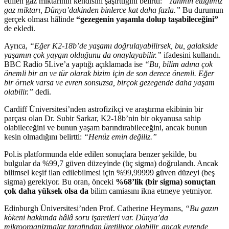
edilen gaz miktarının kendisini şaşırttığını belirtti:
“Tahmin ettiğimiz
gaz miktarı, Dünya’dakinden binlerce kat daha fazla.”
Bu durumun
gerçek olması hâlinde
“gezegenin yaşamla dolup taşabileceğini”
de ekledi.
Ayrıca,
“Eğer K2-18b’de yaşamı doğrulayabilirsek, bu, galakside
yaşamın çok yaygın olduğunu da onaylayabilir.”
ifadesini kullandı.
BBC Radio 5Live’a yaptığı açıklamada ise
“Bu, bilim adına çok
önemli bir an ve tür olarak bizim için de son derece önemli. Eğer
bir örnek varsa ve evren sonsuzsa, birçok gezegende daha yaşam
olabilir.”
dedi.
Cardiff Üniversitesi’nden astrofizikçi ve araştırma ekibinin bir
parçası olan Dr. Subir Sarkar, K2-18b’nin bir okyanusa sahip
olabileceğini ve bunun yaşam barındırabileceğini, ancak bunun
kesin olmadığını belirtti:
“Henüz emin değiliz.”
Pol.is platformunda elde edilen sonuçlara benzer şekilde, bu
bulgular da %99,7 güven düzeyinde (üç sigma) doğrulandı. Ancak
bilimsel keşif ilan edilebilmesi için %99,99999 güven düzeyi (beş
sigma) gerekiyor. Bu oran, önceki
%68’lik (bir sigma) sonuçtan
çok daha yüksek olsa da
bilim camiasını ikna etmeye yetmiyor.
Edinburgh Üniversitesi’nden Prof. Catherine Heymans,
“Bu gazın
kökeni hakkında hâlâ soru işaretleri var. Dünya’da
mikroorganizmalar tarafından üretiliyor olabilir, ancak evrende