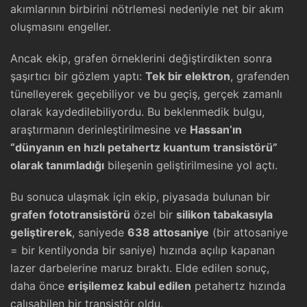
akımlarının birbirini nötrlemesi nedeniyle net bir akım
oluşmasını engeller.
Ancak ekip, grafen örneklerini değiştirdikten sonra
şaşırtıcı bir gözlem yaptı:
Tek bir elektron
, grafenden
tünelleyerek geçebiliyor ve bu geçiş, gerçek zamanlı
olarak kaydedilebiliyordu. Bu beklenmedik bulgu,
araştırmanın derinleştirilmesine ve
Hassan’ın
“dünyanın en hızlı petahertz kuantum transistörü”
olarak tanımladığı
bileşenin geliştirilmesine yol açtı.
Bu sonuca ulaşmak için ekip, piyasada bulunan bir
grafen fototransistörü
özel bir
silikon tabakasıyla
geliştirerek
, saniyede
638 attosaniye
(bir attosaniye
= bir kentilyonda bir saniye) hızında açılıp kapanan
lazer darbelerine maruz bıraktı. Elde edilen sonuç,
daha önce
erişilemez kabul edilen
petahertz hızında
çalışabilen bir transistör oldu.