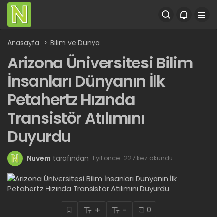
Anasayfa
Bilim ve Dünya
Arizona Üniversitesi Bilim
İnsanları Dünyanın İlk
Petahertz Hızında
Transistör Atılımını
Duyurdu
Nuvem
tarafından
1 yıl önce
227 kez okundu
+
-
0