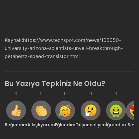
Kaynak:
https://www.techspot.com/news/108050-
university-arizona-scientists-unveil-breakthrough-
petahertz-speed-transistor.html
Bu Yazıya Tepkiniz Ne Oldu?
0
0
0
0
0
0
Beğendim
Alkışlıyorum
Eğlendim
Düşünceliyim
İğrendim
Sevd