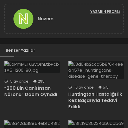
YAZARIN PROFILI
Nuvem
Benzer Yazılar
5 ay önce
295
10 ay önce
515
“200 Bin Canlı İnsan
Huntington Hastalığı İlk
Nöronu” Doom Oynadı
Kez Başarıyla Tedavi
Edildi