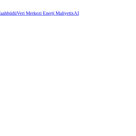
 Taahhüdü
Veri Merkezi Enerji Maliyeti
xAI