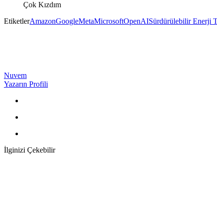
Çok Kızdım
Etiketler
Amazon
Google
Meta
Microsoft
OpenAI
Sürdürülebilir Enerji
Nuvem
Yazarın Profili
İlginizi Çekebilir