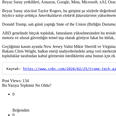
Beyaz Saray yetkilileri, Amazon, Google, Meta, Microsoft, xAI, Orac
Beyaz Saray sözcüsü Taylor Rogers, bu girişimi şu sözlerle değerlend
böylece talep arttıkça Amerikalıların elektrik faturalarının yükselme
Donald Trump, salı günü yaptığı State of the Union (Birliğin Durumu) 
ABD genelinde birçok topluluk, faturaların yükselmesinden bu tesisl
motoru ve ulusal güvenliğin temel taşı olarak görüyor fakat bu ittifak
Geçtiğimiz kasım ayında New Jersey Valisi Mikie Sherrill ve Virginia V
Bakanı Chris Wright, halkın enerji maliyetlerindeki artışı veri merkez
topluluklar tarafından kabul görmesini istediklerini ama bunun için e
Kaynak: 
https://www.cnbc.com/2026/02/25/trump-tech-a
Post Views:
134
Bu Yazıya Tepkiniz Ne Oldu?
0
Beğendim
0