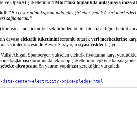
le ve OpenAI şirketlerinin
4 Mart’taki toplantıda anlaşmaya imza at
irdi:
“Bu cesur adım kapsamında, dev şirketler yeni YZ veri merkezleri 
mesi sağlanacak.”
konuşmasında teknoloji sektöründen bu tür bir söz aldığını belirtti an
erin devasa
elektrik tüketimini
sorumlu tutarak
veri merkezlerine
karş
, ara seçimler öncesinde Beyaz Saray için
siyasi riskler
taşıyor.
alisi Abigail Spanberger, yükselen elektrik fiyatlarına karşı yürüttükle
lerine bağlaması durumunda teknoloji şirketlerinin tepkiyle karşılaşabil
k
şebeke altyapısına
ön yatırım yapılması gerektiğini vurguladı.
i-data-center-electricity-price-pledge.html