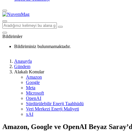
Bildirimler
Bildiriminiz bulunmamaktadır.
Anasayfa
Gündem
Alakalı Konular
Amazon
Google
Meta
Microsoft
OpenAI
Sürdürülebilir Enerji Taahhüdü
Veri Merkezi Enerji Maliyeti
xAI
Amazon, Google ve OpenAI Beyaz Saray’da