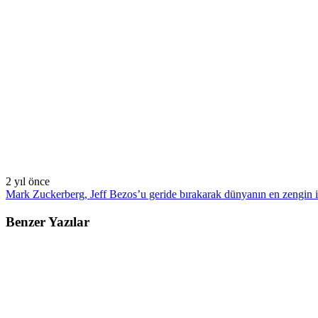
2 yıl önce
Mark Zuckerberg, Jeff Bezos’u geride bırakarak dünyanın en zengin ik
Benzer Yazılar