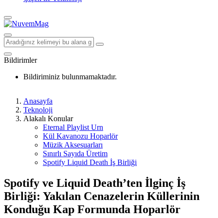
Bildirimler
Bildiriminiz bulunmamaktadır.
Anasayfa
Teknoloji
Alakalı Konular
Eternal Playlist Urn
Kül Kavanozu Hoparlör
Müzik Aksesuarları
Sınırlı Sayıda Üretim
Spotify Liquid Death İş Birliği
Spotify ve Liquid Death’ten İlginç İş
Birliği: Yakılan Cenazelerin Küllerinin
Konduğu Kap Formunda Hoparlör