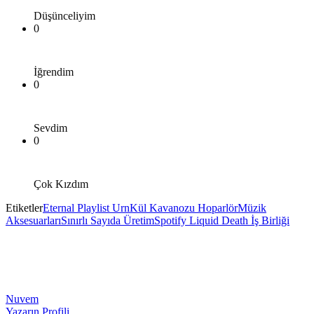
Düşünceliyim
0
İğrendim
0
Sevdim
0
Çok Kızdım
Etiketler
Eternal Playlist Urn
Kül Kavanozu Hoparlör
Müzik
Aksesuarları
Sınırlı Sayıda Üretim
Spotify Liquid Death İş Birliği
Nuvem
Yazarın Profili