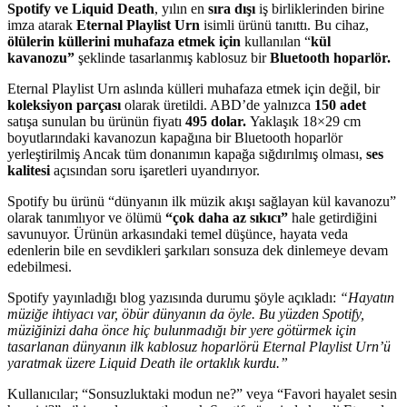
Spotify ve Liquid Death
, yılın en
sıra dışı
iş birliklerinden birine
imza atarak
Eternal Playlist Urn
isimli ürünü tanıttı. Bu cihaz,
ölülerin küllerini muhafaza etmek için
kullanılan “
kül
kavanozu”
şeklinde tasarlanmış kablosuz bir
Bluetooth hoparlör.
Eternal Playlist Urn aslında külleri muhafaza etmek için değil, bir
koleksiyon parçası
olarak üretildi. ABD’de yalnızca
150 adet
satışa sunulan bu ürünün fiyatı
495 dolar.
Yaklaşık 18×29 cm
boyutlarındaki kavanozun kapağına bir Bluetooth hoparlör
yerleştirilmiş Ancak tüm donanımın kapağa sığdırılmış olması,
ses
kalitesi
açısından soru işaretleri uyandırıyor.
Spotify bu ürünü “dünyanın ilk müzik akışı sağlayan kül kavanozu”
olarak tanımlıyor ve ölümü
“çok daha az sıkıcı”
hale getirdiğini
savunuyor. Ürünün arkasındaki temel düşünce, hayata veda
edenlerin bile en sevdikleri şarkıları sonsuza dek dinlemeye devam
edebilmesi.
Spotify yayınladığı blog yazısında durumu şöyle açıkladı:
“Hayatın
müziğe ihtiyacı var, öbür dünyanın da öyle. Bu yüzden Spotify,
müziğinizi daha önce hiç bulunmadığı bir yere götürmek için
tasarlanan dünyanın ilk kablosuz hoparlörü Eternal Playlist Urn’ü
yaratmak üzere Liquid Death ile ortaklık kurdu.”
Kullanıcılar; “Sonsuzluktaki modun ne?” veya “Favori hayalet sesin