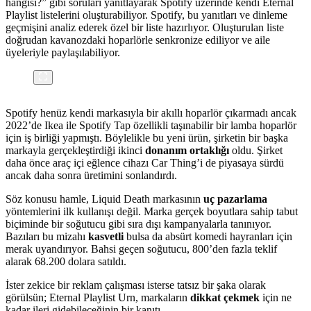
hangisi?” gibi soruları yanıtlayarak Spotify üzerinde kendi Eternal
Playlist listelerini oluşturabiliyor. Spotify, bu yanıtları ve dinleme
geçmişini analiz ederek özel bir liste hazırlıyor. Oluşturulan liste
doğrudan kavanozdaki hoparlörle senkronize ediliyor ve aile
üyeleriyle paylaşılabiliyor.
Spotify henüz kendi markasıyla bir akıllı hoparlör çıkarmadı ancak
2022’de Ikea ile Spotify Tap özellikli taşınabilir bir lamba hoparlör
için iş birliği yapmıştı. Böylelikle bu yeni ürün, şirketin bir başka
markayla gerçekleştirdiği ikinci
donanım ortaklığı
oldu. Şirket
daha önce araç içi eğlence cihazı Car Thing’i de piyasaya sürdü
ancak daha sonra üretimini sonlandırdı.
Söz konusu hamle, Liquid Death markasının
uç pazarlama
yöntemlerini ilk kullanışı değil. Marka gerçek boyutlara sahip tabut
biçiminde bir soğutucu gibi sıra dışı kampanyalarla tanınıyor.
Bazıları bu mizahı
kasvetli
bulsa da absürt komedi hayranları için
merak uyandırıyor. Bahsi geçen soğutucu, 800’den fazla teklif
alarak 68.200 dolara satıldı.
İster zekice bir reklam çalışması isterse tatsız bir şaka olarak
görülsün; Eternal Playlist Urn, markaların
dikkat çekmek
için ne
kadar ileri gidebileceğinin bir kanıtı.