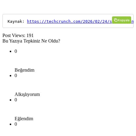
Kopyala
Kaynak: 
https://techcrunch.com/2026/02/24/spotify-an
Post Views:
191
Bu Yazıya Tepkiniz Ne Oldu?
0
Beğendim
0
Alkışlıyorum
0
Eğlendim
0