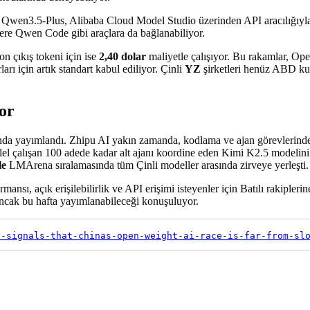
 Qwen3.5-Plus, Alibaba Cloud Model Studio üzerinden API aracılığıyla e
ere Qwen Code gibi araçlara da bağlanabiliyor.
yon çıkış tokeni için ise
2,40 dolar
maliyetle çalışıyor. Bu rakamlar, Open
arı için artık standart kabul ediliyor. Çinli
YZ
şirketleri henüz ABD kur
or
asında yayımlandı. Zhipu AI yakın zamanda, kodlama ve ajan görevleri
l çalışan 100 adede kadar alt ajanı koordine eden Kimi K2.5 modelini 
le
LMArena sıralamasında tüm Çinli modeller arasında zirveye yerleşti.
ansı, açık erişilebilirlik ve API erişimi isteyenler için Batılı rakipleri
ancak bu hafta yayımlanabileceği konuşuluyor.
5-signals-that-chinas-open-weight-ai-race-is-far-from-sl