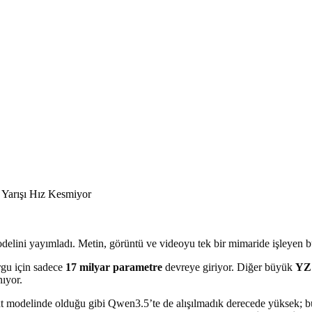
ini yayımladı. Metin, görüntü ve videoyu tek bir mimaride işleyen bu m
rgu için sadece
17 milyar parametre
devreye giriyor. Diğer büyük
YZ
nıyor.
xt modelinde olduğu gibi Qwen3.5’te de alışılmadık derecede yüksek; 