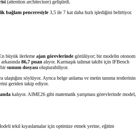
isi
(attention architecture) geliştirdi.
lik bağlam penceresiyle
3,5 ile 7 kat daha hızlı işlediğini belirtiyor.
 En büyük ilerleme
ajan görevlerinde
görülüyor; bir modelin otonom
n arkasında
86,7 puan
alıyor. Karmaşık talimat takibi için IFBench
 bir
sunum dosyası
oluşturabiliyor.
 ulaştığını söylüyor. Ayrıca belge anlama ve metin tanıma testlerinin
ni geriden takip ediyor.
uanda
kalıyor. AIME26 gibi matematik yarışması görevlerinde model,
deli tekil kıyaslamalar için optimize etmek yerine, eğitim