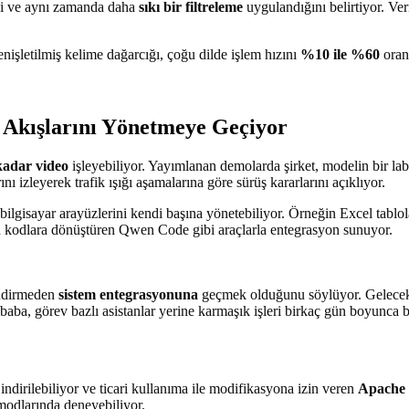
ini ve aynı zamanda daha
sıkı bir filtreleme
uygulandığını belirtiyor. Ve
nişletilmiş kelime dağarcığı, çoğu dilde işlem hızını
%10 ile %60
oranı
Akışlarını Yönetmeye Geçiyor
 kadar video
işleyebiliyor. Yayımlanan demolarda şirket, modelin bir lab
nı izleyerek trafik ışığı aşamalarına göre sürüş kararlarını açıklıyor.
bilgisayar arayüzlerini kendi başına yönetebiliyor. Örneğin Excel tablol
alışan kodlara dönüştüren Qwen Code gibi araçlarla entegrasyon sunuyor.
endirmeden
sistem entegrasyonuna
geçmek olduğunu söylüyor. Gelecek
libaba, görev bazlı asistanlar yerine karmaşık işleri birkaç gün boyunca 
rilebiliyor ve ticari kullanıma ile modifikasyona izin veren
Apache 2
modlarında deneyebiliyor.