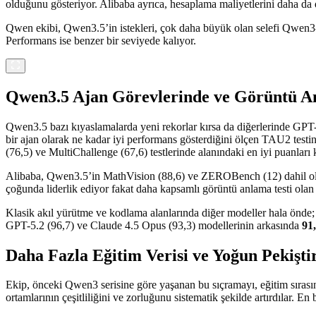
olduğunu gösteriyor. Alibaba ayrıca, hesaplama maliyetlerini daha da
Qwen ekibi, Qwen3.5’in istekleri, çok daha büyük olan selefi Qwe
Performans ise benzer bir seviyede kalıyor.
Qwen3.5 Ajan Görevlerinde ve Görüntü An
Qwen3.5 bazı kıyaslamalarda yeni rekorlar kırsa da diğerlerinde GPT
bir ajan olarak ne kadar iyi performans gösterdiğini ölçen TAU2 te
(76,5) ve MultiChallenge (67,6) testlerinde alanındaki en iyi puanlar
Alibaba, Qwen3.5’in MathVision (88,6) ve ZEROBench (12) dahil o
çoğunda liderlik ediyor fakat daha kapsamlı görüntü anlama testi ol
Klasik akıl yürütme ve kodlama alanlarında diğer modeller hala ön
GPT-5.2 (96,7) ve Claude 4.5 Opus (93,3) modellerinin arkasında
91
Daha Fazla Eğitim Verisi ve Yoğun Pekişt
Ekip, önceki Qwen3 serisine göre yaşanan bu sıçramayı, eğitim sırası
ortamlarının çeşitliliğini ve zorluğunu sistematik şekilde artırdılar. En