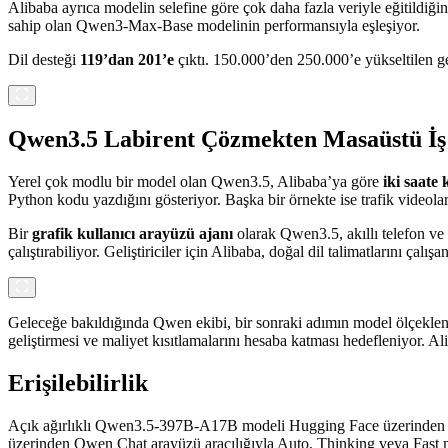
Alibaba ayrıca modelin selefine göre çok daha fazla veriyle eğitildiğ
sahip olan Qwen3-Max-Base modelinin performansıyla eşleşiyor.
Dil desteği
119’dan 201’e
çıktı. 150.000’den 250.000’e yükseltilen ge
Qwen3.5 Labirent Çözmekten Masaüstü İş 
Yerel çok modlu bir model olan Qwen3.5, Alibaba’ya göre
iki saate
Python kodu yazdığını gösteriyor. Başka bir örnekte ise trafik videoları
Bir
grafik kullanıcı arayüzü ajanı
olarak Qwen3.5, akıllı telefon ve 
çalıştırabiliyor. Geliştiriciler için Alibaba, doğal dil talimatlarını ç
Geleceğe bakıldığında Qwen ekibi, bir sonraki adımın model ölçekl
geliştirmesi ve maliyet kısıtlamalarını hesaba katması hedefleniyor. A
Erişilebilirlik
Açık ağırlıklı Qwen3.5-397B-A17B modeli Hugging Face üzerinden indi
üzerinden Qwen Chat arayüzü aracılığıyla Auto, Thinking veya Fast 