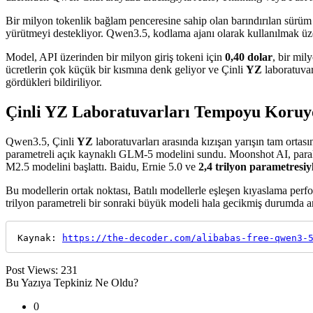
Bir milyon tokenlik bağlam penceresine sahip olan barındırılan sürüm
yürütmeyi destekliyor. Qwen3.5, kodlama ajanı olarak kullanılmak üz
Model, API üzerinden bir milyon giriş tokeni için
0,40 dolar
, bir mil
ücretlerin çok küçük bir kısmına denk geliyor ve Çinli
YZ
laboratuvarl
gördükleri bildiriliyor.
Çinli YZ Laboratuvarları Tempoyu Koruy
Qwen3.5, Çinli
YZ
laboratuvarları arasında kızışan yarışın tam ort
parametreli açık kaynaklı GLM-5 modelini sundu. Moonshot AI, parale
M2.5 modelini başlattı. Baidu, Ernie 5.0 ve
2,4 trilyon parametresiy
Bu modellerin ortak noktası, Batılı modellerle eşleşen kıyaslama perform
trilyon parametreli bir sonraki büyük modeli hala gecikmiş durumda 
Kaynak: 
https://the-decoder.com/alibabas-free-qwen3-
Post Views:
231
Bu Yazıya Tepkiniz Ne Oldu?
0