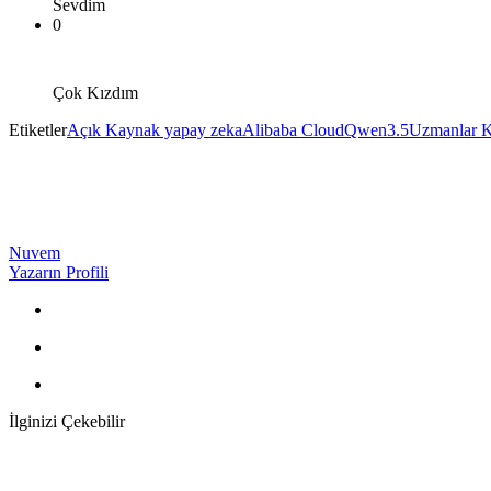
Sevdim
0
Çok Kızdım
Etiketler
Açık Kaynak yapay zeka
Alibaba Cloud
Qwen3.5
Uzmanlar K
Nuvem
Yazarın Profili
İlginizi Çekebilir