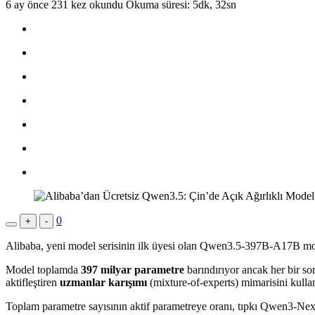
6 ay önce
231 kez okundu
Okuma süresi: 5dk, 32sn
0
+
-
Alibaba, yeni model serisinin ilk üyesi olan Qwen3.5-397B-A17B model
Model toplamda
397 milyar parametre
barındırıyor ancak her bir so
aktifleştiren
uzmanlar karışımı
(mixture-of-experts) mimarisini kulla
Toplam parametre sayısının aktif parametreye oranı, tıpkı Qwen3-Ne