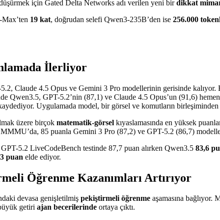
 düşürmek için Gated Delta Networks adı verilen yeni bir
dikkat mimar
n3-Max’ten
19 kat
, doğrudan selefi Qwen3-235B’den ise
256.000 token
lamada İlerliyor
-5.2, Claude 4.5 Opus ve Gemini 3 Pro modellerinin gerisinde kalıyor.
stinde Qwen3.5, GPT-5.2’nin (87,1) ve Claude 4.5 Opus’un (91,6) heme
ı kaydediyor. Uygulamada model, bir görsel ve komutların birleşiminden
lmak üzere birçok
matematik-görsel
kıyaslamasında en yüksek puanlara
an MMMU’da, 85 puanla Gemini 3 Pro (87,2) ve GPT-5.2 (86,7) modelleri
de; GPT-5.2 LiveCodeBench testinde 87,7 puan alırken Qwen3.5
83,6 p
,3 puan
elde ediyor.
irmeli Öğrenme Kazanımları Artırıyor
ndaki devasa genişletilmiş
pekiştirmeli öğrenme
aşamasına bağlıyor. Mo
 büyük getiri
ajan becerilerinde
ortaya çıktı.