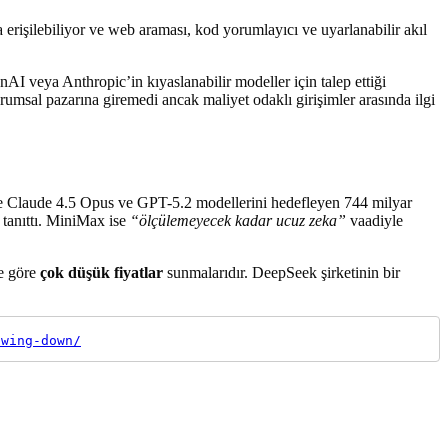
rişilebiliyor ve web araması, kod yorumlayıcı ve uyarlanabilir akıl
AI veya Anthropic’in kıyaslanabilir modeller için talep ettiği
umsal pazarına giremedi ancak maliyet odaklı girişimler arasında ilgi
nde Claude 4.5 Opus ve GPT-5.2 modellerini hedefleyen 744 milyar
tanıttı. MiniMax ise
“ölçülemeyecek kadar ucuz zeka”
vaadiyle
ne göre
çok düşük fiyatlar
sunmalarıdır. DeepSeek şirketinin bir
owing-down/