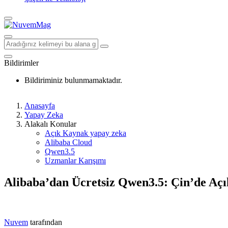
Bildirimler
Bildiriminiz bulunmamaktadır.
Anasayfa
Yapay Zeka
Alakalı Konular
Açık Kaynak yapay zeka
Alibaba Cloud
Qwen3.5
Uzmanlar Karışımı
Alibaba’dan Ücretsiz Qwen3.5: Çin’de Açı
Nuvem
tarafından