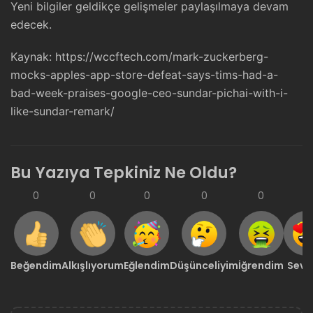
Yeni bilgiler geldikçe gelişmeler paylaşılmaya devam
edecek.
Kaynak:
https://wccftech.com/mark-zuckerberg-
mocks-apples-app-store-defeat-says-tims-had-a-
bad-week-praises-google-ceo-sundar-pichai-with-i-
like-sundar-remark/
Bu Yazıya Tepkiniz Ne Oldu?
0
0
0
0
0
0
Beğendim
Alkışlıyorum
Eğlendim
Düşünceliyim
İğrendim
Sevd