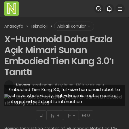
Anasayfa
Teknoloji
Alakalı Konular
X-Humanoid Daha Fazla
Açık Mimari Sunan
Embodied Tien Kung 3.0’ı
Tanıttı
Nuvem
tarafından
6 ay önce
138 kez okundu
Embodied Tien Kung 3.0, full-size humanoid robot to
achieve whole-body, high-dynamic motion control
integrated with tactile interaction
+
-
0
Beijing Innovation Center of Humanoid Robotics (X-