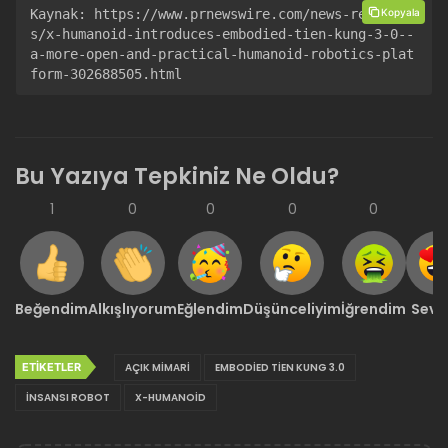
Kopyala
Kaynak: 
https://www.prnewswire.com/news-release
s/x-humanoid-introduces-embodied-tien-kung-3-0--
a-more-open-and-practical-humanoid-robotics-plat
form-302688505.html
Bu Yazıya Tepkiniz Ne Oldu?
1
0
0
0
0
0
Beğendim
Alkışlıyorum
Eğlendim
Düşünceliyim
İğrendim
Sevd
ETIKETLER
AÇIK MIMARI
EMBODIED TIEN KUNG 3.0
İNSANSI ROBOT
X-HUMANOID