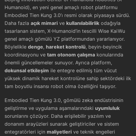
Humanoid), en yeni genel amaçlı robot platformu
Embodied Tien Kung 3.0’ı resmi olarak piyasaya sürdü.
Daha fazla
açık mimari
ve
kullanılabilirlik
odağıyla
tasarlanan sistem, X-Humanoid’in tescilli Wise KaiWu
genel amaçlı gömülü YZ platformundan yararlanıyor.
Böylelikle
denge
,
hareket kontrolü
, beyin-beyincik
koordinasyonu ve
tam otonom çalışma
konularında
önemli güncellemeler sunuyor. Ayrıca platform,
dokunsal etkileşim
ile entegre edilmiş tüm vücut
yüksek dinamik hareket kontrolüne sahip sektördeki ilk
tam boyutlu insansı robot olma özelliğini taşıyor.
Embodied Tien Kung 3.0, gömülü zeka endüstrisinin
geliştirme ve uygulama aşamalarındaki
uyumluluk
sorunlarını çözüyor. Daha erişilebilir yazılım ve
donanım arayüzleri sunarak geliştiriciler ve sistem
entegratörleri için
maliyetleri
ve teknik engelleri