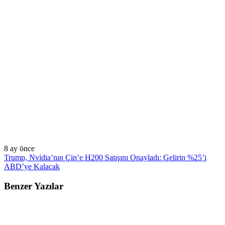
8 ay önce
Trump, Nvidia’nın Çin’e H200 Satışını Onayladı: Gelirin %25’i
ABD’ye Kalacak
Benzer Yazılar