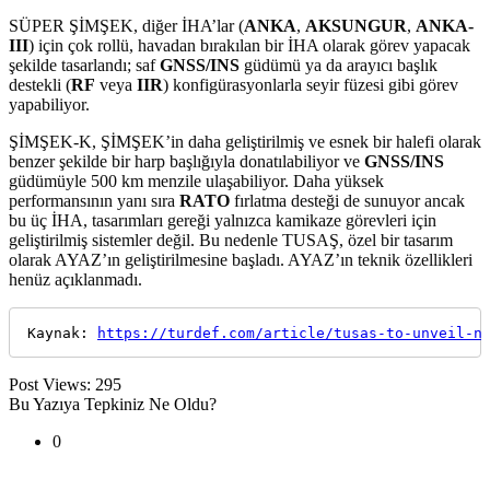
SÜPER ŞİMŞEK, diğer İHA’lar (
ANKA
,
AKSUNGUR
,
ANKA-
III
) için çok rollü, havadan bırakılan bir İHA olarak görev yapacak
şekilde tasarlandı; saf
GNSS/INS
güdümü ya da arayıcı başlık
destekli (
RF
veya
IIR
) konfigürasyonlarla seyir füzesi gibi görev
yapabiliyor.
ŞİMŞEK-K, ŞİMŞEK’in daha geliştirilmiş ve esnek bir halefi olarak
benzer şekilde bir harp başlığıyla donatılabiliyor ve
GNSS/INS
güdümüyle 500 km menzile ulaşabiliyor. Daha yüksek
performansının yanı sıra
RATO
fırlatma desteği de sunuyor ancak
bu üç İHA, tasarımları gereği yalnızca kamikaze görevleri için
geliştirilmiş sistemler değil. Bu nedenle TUSAŞ, özel bir tasarım
olarak AYAZ’ın geliştirilmesine başladı. AYAZ’ın teknik özellikleri
henüz açıklanmadı.
Kaynak: 
https://turdef.com/article/tusas-to-unveil-n
Post Views:
295
Bu Yazıya Tepkiniz Ne Oldu?
0