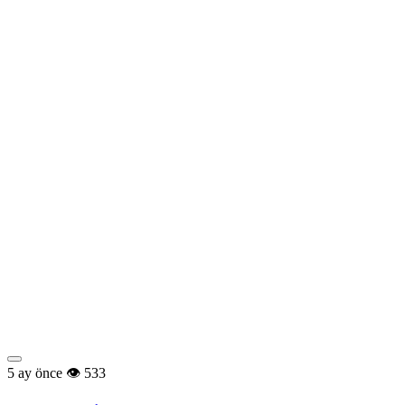
5 ay önce
533