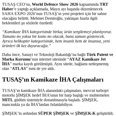
TUSAŞ CEO’su,
World Defence Show 2026
kapsamında
TRT
Haber
’e yaptığı açıklamada, Mayıs ayı başında düzenlenecek
SAHA EXPO 2026’nun TUSAŞ’ın yeni projeleri için bir sahne
olacağını belirtti. Mehmet Demiroğlu, yaklaşan fuarla ilgili
beklentileri şu sözlerle özetledi:
“Kamikaze İHA kategorisinde birkaç ürün sergilemeyi planlıyoruz.
Tamamı mı yoksa bir kısmı mı olacak, bunu zaman gösterecek.
Ayrıca helikopter kategorisinde, hem insanlı hem de insansız, yeni
ürünleri ilk kez duyuracağız.”
Daha önce, Sanayi ve Teknoloji Bakanlığı’na bağlı
Türk Patent ve
Marka Kurumu
’nun internet sitesinde “
AYAZ Kamikaze Jet
İHA
” marka kaydı görülmüştü. Aynı sitede, bağlamı netleşmemiş
olan “
ATLAS
” ismi de yer aldı.
TUSAŞ’ın Kamikaze İHA Çalışmaları
TUSAŞ’ın kamikaze İHA alanındaki çalışmaları, mevcut turbojet
motorlu ŞİMŞEK hedef İHA’sının bir harp başlığı ve muhtemelen
MITL
güdüm sistemiyle donatılmasıyla başladı. ŞİMŞEK,
mancınıkla ya da İHA’lardan fırlatılabiliyor.
ŞİMŞEK’in ardından
SÜPER ŞİMŞEK
ve
ŞİMŞEK-K
geliştirildi.