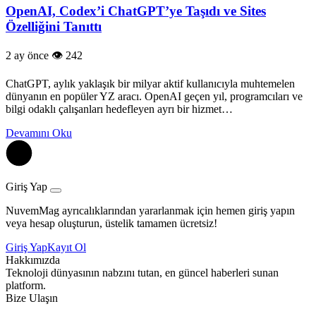
OpenAI, Codex’i ChatGPT’ye Taşıdı ve Sites
Özelliğini Tanıttı
2 ay önce
242
ChatGPT, aylık yaklaşık bir milyar aktif kullanıcıyla muhtemelen
dünyanın en popüler YZ aracı. OpenAI geçen yıl, programcıları ve
bilgi odaklı çalışanları hedefleyen ayrı bir hizmet…
Devamını Oku
Giriş Yap
NuvemMag ayrıcalıklarından yararlanmak için hemen giriş yapın
veya hesap oluşturun, üstelik tamamen ücretsiz!
Giriş Yap
Kayıt Ol
Hakkımızda
Teknoloji dünyasının nabzını tutan, en güncel haberleri sunan
platform.
Bize Ulaşın