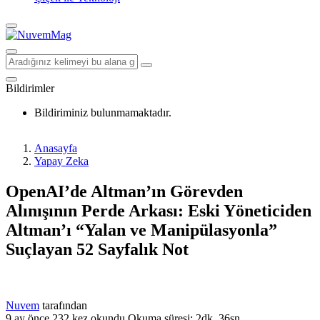
Bildirimler
Bildiriminiz bulunmamaktadır.
Anasayfa
Yapay Zeka
OpenAI’de Altman’ın Görevden
Alınışının Perde Arkası: Eski Yöneticiden
Altman’ı “Yalan ve Manipülasyonla”
Suçlayan 52 Sayfalık Not
Nuvem
tarafından
9 ay önce
232 kez okundu
Okuma süresi: 2dk, 36sn