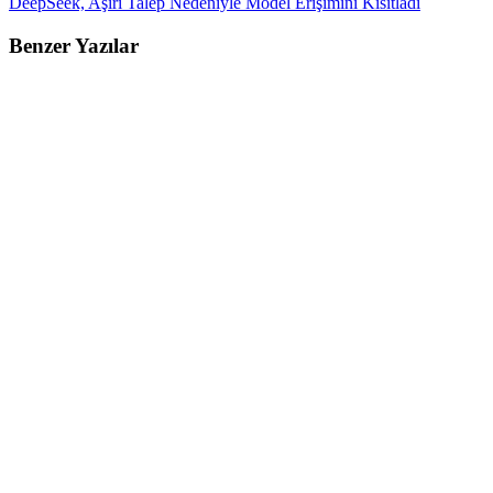
DeepSeek, Aşırı Talep Nedeniyle Model Erişimini Kısıtladı
Benzer Yazılar