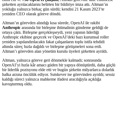
şirketten ayrılacaklarını belirten bir bildiriye imza attı. Altman’ın
yokluğu yalnızca birkaç gün sürdü; kendisi 21 Kasım 2023’te
yeniden CEO olarak göreve döndü.
Altman’ın görevden alındığı kısa sürede, OpenAI ile rakibi
Anthropic
arasında bir birleşme ihtimalinin gündeme geldiği de
ortaya çıktı. Birleşme gerçekleşseydi, yeni yapının liderliği
Anthropic ekibine geçecek ve OpenAI’deki bazı kurumsal roller
yeniden yapılandırılacaktı fakat çalışanların toplu istifa tehdidi
altında süreç hızla dağıldı ve birleşme görüşmeleri sona erdi.
Altman’ı görevden alan yönetim kurulu üyeleri şirketten ayrıldı.
Altman, yalnızca göreve geri dönmekle kalmadı; sonrasında
OpenAI’yi hızla kâr amacı güden bir yapıya dönüştürdü, daha güçlü
bir liderlik pozisyonu elde etti ve bugün şirketin milyarlarca dolarlık
halka arzına öncülük ediyor. Sutskever ise görevinden ayrıldı; sessiz
kaldığı süreci yalnızca mahkeme ifadesi aracılığıyla açıklığa
kavuşturmuş oldu.