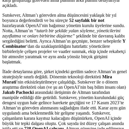
karşı geliştirdiği görevden alma planının arka planını detaylarıyla
açıkladı.
Sutskever, Altman’ı görevden alma düşüncesini yaklaşık bir yıl
boyunca değerlendirdi ve bu süreçte
52 sayfalık bir not
hazırlayarak OpenAI’nin bağımsız yönetim kurulu üyelerine sundu.
Notta, Altman’ın
“tutarlı bir şekilde yalan söyleme, yöneticilerini
zayıflatma ve onları birbirine düşürme”
şeklinde bir davranış kalıbı
sergilediğini belirtti. Ayrıca Altman’ın geçmişte, benzer sebeplerle
Y
Combinator
‘dan da uzaklaştırıldığını hatırlattı: yöneticilere
birbirleriyle çelişen projeler ve vaatler sunmak, ekip içinde rekabetçi
bir atmosfer yaratmak ve aynı anda yönsüz birçok girişimi
başlatmak.
İfade detaylarına göre, şirket içindeki gerilim sadece Altman’ın genel
stratejisiyle sınırlı değildi. Dönemin teknoloji direktörü
Mira
Murati
’nin etkisizleştirilmeye çalışıldığı, Sutskever ile o dönem
araştırma direktörü olan (ve şu an OpenAI’nin baş bilim insanı olan)
Jakub Pachocki
arasındaki iletişimin de Altman tarafından
manipüle edildiği dile getirildi. Sutskever, yönetim kurulundaki güç
dengesi uygun hale gelince harekete geçtiğini ve 17 Kasım 2023’te
Altman’ın görevden alınmasını sağladığını ifade etti. Karar aynı gün
uygulandı ama beklenmedik bir gelişme yaşandı. Sutskever,
çalışanların karara kayıtsız kalacağını düşünürken, OpenAI içinde
büyük bir tepki dalgası oluştu. Çok sayıda üst düzey çalışan anında
istifa etti ve
738 OpenAI çalışanı
, Altman görevine iade edilmezse