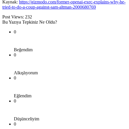
Kaynak:
https://gizmodo.com/former-openai-exec-explains-why-he-
tried-to-do-a-coup-against-sam-altman-2000680769
Post Views:
232
Bu Yazıya Tepkiniz Ne Oldu?
0
Beğendim
0
Alkışlıyorum
0
Eğlendim
0
Düşünceliyim
0