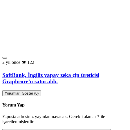
2 yıl önce
122
SoftBank, İngiliz yapay zeka çip üreticisi
Graphcore’u satın aldı.
Yorumları Göster (0)
Yorum Yap
E-posta adresiniz yayınlanmayacak.
Gerekli alanlar
*
ile
işaretlenmişlerdir