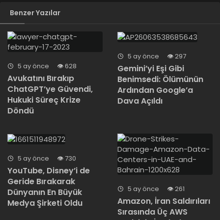
Benzer Yazılar
5 ay önce
297
5 ay önce
628
Gemini’yi Eşi Gibi
Avukatını Bırakıp
Benimsedi: Ölümünün
ChatGPT’ye Güvendi,
Ardından Google’a
Hukuki Süreç Krize
Dava Açıldı
Döndü
5 ay önce
730
YouTube, Disney’i de
Geride Bırakarak
5 ay önce
261
Dünyanın En Büyük
Amazon, İran Saldırıları
Medya Şirketi Oldu
Sırasında Üç AWS