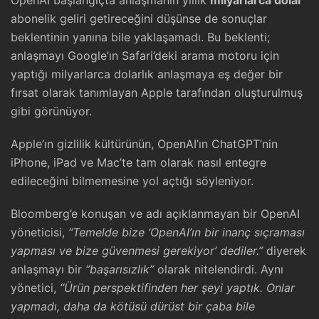
OpenAI başlangıçta anlaşmanın yıllık
milyarlarca dolar
abonelik geliri getireceğini düşünse de sonuçlar
beklentinin yanına bile yaklaşamadı. Bu beklenti;
anlaşmayı Google’ın Safari’deki arama motoru için
yaptığı milyarlarca dolarlık anlaşmaya eş değer bir
fırsat olarak tanımlayan Apple tarafından oluşturulmuş
gibi görünüyor.
Apple’ın gizlilik kültürünün, OpenAI’ın ChatGPT’nin
iPhone, iPad ve Mac’te tam olarak nasıl entegre
edileceğini bilmemesine yol açtığı söyleniyor.
Bloomberg’e konuşan ve adı açıklanmayan bir OpenAI
yöneticisi,
“Temelde bize ‘OpenAI’ın bir inanç sıçraması
yapması ve bize güvenmesi gerekiyor’ dediler.”
diyerek
anlaşmayı bir
“başarısızlık”
olarak nitelendirdi. Aynı
yönetici,
“Ürün perspektifinden her şeyi yaptık. Onlar
yapmadı, daha da kötüsü dürüst bir çaba bile