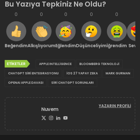
Bu Yazıya Tepkiniz Ne Oldu?
0
0
0
0
0
0
Beğendim
Alkışlıyorum
Eğlendim
Düşünceliyim
İğrendim
Sevd
ETIKETLER
APPLE INTELLIGENCE
BLOOMBERG TEKNOLOJI
CHATGPT SIRI ENTEGRASYONU
IOS 27 YAPAY ZEKA
MARK GURMAN
OPENAI APPLE DAVASI
SIRI CHATGPT SORUNLARI
YAZARIN PROFILI
Nuvem