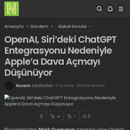
Anasayfa
Gündem
Alakalı Konular
OpenAI, Siri’deki ChatGPT
Entegrasyonu Nedeniyle
Apple’a Dava Açmayı
Düşünüyor
Nuvem
tarafından
3 ay önce
301 kez okundu
+
-
0
Bloomberg’den
Mark Gurman’ın
haberine göre OpenAI,