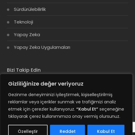
Sürdürülebilirlik
Teknoloji
Yapay Zeka
Yapay Zeka Uygulamaları
Bizi Takip Edin
Gizliliğinize değer veriyoruz
Gezinme deneyiminizi iyileştirmek, kişiselleştirilmiş
reklamlar veya içerikler sunmak ve trafiğimizi analiz
etmek için çerezler kullanıyoruz.
“Kabul Et”
seçeneğine
tıklayarak çerez kullanımımıza onay vermiş olursunuz.
© Copyright 2025, Tüm Hakları Saklıdır
Hesabım
Özelleştir
Reddet
Kabul Et