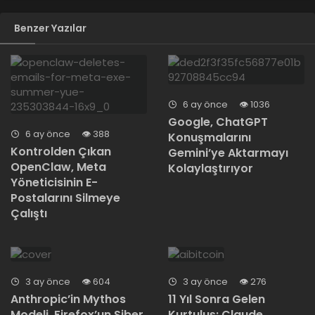
Benzer Yazılar
6 ay önce
1036
Google, ChatGPT
6 ay önce
388
Konuşmalarını
Kontrolden Çıkan
Gemini’ye Aktarmayı
OpenClaw, Meta
Kolaylaştırıyor
Yöneticisinin E-
Postalarını Silmeye
Çalıştı
3 ay önce
604
3 ay önce
276
Anthropic’in Mythos
11 Yıl Sonra Gelen
Modeli, Firefox’un Siber
Kurtuluş: Claude