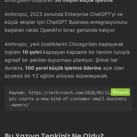
omurgasını oluşturan
36 milyon küçük işletme
.
Anthropic, 2023 sonunda Enterprise ChatGPT’yi ve
küçük ekipler için ChatGPT Business entegrasyonunu
başlatan rakibi OpenAI’ın biraz gerisinde kalıyor.
Anthropic, yeni özelliklerini Chicago’dan başlayarak
toplam
10 şehri
kapsayan kapsamlı bir tanıtım turuyla
agresif bir şekilde duyurmayı planlıyor. Şirket her
durakta,
100 yerel küçük işletme liderine
açık olan
ücretsiz bir YZ eğitim atölyesi düzenleyecek.
Kopyala
Kaynak: 
https://techcrunch.com/2026/05/13/anthro
pic-courts-a-new-kind-of-customer-small-business
-owners/
Bu Yazıya Tepkiniz Ne Oldu?