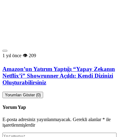
1 yıl önce
209
Amazon’un Yatırım Yaptığı “Yapay Zekanın
Netflix’i” Showrunner Açıldı: Kendi Dizinizi
Oluşturabilirsiniz
Yorumları Göster (0)
Yorum Yap
E-posta adresiniz yayınlanmayacak.
Gerekli alanlar
*
ile
işaretlenmişlerdir