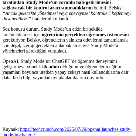
tarafından Study Mode’un zorunlu hale getirilmesini
sağlayacak bir kontrol aracı sunmadıklarını
belirtti. Belsky,
“Ancak gelecekte yönetimsel veya ebeveynsel kontrolleri keşfetmeyi
düşünebiliriz.”
ifadelerini kullandı.
Söz konusu durum, Study Mode’un etkin bir şekilde
kullanılabilmesi için
öğrencinin gerçekten öğrenmeyi istemesini
gerektiriyor. Belsky, öğrencilerin yalnızca ödevlerini tamamlamak
için değil, içeriği gerçekten anlamak amacıyla Study Mode’a
yönelmeleri gerektiğini vurguladı.
OpenAI, Study Mode’un ChatGPT’de öğrenme deneyimini
geliştirmeye yönelik
ilk adım
olduğunu ve öğrencilerin eğitim
yaşamları boyunca üretken yapay zekayı nasıl kullandıklarına dair
daha fazla bilgi yayımlamayı planladıklarını duyurdu.
Kaynak:
https://techcrunch.com/2025/07/29/openai-launches-study-
mode-in-chatgpt/