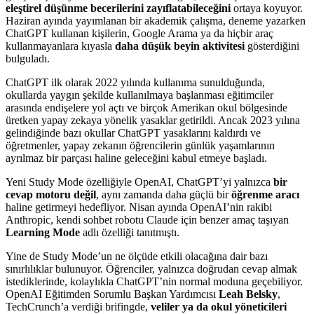
eleştirel düşünme becerilerini zayıflatabileceğini
ortaya koyuyor.
Haziran ayında yayımlanan bir akademik çalışma, deneme yazarken
ChatGPT kullanan kişilerin, Google Arama ya da hiçbir araç
kullanmayanlara kıyasla
daha düşük beyin aktivitesi
gösterdiğini
bulguladı.
ChatGPT ilk olarak 2022 yılında kullanıma sunulduğunda,
okullarda yaygın şekilde kullanılmaya başlanması eğitimciler
arasında endişelere yol açtı ve birçok Amerikan okul bölgesinde
üretken yapay zekaya yönelik yasaklar getirildi. Ancak 2023 yılına
gelindiğinde bazı okullar ChatGPT yasaklarını kaldırdı ve
öğretmenler, yapay zekanın öğrencilerin günlük yaşamlarının
ayrılmaz bir parçası haline geleceğini kabul etmeye başladı.
Yeni Study Mode özelliğiyle OpenAI, ChatGPT’yi yalnızca
bir
cevap motoru değil
, aynı zamanda daha güçlü bir
öğrenme aracı
haline getirmeyi hedefliyor. Nisan ayında OpenAI’nin rakibi
Anthropic, kendi sohbet robotu Claude için benzer amaç taşıyan
Learning Mode
adlı özelliği tanıtmıştı.
Yine de Study Mode’un ne ölçüde etkili olacağına dair bazı
sınırlılıklar bulunuyor. Öğrenciler, yalnızca doğrudan cevap almak
istediklerinde, kolaylıkla ChatGPT’nin normal moduna geçebiliyor.
OpenAI Eğitimden Sorumlu Başkan Yardımcısı
Leah Belsky
,
TechCrunch’a verdiği brifingde,
veliler ya da okul yöneticileri