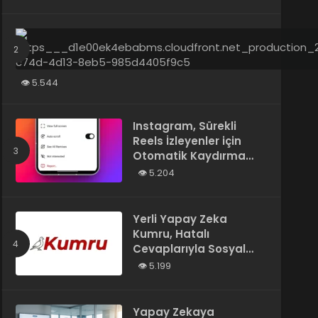
Tarafından Yazılmış”
Olarak Tanımladı
5.544
Instagram, Sürekli
Reels İzleyenler için
Otomatik Kaydırma
Özelliğini Test Ediyor
5.204
Yerli Yapay Zeka
Kumru, Hatalı
Cevaplarıyla Sosyal
Medyada Gündem
5.199
Oldu
Yapay Zekaya