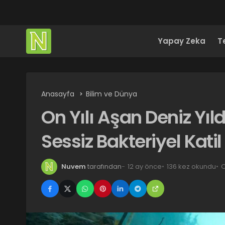
Yapay Zeka
T
Anasayfa
Bilim ve Dünya
On Yılı Aşan Deniz Yıl
Sessiz Bakteriyel Katil
Nuvem
tarafından
12 ay önce
136 kez okundu
O