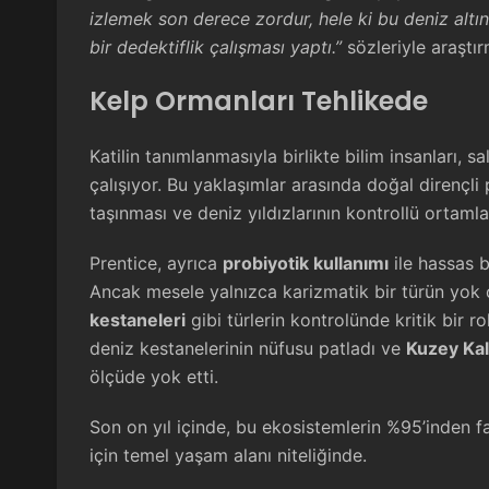
izlemek son derece zordur, hele ki bu deniz altı
bir dedektiflik çalışması yaptı.”
sözleriyle araştır
Kelp Ormanları Tehlikede
Katilin tanımlanmasıyla birlikte bilim insanları, sa
çalışıyor. Bu yaklaşımlar arasında doğal dirençli 
taşınması ve deniz yıldızlarının kontrollü ortamlar
Prentice, ayrıca
probiyotik kullanımı
ile hassas bi
Ancak mesele yalnızca karizmatik bir türün yok o
kestaneleri
gibi türlerin kontrolünde kritik bir ro
deniz kestanelerinin nüfusu patladı ve
Kuzey Kali
ölçüde yok etti.
Son on yıl içinde, bu ekosistemlerin %95’inden fa
için temel yaşam alanı niteliğinde.