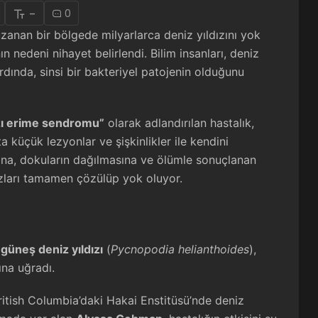
-
0
uzanan bir bölgede milyarlarca deniz yıldızını yok
n nedeni nihayet belirlendi. Bilim insanları, deniz
ardında, sinsi bir bakteriyel patojenin olduğunu
ızı erime sendromu”
olarak adlandırılan hastalık,
 küçük lezyonlar ve şişkinlikler ile kendini
ına, dokuların dağılmasına ve ölümle sonuçlanan
ızları tamamen çözülüp yok oluyor.
n
güneş deniz yıldızı
(
Pycnopodia helianthoides
),
ına uğradı.
itish Columbia’daki Hakai Enstitüsü’nde deniz