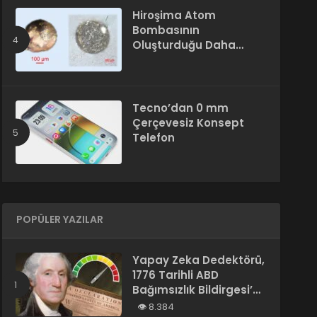
Hiroşima Atom
Bombasının
Oluşturduğu Daha
Önce Bilinmeyen Bir
Madde Keşfedildi
Tecno’dan 0 mm
Çerçevesiz Konsept
Telefon
POPÜLER YAZILAR
Yapay Zeka Dedektörü,
1776 Tarihli ABD
Bağımsızlık Bildirgesi’ni
“Yapay Zeka
8.384