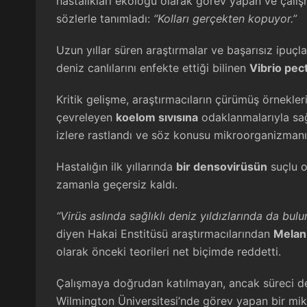
hastalıkları ekoloğu olarak görev yapan ve çalı
sözlerle tanımladı:
“Kolları gerçekten kopuyor.”
Uzun yıllar süren araştırmalar ve başarısız ipuçl
deniz canlılarını enfekte ettiği bilinen
Vibrio pec
Kritik gelişme, araştırmacıların çürümüş örnekleri
çevreleyen
koelom sıvısına
odaklanmalarıyla sağ
izlere rastlandı ve söz konusu mikroorganizmanın
Hastalığın ilk yıllarında
bir densovirüsün
suçlu o
zamanla geçersiz kaldı.
“Virüs aslında sağlıklı deniz yıldızlarında da bul
diyen Hakai Enstitüsü araştırmacılarından
Melan
olarak önceki teorileri net biçimde reddetti.
Çalışmaya doğrudan katılmayan, ancak süreci d
Wilmington Üniversitesi’nde görev yapan bir mi