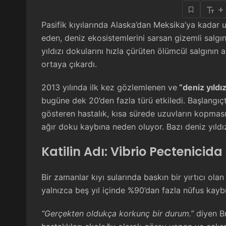
+
Pasifik kıyılarında Alaska’dan Meksika’ya kadar 
eden, deniz ekosistemlerini sarsan gizemli salgını
yıldızı dokularını hızla çürüten ölümcül salgının 
ortaya çıkardı.
2013 yılında ilk kez gözlemlenen ve
“deniz yıld
bugüne dek 20’den fazla türü etkiledi. Başlangıçta
gösteren hastalık, kısa sürede uzuvların kopmas
ağır doku kaybına neden oluyor. Bazı deniz yıld
Katilin Adı: Vibrio Pectenicida
Bir zamanlar kıyı sularında baskın bir yırtıcı ola
yalnızca beş yıl içinde %90’dan fazla nüfus kayb
“Gerçekten oldukça korkunç bir durum.”
diyen Br