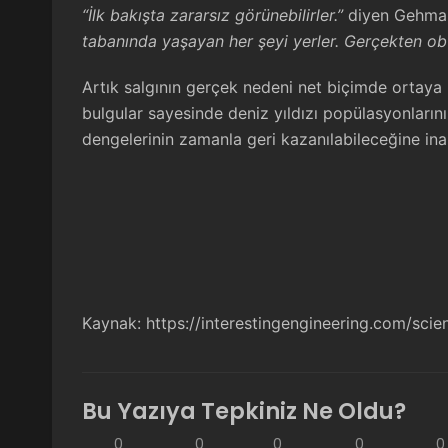
“İlk bakışta zararsız görünebilirler.”
diyen Gehman,
tabanında yaşayan her şeyi yerler. Gerçekten obur
Artık salgının gerçek nedeni net biçimde ortaya
bulgular sayesinde deniz yıldızı popülasyonların
dengelerinin zamanla geri kazanılabileceğine ina
Kaynak:
https://interestingengineering.com/scie
Bu Yazıya Tepkiniz Ne Oldu?
0
0
0
0
0