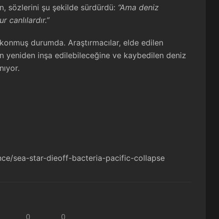
 sözlerini şu şekilde sürdürdü:
“Ama deniz
 canlılardır.”
 konmuş durumda. Araştırmacılar, elde edilen
ın yeniden inşa edilebileceğine ve kaybedilen deniz
nıyor.
nce/sea-star-dieoff-bacteria-pacific-collapse
0
0