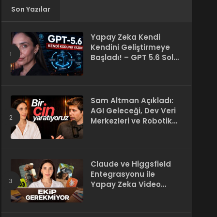
Son Yazılar
Yapay Zeka Kendi
Kendini Geliştirmeye
Başladı! – GPT 5.6 Sol
Kendi Kodunu Yazdı
Sam Altman Açıkladı:
AGI Geleceği, Dev Veri
Merkezleri ve Robotik
Devrim! – “Süper Zeka
Herkesin Hakkı”
Claude ve Higgsfield
Entegrasyonu ile
Yapay Zeka Video
Üretimi