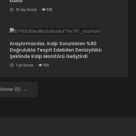
Edildi
10 ay önce
515
Araştırmacılar, Kalp Sorunlarını %90
Doğrulukla Tespit Edebilen Denizyıldızı
Şeklinde Kalp Monitörü Geliştirdi
1 yıl önce
155
 Göster (0)