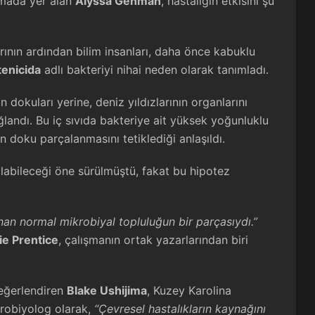
şmada yer alan
Alyssa Gehman
, hastalığın etkisini şu
arının ardından bilim insanları, daha önce kabuklu
tenicida
adlı bakteriyi nihai neden olarak tanımladı.
n dokuları yerine, deniz yıldızlarının organlarını
landı. Bu iç sıvıda bakteriye ait yüksek yoğunluklu
 doku parçalanmasını tetiklediği anlaşıldı.
labileceği öne sürülmüştü, fakat bu hipotez
unan normal mikrobiyal topluluğun bir parçasıydı.”
ie Prentice
, çalışmanın ortak yazarlarından biri
eğerlendiren
Blake Ushijima
, Kuzey Karolina
krobiyolog olarak,
“Çevresel hastalıkların kaynağını