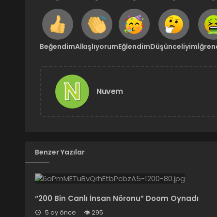
Beğendim
Alkışlıyorum
Eğlendim
Düşünceliyim
İğre
Nuvem
Benzer Yazılar
“200 Bin Canlı İnsan Nöronu” Doom Oynadı
5 ay önce
295