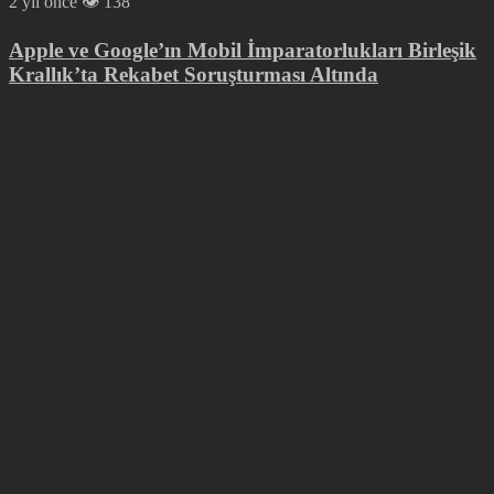
2 yıl önce
138
Apple ve Google’ın Mobil İmparatorlukları Birleşik
Krallık’ta Rekabet Soruşturması Altında