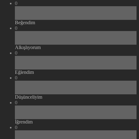
0
Beğendim
0
Alkışlıyorum
0
Eğlendim
0
Düşünceliyim
0
İğrendim
0