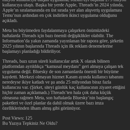
kullanıcıya ulaştı. Başka bir yerde Apple, Threads’in 2024 yılında,
Apple’ın sıralamasında en üst sırada yer alan alışveriş uygulaması
Temu’nun ardından en çok indirilen ikinci uygulama olduğunu
açıkladı.
Meta bu büyümeden faydalanmaya çalışırken önümüzdeki
haftalarda Threads için bazı önemli değişiklikler olabilir. The
Information’da yakın zamanda yayınlanan bir rapora göre, şirketin
2025 yılının başlarında Threads için ilk reklam denemelerine
başlamayı planladığı bildiriliyor.
Threads, bazı uzun süreli kullanıcılar artık X olarak bilinen
platformdan ayrıldıkça “kamusal meydanı” geri almaya çalışan tek
uygulama değil. Bluesky de son zamanlarda önemli bir büyüme
kaydetti. Merkezi olmayan hizmet Kasım ayında kullanıcı tabanını
neredeyse ikiye katladı ve şu anda 25 milyondan biraz fazla
kullanıcısı var. (Şirket, siteyi günlük kaç kullanıcının ziyaret ettiğini
hiçbir zaman açıklamadı.) Threads’ten hala çok daha küçük
olmasına rağmen Meta, son haftalarda Bluesky’nin başlangıç
paketleri ve özel planlar da dahil olmak üzere bazı imza
özelliklerinden ilham almış gibi görünüyor.
Post Views:
125
Bu Yazıya Tepkiniz Ne Oldu?