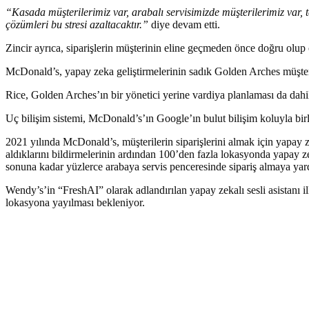
“Kasada müşterilerimiz var, arabalı servisimizde müşterilerimiz var, t
çözümleri bu stresi azaltacaktır.”
diye devam etti.
Zincir ayrıca, siparişlerin müşterinin eline geçmeden önce doğru olup
McDonald’s, yapay zeka geliştirmelerinin sadık Golden Arches müşter
Rice, Golden Arches’ın bir yönetici yerine vardiya planlaması da dahil
Uç bilişim sistemi, McDonald’s’ın Google’ın bulut bilişim koluyla birl
2021 yılında McDonald’s, müşterilerin siparişlerini almak için yapay 
aldıklarını bildirmelerinin ardından 100’den fazla lokasyonda yapay ze
sonuna kadar yüzlerce arabaya servis penceresinde sipariş almaya ya
Wendy’s’in “FreshAI” olarak adlandırılan yapay zekalı sesli asistanı 
lokasyona yayılması bekleniyor.