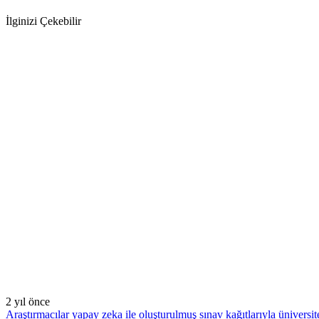
İlginizi Çekebilir
2 yıl önce
Araştırmacılar yapay zeka ile oluşturulmuş sınav kağıtlarıyla üniversite