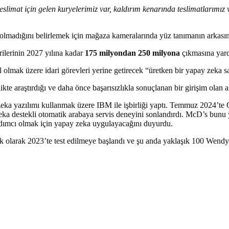
eslimat için gelen kuryelerimiz var, kaldırım kenarında teslimatlarımız 
 olmadığını belirlemek için mağaza kameralarında yüz tanımanın arkasın
ilerinin 2027 yılına kadar
175 milyondan 250 milyona
çıkmasına yard
 olmak üzere idari görevleri yerine getirecek “üretken bir yapay zeka sa
ikte araştırdığı ve daha önce başarısızlıkla sonuçlanan bir girişim olan 
zeka yazılımı kullanmak üzere IBM ile işbirliği yaptı. Temmuz 2024’te G
ka destekli otomatik arabaya servis deneyini sonlandırdı. McD’s bunu ya
rdımcı olmak için yapay zeka uygulayacağını duyurdu.
ilk olarak 2023’te test edilmeye başlandı ve şu anda yaklaşık 100 Wendy