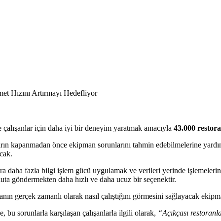
e çalışanlar için daha iyi bir deneyim yaratmak amacıyla
43.000 restor
rın kapanmadan önce ekipman sorunlarını tahmin edebilmelerine yardımc
acak.
ara daha fazla bilgi işlem gücü uygulamak ve verileri yerinde işlemeler
buluta göndermekten daha hızlı ve daha ucuz bir seçenektir.
oranın gerçek zamanlı olarak nasıl çalıştığını görmesini sağlayacak ekipma
u sorunlarla karşılaşan çalışanlarla ilgili olarak,
“Açıkçası restoranlar