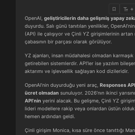
+
OpenAI,
geliştiricilerin daha gelişmiş yapay ze
duyurdu. Salı günü tanıtılan yenilikler, OpenAI
(API) ile çalışıyor ve Çinli YZ girişimlerinin art
çabasının bir parçası olarak görülüyor.
YZ ajanları, insan müdahalesi olmadan karmaşık 
getirebilen sistemlerdir. API’ler ise yazılım bileşen
aktarımı ve işlevsellik sağlayan kod dizileridir.
OpenAI’nin duyurduğu yeni araç,
Responses AP
ücret olmadan
sunuluyor. 2026’nın ikinci yarısı
API’nin
yerini alacak. Bu gelişme, Çinli YZ girişi
lideri modellere rakip veya onlardan üstün olduk
hemen ardından geldi.
Çinli girişim Monica, kısa süre önce tanıttığı Ma