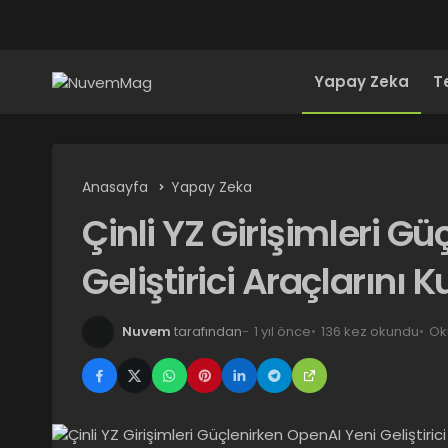
Yapay Zeka
T
Anasayfa
Yapay Zeka
Çinli YZ Girişimleri G
Geliştirici Araçlarını
Nuvem
tarafından
1 yıl önce
136 kez okundu
Ok