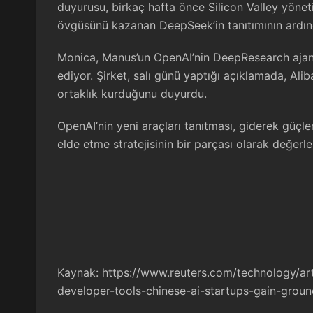
duyurusu, birkaç hafta önce Silicon Valley yöneti
övgüsünü kazanan DeepSeek’in tanıtımının ardın
Monica, Manus’un OpenAI’nin DeepResearch ajan
ediyor. Şirket, salı günü yaptığı açıklamada, Ali
ortaklık kurduğunu duyurdu.
OpenAI’nin yeni araçları tanıtması, giderek güçle
elde etme stratejisinin bir parçası olarak değerlen
Kaynak:
https://www.reuters.com/technology/art
developer-tools-chinese-ai-startups-gain-grou