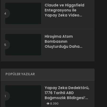
Claude ve Higgsfield
Entegrasyonu ile
Yapay Zeka Video
Üretimi
Hiroşima Atom
Bombasının
Oluşturduğu Daha
Önce Bilinmeyen Bir
Madde Keşfedildi
POPÜLER YAZILAR
Yapay Zeka Dedektörü,
1776 Tarihli ABD
Bağımsızlık Bildirgesi’ni
“Yapay Zeka
8.390