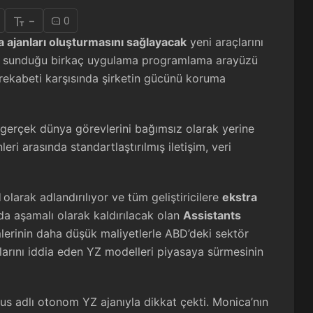
-
0
ka ajanları oluşturmasını sağlayacak
yeni araçlarını
’nin sunduğu birkaç uygulama programlama arayüzü
an rekabeti karşısında şirketin gücünü koruma
gerçek dünya görevlerini bağımsız olarak yerine
leri arasında standartlaştırılmış iletişim, veri
I
olarak adlandırılıyor ve tüm geliştiricilere
ekstra
nda aşamalı olarak kaldırılacak olan
Assistants
mlerinin daha düşük maliyetlerle ABD’deki sektör
larını iddia eden YZ modelleri piyasaya sürmesinin
nus adlı otonom YZ ajanıyla dikkat çekti. Monica’nın