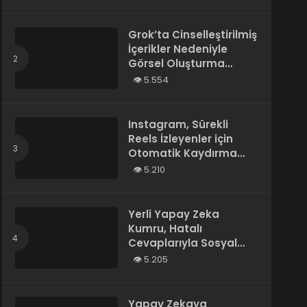
Tarafından Yazılmış”
Olarak Tanımladı
Grok’ta Cinselleştirilmiş
İçerikler Nedeniyle
Görsel Oluşturma
Kısıtlandı
5.554
Instagram, Sürekli
Reels İzleyenler için
Otomatik Kaydırma
Özelliğini Test Ediyor
5.210
Yerli Yapay Zeka
Kumru, Hatalı
Cevaplarıyla Sosyal
Medyada Gündem
5.205
Oldu
Yapay Zekaya