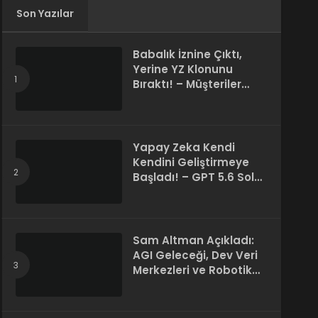
Son Yazılar
Babalık İznine Çıktı,
Yerine YZ Klonunu
Bıraktı! – Müşteriler
Farkı Anlamadı
Yapay Zeka Kendi
Kendini Geliştirmeye
Başladı! – GPT 5.6 Sol
Kendi Kodunu Yazdı
Sam Altman Açıkladı:
AGI Geleceği, Dev Veri
Merkezleri ve Robotik
Devrim! – “Süper Zeka
Herkesin Hakkı”