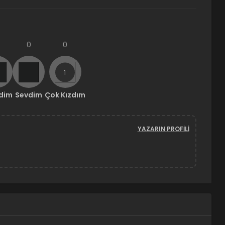
0
0
ndim
Sevdim
Çok Kızdım
YAZARIN PROFILI