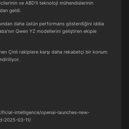
cilerinin ve ABD’li teknoloji mühendislerinin
dan geldi.
ından daha üstün performans gösterdiğini iddia
baba’nın Qwen YZ modellerini geliştiren ekiple
nen Çinli rakiplere karşı daha rekabetçi bir konum
diriliyor.
ificial-intelligence/openai-launches-new-
nd-2025-03-11/