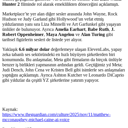
Hunter 2
filminde rol alarak emeklilikten döneceğini açıklamıştı.
Marketplace’te yer alan diğer sesler arasında John Wayne, Rock
Hudson ve Judy Garland gibi Hollywood’un vefat etmiş
yıldızlarının yanı sıra Liza Minnelli ve Art Garfunkel gibi yaşayan
ünlüler de bulunuyor. Ayrıca
Amelia Earhart
,
Babe Ruth
,
J.
Robert Oppenheimer
,
Maya Angelou
ve
Alan Turing
gibi
tarihsel figürlerin sesleri de listede yer alıyor.
Yaklaşık
6.6 milyar dolar
değerlemeye ulaşan ElevenLabs, yapay
zeka tabanlı ses sektöründeki en hızlı büyüyen şirketlerden biri
konumunda. Bu anlaşmalar, Meta gibi firmaların da birçok ünlüyle
benzer iş birlikleri yapmasının ardından geldi. Geçtiğimiz yıl Meta;
Judi Dench, John Cena ve Kristen Bell gibi isimlerle ses anlaşmaları
yaptığını açıklamıştı. Ayrıca Ashton Kutcher ve Leonardo DiCaprio
gibi yıldızlar da çeşitli YZ şirketlerine yatırım yapıyor.
Kaynak:
https://www.theguardian.com/culture/2025/nov/11/matthew-
mcconaughey-michael-caine-ai-voice