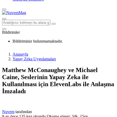
Bildirimler
Bildiriminiz bulunmamaktadır.
Anasayfa
Yapay Zeka Uygulamaları
Matthew McConaughey ve Michael
Caine, Seslerinin Yapay Zeka ile
Kullanılması için ElevenLabs ile Anlaşma
İmzaladı
Nuvem
tarafından
9 ay önce
135 kez okundu
Okuma süresi: 2dk, 15sn