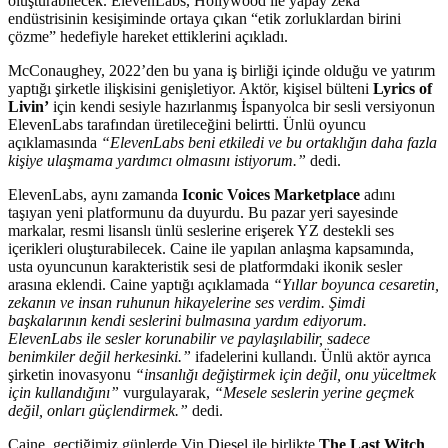
oluşturabilecek. ElevenLabs, Hollywood ile yapay zeka
endüstrisinin kesişiminde ortaya çıkan “etik zorluklardan birini
çözme” hedefiyle hareket ettiklerini açıkladı.
McConaughey, 2022’den bu yana iş birliği içinde olduğu ve yatırım
yaptığı şirketle ilişkisini genişletiyor. Aktör, kişisel bülteni
Lyrics of
Livin’
için kendi sesiyle hazırlanmış İspanyolca bir sesli versiyonun
ElevenLabs tarafından üretileceğini belirtti. Ünlü oyuncu
açıklamasında
“ElevenLabs beni etkiledi ve bu ortaklığın daha fazla
kişiye ulaşmama yardımcı olmasını istiyorum.”
dedi.
ElevenLabs, aynı zamanda
Iconic Voices Marketplace
adını
taşıyan yeni platformunu da duyurdu. Bu pazar yeri sayesinde
markalar, resmi lisanslı ünlü seslerine erişerek YZ destekli ses
içerikleri oluşturabilecek. Caine ile yapılan anlaşma kapsamında,
usta oyuncunun karakteristik sesi de platformdaki ikonik sesler
arasına eklendi. Caine yaptığı açıklamada
“Yıllar boyunca cesaretin,
zekanın ve insan ruhunun hikayelerine ses verdim. Şimdi
başkalarının kendi seslerini bulmasına yardım ediyorum.
ElevenLabs ile sesler korunabilir ve paylaşılabilir, sadece
benimkiler değil herkesinki.”
ifadelerini kullandı. Ünlü aktör ayrıca
şirketin inovasyonu
“insanlığı değiştirmek için değil, onu yüceltmek
için kullandığını”
vurgulayarak,
“Mesele seslerin yerine geçmek
değil, onları güçlendirmek.”
dedi.
Caine, geçtiğimiz günlerde Vin Diesel ile birlikte
The Last Witch