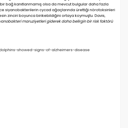
an bir bağ kanıtlanmamış olsa da mevcut bulgular daha fazla
ce siyanobakterilerin cycad ağaçlarında ürettiği nörotoksinleri
sin zinciri boyunca birikebildiğini ortaya koymuştu. Davis,
iyanobakteri maruziyetleri giderek daha belirgin bir risk faktörü
-dolphins-showed-signs-of-alzheimers-disease