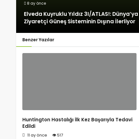
8 ay önce
Elveda Kuyruklu Yıldız 3I/ATLAS!: Dünya’y
Ziyaretçi Güneş Sisteminin Dışına İlerliyor
Benzer Yazılar
Huntington Hastalığı İlk Kez Başarıyla Tedavi
Edildi
11 ay önce
517