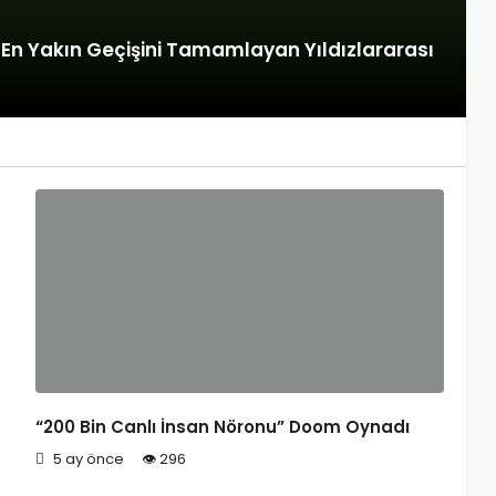
a En Yakın Geçişini Tamamlayan Yıldızlararası
“200 Bin Canlı İnsan Nöronu” Doom Oynadı
5 ay önce
296