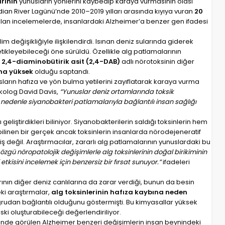
arının
yunusların yönlerini kaybedip karaya vurmasının olası
dian River Lagünü’nde 2010–2019 yılları arasında kıyıya vuran
20
ılan incelemelerde, insanlardaki Alzheimer’a benzer gen ifadesi
im değişikliğiyle ilişkilendirdi. Isınan deniz sularında giderek
tetikleyebileceği öne sürüldü. Özellikle alg patlamalarının
2,4-diaminobütirik asit (2,4-DAB)
adlı nörotoksinin diğer
ha yüksek
olduğu saptandı.
sların hafıza ve yön bulma yetilerini zayıflatarak karaya vurma
sikolog David Davis,
“Yunuslar deniz ortamlarında toksik
u nedenle siyanobakteri patlamalarıyla bağlantılı insan sağlığı
iştirdikleri biliniyor. Siyanobakterilerin saldığı toksinlerin hem
ilinen bir gerçek ancak toksinlerin insanlarda nörodejeneratif
değil. Araştırmacılar, zararlı alg patlamalarının yunuslardaki bu
özgü nöropatolojik değişimlerle alg toksinlerinin doğal birikiminin
tkisini incelemek için benzersiz bir fırsat sunuyor.”
ifadeleri
arının diğer deniz canlılarına da zarar verdiği, bunun da besin
ki araştırmalar,
alg toksinlerinin hafıza kaybına neden
oğrudan bağlantılı olduğunu göstermişti. Bu kimyasallar yüksek
riski oluşturabileceği değerlendiriliyor.
nde görülen Alzheimer benzeri değişimlerin insan beynindeki