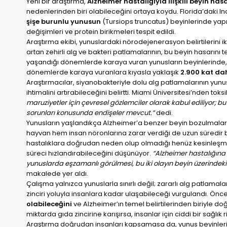
Yeni bir araştırma,
Alzheimer hastalığıyla ilişkili beyin has
nedenlerinden biri olabileceğini ortaya koydu. Florida’daki In
şişe burunlu yunusun
(Tursiops truncatus) beyinlerinde yap
değişimleri ve protein birikmeleri tespit edildi.
Araştırma ekibi, yunuslardaki nörodejenerasyon belirtilerini ikl
artan zehirli alg ve bakteri patlamalarının, bu beyin hasarını 
yaşandığı dönemlerde karaya vuran yunusların beyinlerinde,
dönemlerde karaya vuranlara kıyasla yaklaşık
2.900 kat da
Araştırmacılar, siyanobakteriyle dolu alg patlamalarının yunu
ihtimalini artırabileceğini belirtti. Miami Üniversitesi’nden tok
maruziyetler için çevresel gözlemciler olarak kabul ediliyor; b
sorunları konusunda endişeler mevcut.”
dedi.
Yunusların yaşlandıkça Alzheimer’a benzer beyin bozulmaları gel
hayvan hem insan nöronlarına zarar verdiği de uzun süredir b
hastalıklara doğrudan neden olup olmadığı henüz kesinleşmiş 
süreci hızlandırabileceğini düşünüyor.
“Alzheimer hastalığına 
yunuslarda eşzamanlı görülmesi, bu iki olayın beyin üzerindeki e
makalede yer aldı.
Çalışma yalnızca yunuslarla sınırlı değil; zararlı alg patlamal
zinciri yoluyla insanlara kadar ulaşabileceği vurgulandı. Önce
olabileceğini
ve Alzheimer’ın temel belirtilerinden biriyle d
miktarda gıda zincirine karışırsa, insanlar için ciddi bir sağlık 
Araştırma doğrudan insanları kapsamasa da, yunus beyinleri