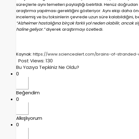
süreçlerle aynı temelleri paylaştığı belirtildi. Henüz doğrud
araştırma yapılması gerektiğini gösteriyor. Aynı ekip daha ön
incelemiş ve bu toksinlerin çevrede uzun süre kalabildiğini, be
“Alzheimer hastalığına birçok farklı yol neden olabilir, ancak s
haline geliyor.”
diyerek araştırmayı özetledi.
Kaynak:
https://www.sciencealert.com/brains-of-stranded
Post Views:
130
Bu Yazıya Tepkiniz Ne Oldu?
0
Beğendim
0
Alkışlıyorum
0