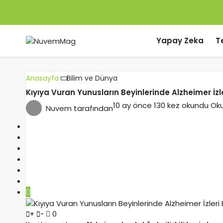
Yapay Zeka
T
Anasayfa
Bilim ve Dünya
Kıyıya Vuran Yunusların Beyinlerinde Alzheimer İzl
10 ay önce
130 kez okundu
Oku
Nuvem
tarafından
0
+
-