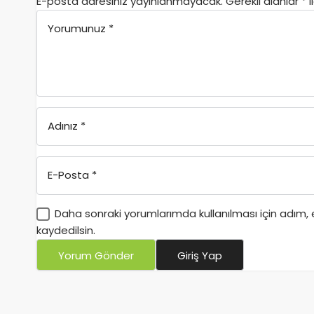
E-posta adresiniz yayınlanmayacak.
Gerekli alanlar
*
i
Yorumunuz
*
Adınız
*
E-Posta
*
Daha sonraki yorumlarımda kullanılması için adım,
kaydedilsin.
Yorum Gönder
Giriş Yap