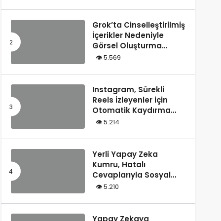
Tarafından Yazılmış”
Olarak Tanımladı
Grok’ta Cinselleştirilmiş
İçerikler Nedeniyle
Görsel Oluşturma
Kısıtlandı
5.569
Instagram, Sürekli
Reels İzleyenler için
Otomatik Kaydırma
Özelliğini Test Ediyor
5.214
Yerli Yapay Zeka
Kumru, Hatalı
Cevaplarıyla Sosyal
Medyada Gündem
5.210
Oldu
Yapay Zekaya