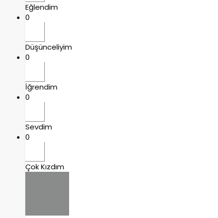
Eğlendim
0
Düşünceliyim
0
İğrendim
0
Sevdim
0
Çok Kızdım