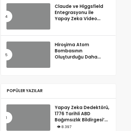
Claude ve Higgsfield
Entegrasyonu ile
Yapay Zeka Video
Üretimi
Hiroşima Atom
Bombasının
Oluşturduğu Daha
Önce Bilinmeyen Bir
Madde Keşfedildi
POPÜLER YAZILAR
Yapay Zeka Dedektörü,
1776 Tarihli ABD
Bağımsızlık Bildirgesi’ni
“Yapay Zeka
8.397