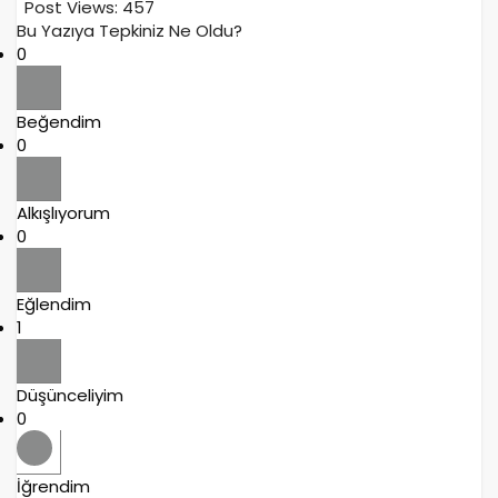
Post Views:
457
Bu Yazıya Tepkiniz Ne Oldu?
0
Beğendim
0
Alkışlıyorum
0
Eğlendim
1
Düşünceliyim
0
İğrendim