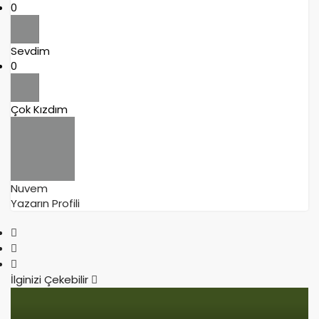
0
Sevdim
0
Çok Kızdım
Nuvem
Yazarın Profili
İlginizi Çekebilir