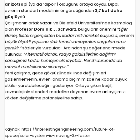
anizotropi
(ya da “dipol”) olduğunu ortaya koydu. Dipol,
evrenin standart modelinin öngördüğünden
3,7 kat daha
güçlü
ydü.
Çalışmanın ortak yazarı ve Bielefeld Üniversitesi’nde kozmolog
olan
Profesör Dominik J. Schwarz
, bulguların önemini
“Eğer
Güneş Sistemi gerçekten bu kadar hızlı hareket ediyorsa, evrenin
büyük ölçekli yapısına dair temel varsayımları sorgulamamız
gerekir.”
sözleriyle vurguladı.
Ardından şu değerlendirmede
bulundu:
“Alternatif olarak, radyo galaksilerinin dağılımı
sandığımız kadar homojen olmayabilir. Her iki durumda da
mevcut modellerimiz sınanıyor.”
Yeni çalışma, gece gökyüzündeki ince değişimleri
gözlemlemenin, evreni anlama biçimimizde ne kadar büyük
etkiler yaratabileceğini gösteriyor. Ortaya çıkan keşif,
kozmolojinin standart modeline dayanan evren anlayışımızı
kökten değiştirme potansiyeline sahip.
Kaynak:
https://interestingengineering.com/future-of-
space/solar-system-is-moving-3x-faster