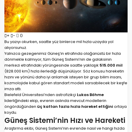
0
+
-
Bu yazıyı okurken, saatte yüz binlerce mil hızla uzayda yol
alıyorsunuz.
Yalnızca gezegenimiz Güneş’in etrafında olağanüstü bir hızla
dönmekle kalmıyor, tüm Güneş Sistemi’nin de galaksinin
merkezi etrafındaki yörüngesinde saatte yaklaşık
515.000 mil
(828.000 km) hızla ilerlediği düşünülüyor. Söz konusu hareketin
hızını ve yönünü daha iyi anlamak isteyen bir grup bilim insanı,
kozmolojide kabul gören standart modeli sarsabilecek bir keşfe
imza attı.
Bielefeld Üniversitesi’nden astrofizikçi
Lukas Böhme
liderliğindeki ekip, evrenin aslında mevcut modellerin
öngördüğünden
üç kattan fazla hızla hareket ettiğini
ortaya
koydu.
Güneş Sistemi’nin Hızı ve Hareketi
Araştırma ekibi, Güneş Sistemi’nin evrende nasıl ve hangi hızda