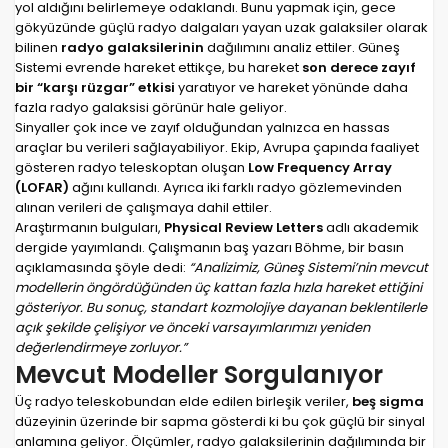
yol aldığını belirlemeye odaklandı. Bunu yapmak için, gece
gökyüzünde güçlü radyo dalgaları yayan uzak galaksiler olarak
bilinen
radyo galaksilerinin
dağılımını analiz ettiler. Güneş
Sistemi evrende hareket ettikçe, bu hareket
son derece zayıf
bir “karşı rüzgar” etkisi
yaratıyor ve hareket yönünde daha
fazla radyo galaksisi görünür hale geliyor.
Sinyaller çok ince ve zayıf olduğundan yalnızca en hassas
araçlar bu verileri sağlayabiliyor. Ekip, Avrupa çapında faaliyet
gösteren radyo teleskoptan oluşan
Low Frequency Array
(LOFAR)
ağını kullandı. Ayrıca iki farklı radyo gözlemevinden
alınan verileri de çalışmaya dahil ettiler.
Araştırmanın bulguları,
Physical Review Letters
adlı akademik
dergide yayımlandı. Çalışmanın baş yazarı Böhme, bir basın
açıklamasında şöyle dedi:
“Analizimiz, Güneş Sistemi’nin mevcut
modellerin öngördüğünden üç kattan fazla hızla hareket ettiğini
gösteriyor. Bu sonuç, standart kozmolojiye dayanan beklentilerle
açık şekilde çelişiyor ve önceki varsayımlarımızı yeniden
değerlendirmeye zorluyor.”
Mevcut Modeller Sorgulanıyor
Üç radyo teleskobundan elde edilen birleşik veriler,
beş sigma
düzeyinin üzerinde bir sapma gösterdi ki bu çok güçlü bir sinyal
anlamına geliyor. Ölçümler, radyo galaksilerinin dağılımında bir