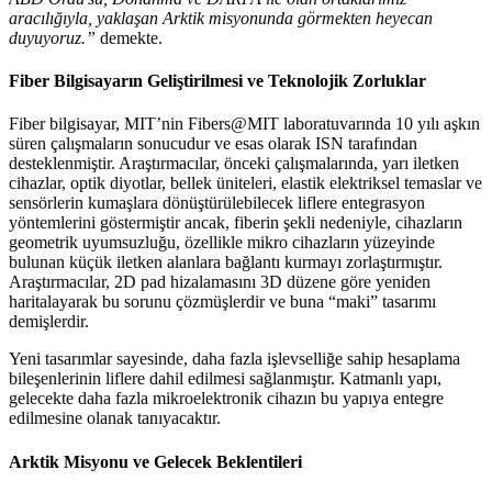
aracılığıyla, yaklaşan Arktik misyonunda görmekten heyecan
duyuyoruz.”
demekte.
Fiber Bilgisayarın Geliştirilmesi ve Teknolojik Zorluklar
Fiber bilgisayar, MIT’nin Fibers@MIT laboratuvarında 10 yılı aşkın
süren çalışmaların sonucudur ve esas olarak ISN tarafından
desteklenmiştir. Araştırmacılar, önceki çalışmalarında, yarı iletken
cihazlar, optik diyotlar, bellek üniteleri, elastik elektriksel temaslar ve
sensörlerin kumaşlara dönüştürülebilecek liflere entegrasyon
yöntemlerini göstermiştir ancak, fiberin şekli nedeniyle, cihazların
geometrik uyumsuzluğu, özellikle mikro cihazların yüzeyinde
bulunan küçük iletken alanlara bağlantı kurmayı zorlaştırmıştır.
Araştırmacılar, 2D pad hizalamasını 3D düzene göre yeniden
haritalayarak bu sorunu çözmüşlerdir ve buna “maki” tasarımı
demişlerdir.
Yeni tasarımlar sayesinde, daha fazla işlevselliğe sahip hesaplama
bileşenlerinin liflere dahil edilmesi sağlanmıştır. Katmanlı yapı,
gelecekte daha fazla mikroelektronik cihazın bu yapıya entegre
edilmesine olanak tanıyacaktır.
Arktik Misyonu ve Gelecek Beklentileri