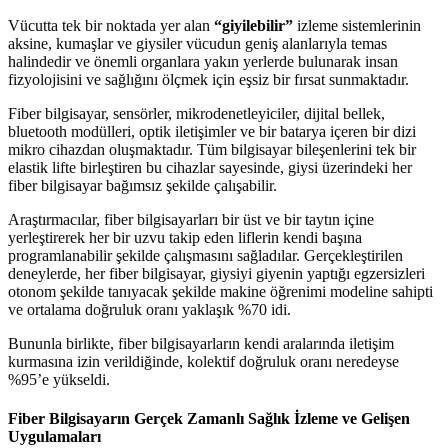
Vücutta tek bir noktada yer alan
“giyilebilir”
izleme sistemlerinin
aksine, kumaşlar ve giysiler vücudun geniş alanlarıyla temas
halindedir ve önemli organlara yakın yerlerde bulunarak insan
fizyolojisini ve sağlığını ölçmek için eşsiz bir fırsat sunmaktadır.
Fiber bilgisayar, sensörler, mikrodenetleyiciler, dijital bellek,
bluetooth modülleri, optik iletişimler ve bir batarya içeren bir dizi
mikro cihazdan oluşmaktadır. Tüm bilgisayar bileşenlerini tek bir
elastik lifte birleştiren bu cihazlar sayesinde, giysi üzerindeki her
fiber bilgisayar bağımsız şekilde çalışabilir.
Araştırmacılar, fiber bilgisayarları bir üst ve bir taytın içine
yerleştirerek her bir uzvu takip eden liflerin kendi başına
programlanabilir şekilde çalışmasını sağladılar. Gerçekleştirilen
deneylerde, her fiber bilgisayar, giysiyi giyenin yaptığı egzersizleri
otonom şekilde tanıyacak şekilde makine öğrenimi modeline sahipti
ve ortalama doğruluk oranı yaklaşık %70 idi.
Bununla birlikte, fiber bilgisayarların kendi aralarında iletişim
kurmasına izin verildiğinde, kolektif doğruluk oranı neredeyse
%95’e yükseldi.
Fiber Bilgisayarın Gerçek Zamanlı Sağlık İzleme ve Gelişen
Uygulamaları