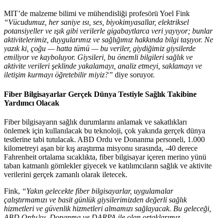
MIT’de malzeme bilimi ve mühendisliği profesörü Yoel Fink
“Vücudumuz, her saniye ısı, ses, biyokimyasallar, elektriksel
potansiyeller ve ışık gibi verilerle gigabaytlarca veri yayıyor; bunlar
aktivitelerimiz, duygularımız ve sağlığımız hakkında bilgi taşıyor. Ne
yazık ki, çoğu — hatta tümü — bu veriler, giydiğimiz giysilerde
emiliyor ve kayboluyor. Giysileri, bu önemli bilgileri sağlık ve
aktivite verileri şeklinde yakalamayı, analiz etmeyi, saklamayı ve
iletişim kurmayı öğretebilir miyiz?”
diye soruyor.
Fiber Bilgisayarlar Gerçek Dünya Testiyle Sağlık Takibine
Yardımcı Olacak
Fiber bilgisayarın sağlık durumlarını anlamak ve sakatlıkları
önlemek için kullanılacak bu teknoloji, çok yakında gerçek dünya
testlerine tabi tutulacak. ABD Ordu ve Donanma personeli, 1.000
kilometreyi aşan bir kış araştırma misyonu sırasında, -40 derece
Fahrenheit ortalama sıcaklıkta, fiber bilgisayar içeren merino yünü
taban katmanlı gömlekler giyecek ve katılımcıların sağlık ve aktivite
verilerini gerçek zamanlı olarak iletecek.
Fink,
“Yakın gelecekte fiber bilgisayarlar, uygulamalar
çalıştırmamızı ve basit günlük giysilerimizden değerli sağlık
hizmetleri ve güvenlik hizmetleri almamızı sağlayacak. Bu geleceği,
ABD Ordu’su, Donanma ve DARPA ile olan ortaklarımız