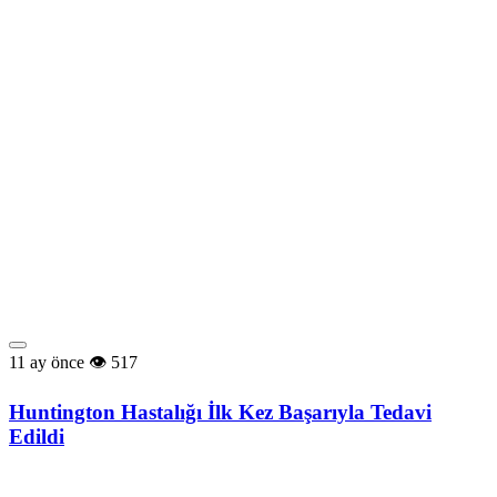
11 ay önce
517
Huntington Hastalığı İlk Kez Başarıyla Tedavi
Edildi