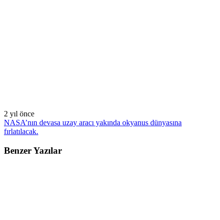
2 yıl önce
NASA’nın devasa uzay aracı yakında okyanus dünyasına
fırlatılacak.
Benzer Yazılar