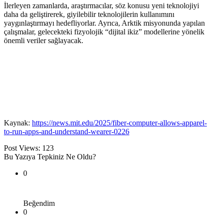
İlerleyen zamanlarda, araştırmacılar, söz konusu yeni teknolojiyi
daha da geliştirerek, giyilebilir teknolojilerin kullanımını
yaygınlaştırmayı hedefliyorlar. Ayrıca, Arktik misyonunda yapılan
çalışmalar, gelecekteki fizyolojik “dijital ikiz” modellerine yönelik
önemli veriler sağlayacak.
Kaynak:
https://news.mit.edu/2025/fiber-computer-allows-apparel-
to-run-apps-and-understand-wearer-0226
Post Views:
123
Bu Yazıya Tepkiniz Ne Oldu?
0
Beğendim
0